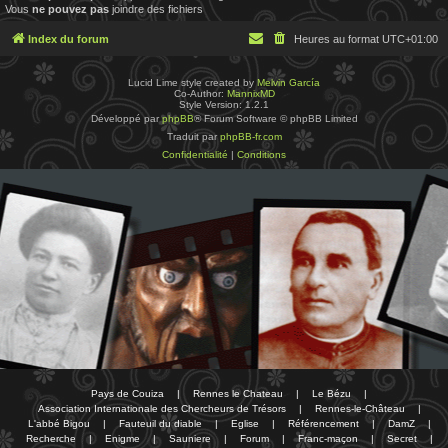
Vous
ne pouvez pas
joindre des fichiers
Index du forum
Heures au format
UTC+01:00
Lucid Lime style created by
Melvin García
Co-Author:
MannixMD
Style Version: 1.2.1
Développé par
phpBB
® Forum Software © phpBB Limited
Traduit par
phpBB-fr.com
Confidentialité
|
Conditions
Pays de Couiza
|
Rennes le Chateau
|
Le Bézu
|
Association Internationale des Chercheurs de Trésors
|
Rennes-le-Château
|
L'abbé Bigou
|
Fauteuil du diable
|
Eglise
|
Référencement
|
DamZ
|
Recherche
|
Enigme
|
Sauniere
|
Forum
|
Franc-maçon
|
Secret
|