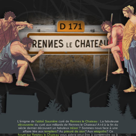
L'énigme de
l'abbé Saunière
curé de
Rennes le Chateau
: La fabuleuse
découverte
du curé aux milliards de Rennes le Chateau! A t-il à la fin du
siècle dernier découvert un fabuleux
trésor
? Sommes nous face à une
affaire liée aux
templiers
? Au
prieuré de sion
? Aux
wisigoths
? Ce
forum sur Rennes le Chateau
vous aidera peut-être à comprendre ou à