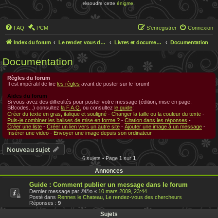
résoudre cette
énigme
.
FAQ
PCM
S’enregistrer
Connexion
Index du forum
Le rendez vous des chercheurs
Livres et documentations sur Rennes le Chateau
Documentation
Documentation
Règles du forum
Il est impératif de lire
les règles
avant de poster sur le forum!
Aides du forum
Si vous avez des difficultés pour poster votre message (édition, mise en page,
BBcodes...) consultez
la F.A.Q.
ou consultez
le guide
:
Créer du texte en gras, italique et souligné
-
Changer la taille ou la couleur du texte
-
Puis-je combiner les balises de mise en forme ?
-
Citation dans les réponses
-
Créer une liste
-
Créer un lien vers un autre site
-
Ajouter une image à un message
-
Insérer une video
-
Envoyer une image depuis son ordinateur
Nouveau sujet
6 sujets • Page
1
sur
1
Annonces
Guide : Comment publier un message dans le forum
Dernier message par
®i©o
«
10 mars 2009, 23:44
Posté dans
Rennes le Chateau, Le rendez-vous des chercheurs
Réponses :
9
Sujets