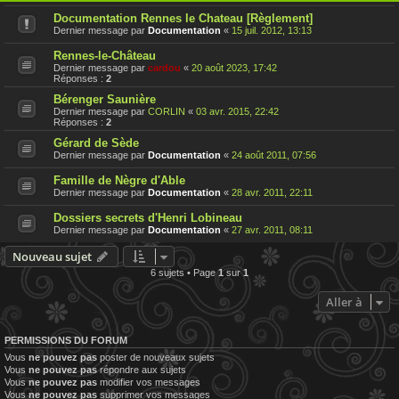
Documentation Rennes le Chateau [Règlement]
Dernier message par
Documentation
«
15 juil. 2012, 13:13
Rennes-le-Château
Dernier message par
cardou
«
20 août 2023, 17:42
Réponses :
2
Bérenger Saunière
Dernier message par
CORLIN
«
03 avr. 2015, 22:42
Réponses :
2
Gérard de Sède
Dernier message par
Documentation
«
24 août 2011, 07:56
Famille de Nègre d'Able
Dernier message par
Documentation
«
28 avr. 2011, 22:11
Dossiers secrets d'Henri Lobineau
Dernier message par
Documentation
«
27 avr. 2011, 08:11
Nouveau sujet
6 sujets • Page
1
sur
1
Aller à
PERMISSIONS DU FORUM
Vous
ne pouvez pas
poster de nouveaux sujets
Vous
ne pouvez pas
répondre aux sujets
Vous
ne pouvez pas
modifier vos messages
Vous
ne pouvez pas
supprimer vos messages