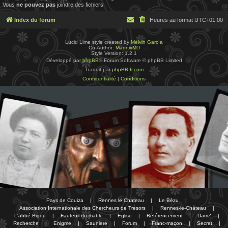
Vous
ne pouvez pas
joindre des fichiers
Index du forum
Heures au format
UTC+01:00
Lucid Lime style created by
Melvin García
Co-Author:
MannixMD
Style Version: 1.2.1
Développé par
phpBB
® Forum Software © phpBB Limited
Traduit par
phpBB-fr.com
Confidentialité
|
Conditions
Pays de Couiza
|
Rennes le Chateau
|
Le Bézu
|
Association Internationale des Chercheurs de Trésors
|
Rennes-le-Château
|
L'abbé Bigou
|
Fauteuil du diable
|
Eglise
|
Référencement
|
DamZ
|
Recherche
|
Enigme
|
Sauniere
|
Forum
|
Franc-maçon
|
Secret
|