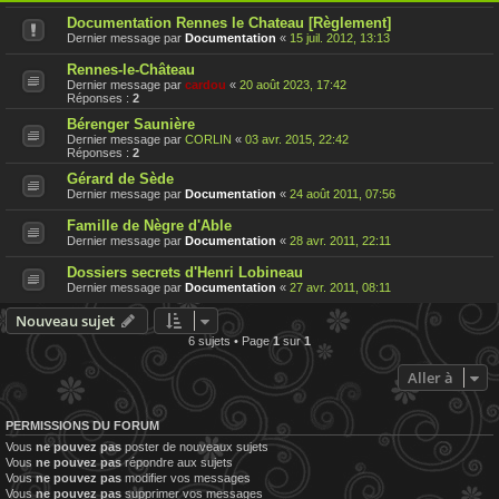
Documentation Rennes le Chateau [Règlement]
Dernier message par
Documentation
«
15 juil. 2012, 13:13
Rennes-le-Château
Dernier message par
cardou
«
20 août 2023, 17:42
Réponses :
2
Bérenger Saunière
Dernier message par
CORLIN
«
03 avr. 2015, 22:42
Réponses :
2
Gérard de Sède
Dernier message par
Documentation
«
24 août 2011, 07:56
Famille de Nègre d'Able
Dernier message par
Documentation
«
28 avr. 2011, 22:11
Dossiers secrets d'Henri Lobineau
Dernier message par
Documentation
«
27 avr. 2011, 08:11
Nouveau sujet
6 sujets • Page
1
sur
1
Aller à
PERMISSIONS DU FORUM
Vous
ne pouvez pas
poster de nouveaux sujets
Vous
ne pouvez pas
répondre aux sujets
Vous
ne pouvez pas
modifier vos messages
Vous
ne pouvez pas
supprimer vos messages