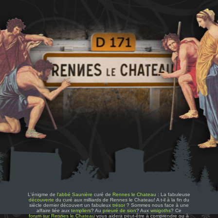
L'énigme de
l'abbé Saunière
curé de
Rennes le Chateau
: La fabuleuse
découverte
du curé aux milliards de Rennes le Chateau! A t-il à la fin du
siècle dernier découvert un fabuleux
trésor
? Sommes nous face à une
affaire liée aux
templiers
? Au
prieuré de sion
? Aux
wisigoths
? Ce
forum sur Rennes le Chateau
vous aidera peut-être à comprendre ou à