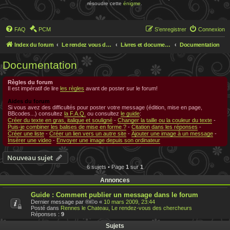
résoudre cette
énigme
.
FAQ
PCM
S’enregistrer
Connexion
Index du forum
Le rendez vous des chercheurs
Livres et documentations sur Rennes le Chateau
Documentation
Documentation
Règles du forum
Il est impératif de lire
les règles
avant de poster sur le forum!
Aides du forum
Si vous avez des difficultés pour poster votre message (édition, mise en page,
BBcodes...) consultez
la F.A.Q.
ou consultez
le guide
:
Créer du texte en gras, italique et souligné
-
Changer la taille ou la couleur du texte
-
Puis-je combiner les balises de mise en forme ?
-
Citation dans les réponses
-
Créer une liste
-
Créer un lien vers un autre site
-
Ajouter une image à un message
-
Insérer une video
-
Envoyer une image depuis son ordinateur
Nouveau sujet
6 sujets • Page
1
sur
1
Annonces
Guide : Comment publier un message dans le forum
Dernier message par
®i©o
«
10 mars 2009, 23:44
Posté dans
Rennes le Chateau, Le rendez-vous des chercheurs
Réponses :
9
Sujets