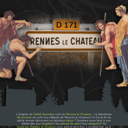
L'énigme de
l'abbé Saunière
curé de
Rennes le Chateau
: La fabuleuse
découverte
du curé aux milliards de Rennes le Chateau! A t-il à la fin du
siècle dernier découvert un fabuleux
trésor
? Sommes nous face à une
affaire liée aux
templiers
? Au
prieuré de sion
? Aux
wisigoths
? Ce
forum sur Rennes le Chateau
vous aidera peut-être à comprendre ou à