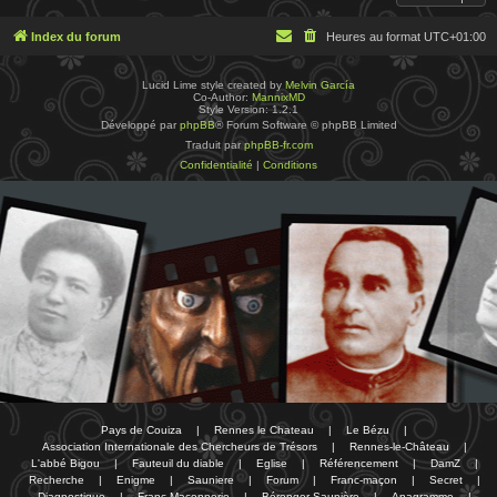
Index du forum
Heures au format
UTC+01:00
Lucid Lime style created by
Melvin García
Co-Author:
MannixMD
Style Version: 1.2.1
Développé par
phpBB
® Forum Software © phpBB Limited
Traduit par
phpBB-fr.com
Confidentialité
|
Conditions
Pays de Couiza
|
Rennes le Chateau
|
Le Bézu
|
Association Internationale des Chercheurs de Trésors
|
Rennes-le-Château
|
L'abbé Bigou
|
Fauteuil du diable
|
Eglise
|
Référencement
|
DamZ
|
Recherche
|
Enigme
|
Sauniere
|
Forum
|
Franc-maçon
|
Secret
|
Diagnostique
|
Franc-Maçonnerie
|
Bérenger Saunière
|
Anagramme
|