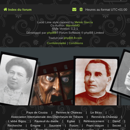
Index du forum
Heures au format
UTC+01:00
Lucid Lime style created by
Melvin García
Co-Author:
MannixMD
Style Version: 1.2.1
Développé par
phpBB
® Forum Software © phpBB Limited
Traduit par
phpBB-fr.com
Confidentialité
|
Conditions
Pays de Couiza
|
Rennes le Chateau
|
Le Bézu
|
Association Internationale des Chercheurs de Trésors
|
Rennes-le-Château
|
L'abbé Bigou
|
Fauteuil du diable
|
Eglise
|
Référencement
|
DamZ
|
Recherche
|
Enigme
|
Sauniere
|
Forum
|
Franc-maçon
|
Secret
|
Diagnostique
|
Franc-Maçonnerie
|
Bérenger Saunière
|
Anagramme
|