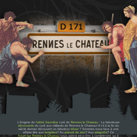
L'énigme de
l'abbé Saunière
curé de
Rennes le Chateau
: La fabuleuse
découverte
du curé aux milliards de Rennes le Chateau! A t-il à la fin du
siècle dernier découvert un fabuleux
trésor
? Sommes nous face à une
affaire liée aux
templiers
? Au
prieuré de sion
? Aux
wisigoths
? Ce
forum sur Rennes le Chateau
vous aidera peut-être à comprendre ou à