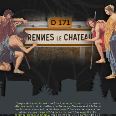
L'énigme de
l'abbé Saunière
curé de
Rennes le Chateau
: La fabuleuse
découverte
du curé aux milliards de Rennes le Chateau! A t-il à la fin du
siècle dernier découvert un fabuleux
trésor
? Sommes nous face à une
affaire liée aux
templiers
? Au
prieuré de sion
? Aux
wisigoths
? Ce
forum sur Rennes le Chateau
vous aidera peut-être à comprendre ou à