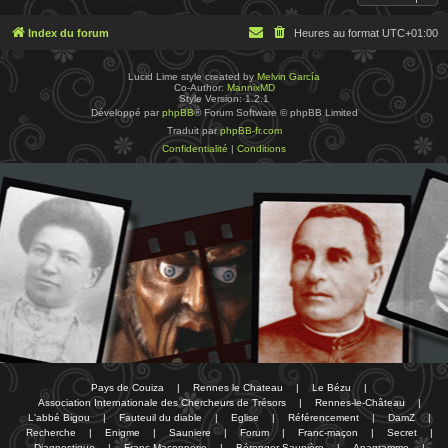
Index du forum
Heures au format
UTC+01:00
Lucid Lime style created by
Melvin García
Co-Author:
MannixMD
Style Version: 1.2.1
Développé par
phpBB
® Forum Software © phpBB Limited
Traduit par
phpBB-fr.com
Confidentialité
|
Conditions
Pays de Couiza
|
Rennes le Chateau
|
Le Bézu
|
Association Internationale des Chercheurs de Trésors
|
Rennes-le-Château
|
L'abbé Bigou
|
Fauteuil du diable
|
Eglise
|
Référencement
|
DamZ
|
Recherche
|
Enigme
|
Sauniere
|
Forum
|
Franc-maçon
|
Secret
|
Diagnostique
|
Franc-Maçonnerie
|
Bérenger Saunière
|
Anagramme
|