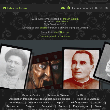
Index du forum
Heures au format
UTC+01:00
Lucid Lime style created by
Melvin García
Co-Author:
MannixMD
Style Version: 1.2.1
Développé par
phpBB
® Forum Software © phpBB Limited
Traduit par
phpBB-fr.com
Confidentialité
|
Conditions
Pays de Couiza
|
Rennes le Chateau
|
Le Bézu
|
Association Internationale des Chercheurs de Trésors
|
Rennes-le-Château
|
L'abbé Bigou
|
Fauteuil du diable
|
Eglise
|
Référencement
|
DamZ
|
Recherche
|
Enigme
|
Sauniere
|
Forum
|
Franc-maçon
|
Secret
|
Diagnostique
|
Franc-Maçonnerie
|
Bérenger Saunière
|
Anagramme
|