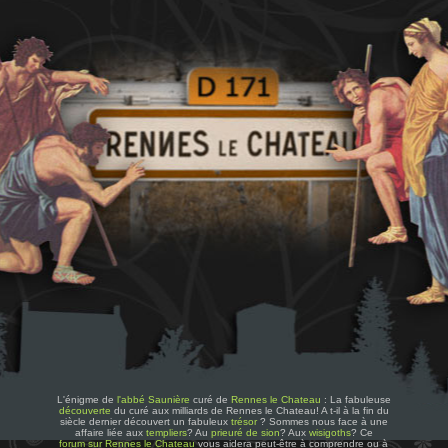
L'énigme de
l'abbé Saunière
curé de
Rennes le Chateau
: La fabuleuse
découverte
du curé aux milliards de Rennes le Chateau! A t-il à la fin du
siècle dernier découvert un fabuleux
trésor
? Sommes nous face à une
affaire liée aux
templiers
? Au
prieuré de sion
? Aux
wisigoths
? Ce
forum sur Rennes le Chateau
vous aidera peut-être à comprendre ou à