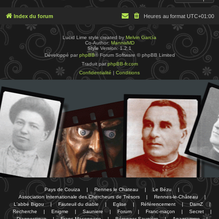
Index du forum
Heures au format
UTC+01:00
Lucid Lime style created by
Melvin García
Co-Author:
MannixMD
Style Version: 1.2.1
Développé par
phpBB
® Forum Software © phpBB Limited
Traduit par
phpBB-fr.com
Confidentialité
|
Conditions
Pays de Couiza
|
Rennes le Chateau
|
Le Bézu
|
Association Internationale des Chercheurs de Trésors
|
Rennes-le-Château
|
L'abbé Bigou
|
Fauteuil du diable
|
Eglise
|
Référencement
|
DamZ
|
Recherche
|
Enigme
|
Sauniere
|
Forum
|
Franc-maçon
|
Secret
|
Diagnostique
|
Franc-Maçonnerie
|
Bérenger Saunière
|
Anagramme
|