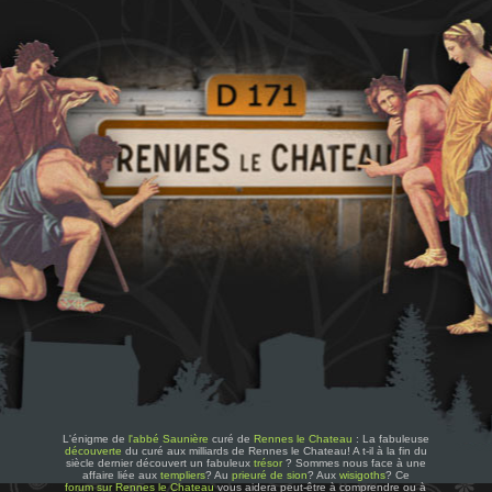
L'énigme de
l'abbé Saunière
curé de
Rennes le Chateau
: La fabuleuse
découverte
du curé aux milliards de Rennes le Chateau! A t-il à la fin du
siècle dernier découvert un fabuleux
trésor
? Sommes nous face à une
affaire liée aux
templiers
? Au
prieuré de sion
? Aux
wisigoths
? Ce
forum sur Rennes le Chateau
vous aidera peut-être à comprendre ou à