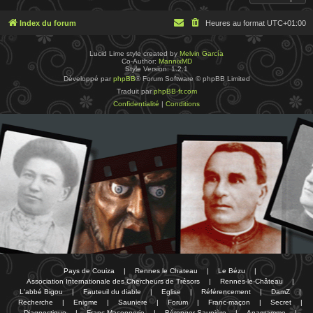
Index du forum
Heures au format
UTC+01:00
Lucid Lime style created by
Melvin García
Co-Author:
MannixMD
Style Version: 1.2.1
Développé par
phpBB
® Forum Software © phpBB Limited
Traduit par
phpBB-fr.com
Confidentialité
|
Conditions
Pays de Couiza
|
Rennes le Chateau
|
Le Bézu
|
Association Internationale des Chercheurs de Trésors
|
Rennes-le-Château
|
L'abbé Bigou
|
Fauteuil du diable
|
Eglise
|
Référencement
|
DamZ
|
Recherche
|
Enigme
|
Sauniere
|
Forum
|
Franc-maçon
|
Secret
|
Diagnostique
|
Franc-Maçonnerie
|
Bérenger Saunière
|
Anagramme
|