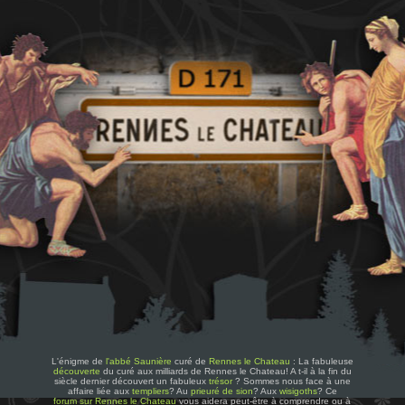
L'énigme de
l'abbé Saunière
curé de
Rennes le Chateau
: La fabuleuse
découverte
du curé aux milliards de Rennes le Chateau! A t-il à la fin du
siècle dernier découvert un fabuleux
trésor
? Sommes nous face à une
affaire liée aux
templiers
? Au
prieuré de sion
? Aux
wisigoths
? Ce
forum sur Rennes le Chateau
vous aidera peut-être à comprendre ou à