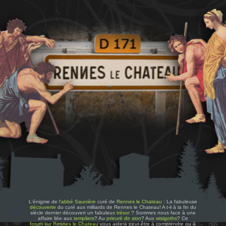
L'énigme de
l'abbé Saunière
curé de
Rennes le Chateau
: La fabuleuse
découverte
du curé aux milliards de Rennes le Chateau! A t-il à la fin du
siècle dernier découvert un fabuleux
trésor
? Sommes nous face à une
affaire liée aux
templiers
? Au
prieuré de sion
? Aux
wisigoths
? Ce
forum sur Rennes le Chateau
vous aidera peut-être à comprendre ou à