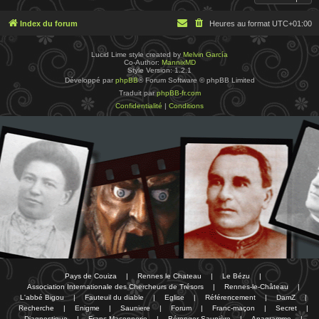
Index du forum
Heures au format
UTC+01:00
Lucid Lime style created by
Melvin García
Co-Author:
MannixMD
Style Version: 1.2.1
Développé par
phpBB
® Forum Software © phpBB Limited
Traduit par
phpBB-fr.com
Confidentialité
|
Conditions
Pays de Couiza
|
Rennes le Chateau
|
Le Bézu
|
Association Internationale des Chercheurs de Trésors
|
Rennes-le-Château
|
L'abbé Bigou
|
Fauteuil du diable
|
Eglise
|
Référencement
|
DamZ
|
Recherche
|
Enigme
|
Sauniere
|
Forum
|
Franc-maçon
|
Secret
|
Diagnostique
|
Franc-Maçonnerie
|
Bérenger Saunière
|
Anagramme
|