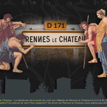
le Chateau
: La fabuleuse
découverte
du curé aux milliards de Rennes le Chateau! A t-il à la fin
pliers
? Au
prieuré de sion
? Aux
wisigoths
? Ce
forum sur Rennes le Chateau
vous aidera peut-êt