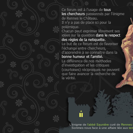
L'énigme de
l'abbé Saunière
curé de
Rennes 
Sommes nous face à une affaire liée aux
tem