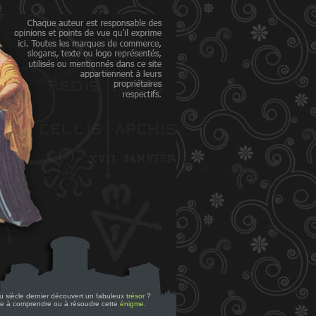
 du siècle dernier découvert un fabuleux
trésor
?
re à comprendre ou à résoudre cette
énigme
.