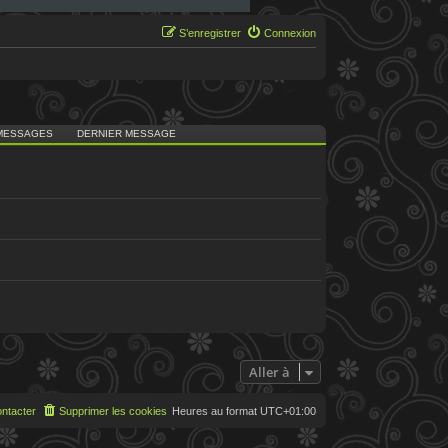
S’enregistrer
Connexion
MESSAGES
DERNIER MESSAGE
Aller à
ntacter
Supprimer les cookies
Heures au format
UTC+01:00