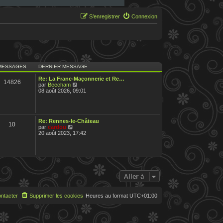
S’enregistrer
Connexion
MESSAGES
DERNIER MESSAGE
Re: La Franc-Maçonnerie et Re…
14826
V
par
Beecham
o
08 août 2026, 09:01
i
r
l
e
d
Re: Rennes-le-Château
10
e
V
par
cardou
r
o
20 août 2023, 17:42
n
i
i
r
e
l
r
e
m
d
e
e
s
r
Aller à
s
n
a
i
g
e
ntacter
Supprimer les cookies
Heures au format
UTC+01:00
e
r
m
e
s
s