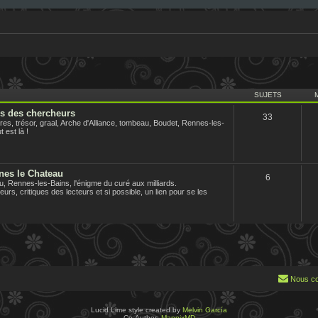
SUJETS
us des chercheurs
33
es, trésor, graal, Arche d'Alliance, tombeau, Boudet, Rennes-les-
 est là !
nes le Chateau
6
 Rennes-les-Bains, l'énigme du curé aux milliards.
urs, critiques des lecteurs et si possible, un lien pour se les
Nous co
Lucid Lime style created by
Melvin García
Co-Author:
MannixMD