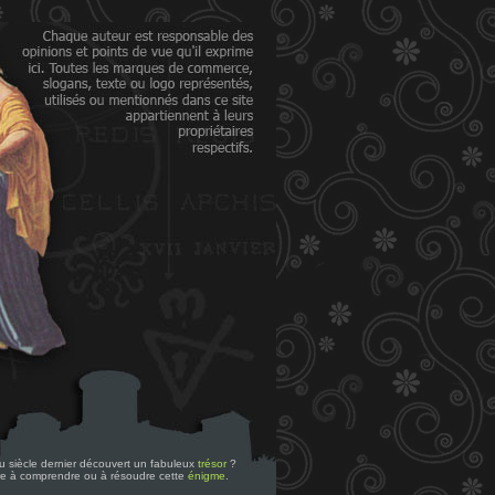
 du siècle dernier découvert un fabuleux
trésor
?
re à comprendre ou à résoudre cette
énigme
.