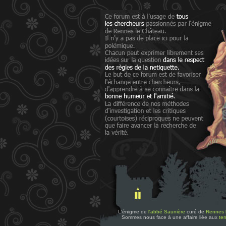
L'énigme de
l'abbé Saunière
curé de
Rennes 
Sommes nous face à une affaire liée aux
tem