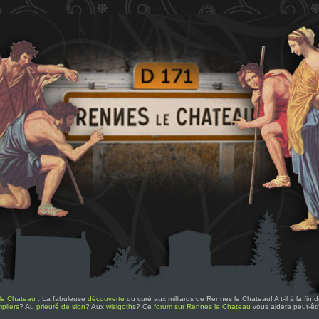
le Chateau
: La fabuleuse
découverte
du curé aux milliards de Rennes le Chateau! A t-il à la fin
pliers
? Au
prieuré de sion
? Aux
wisigoths
? Ce
forum sur Rennes le Chateau
vous aidera peut-êt