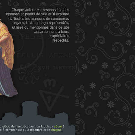
 du siècle dernier découvert un fabuleux
trésor
?
re à comprendre ou à résoudre cette
énigme
.