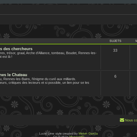
SUJETS
us des chercheurs
33
es, trésor, graal, Arche d'Alliance, tombeau, Boudet, Rennes-les-
 est là !
nes le Chateau
6
 Rennes-les-Bains, l'énigme du curé aux milliards.
urs, critiques des lecteurs et si possible, un lien pour se les
Nous co
Lucid Lime style created by
Melvin García
Co-Author:
MannixMD