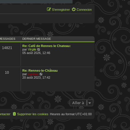
S’enregistrer
Connexion
MESSAGES
DERNIER MESSAGE
Re: Café de Rennes le Chateau:
14821
V
par
Virgile
o
05 août 2026, 12:46
i
r
l
e
d
Re: Rennes-le-Château
10
e
V
par
cardou
r
o
20 août 2023, 17:42
n
i
i
r
e
l
r
e
m
d
e
e
s
r
Aller à
s
n
a
i
g
e
ntacter
Supprimer les cookies
Heures au format
UTC+01:00
e
r
m
e
s
s