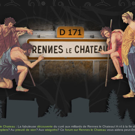
le Chateau
: La fabuleuse
découverte
du curé aux milliards de Rennes le Chateau! A t-il à la fin
pliers
? Au
prieuré de sion
? Aux
wisigoths
? Ce
forum sur Rennes le Chateau
vous aidera peut-êt