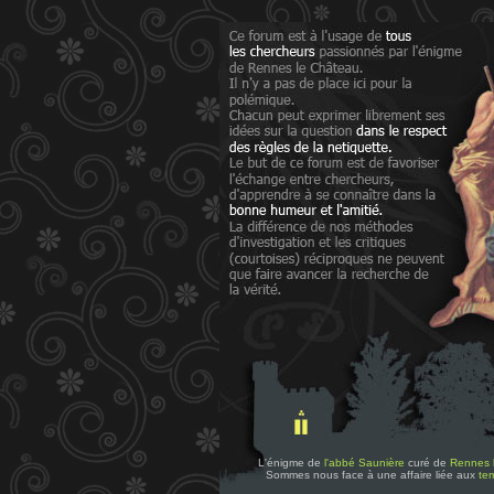
L'énigme de
l'abbé Saunière
curé de
Rennes 
Sommes nous face à une affaire liée aux
tem