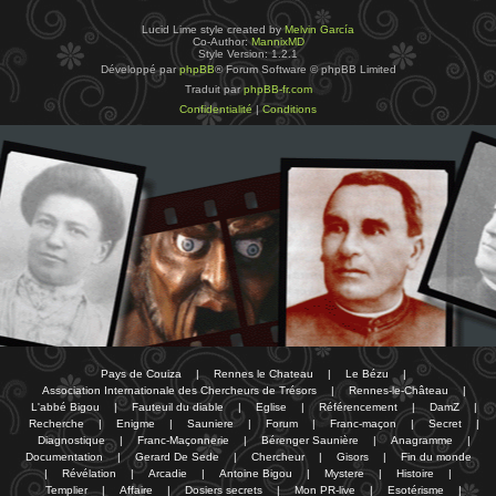
Lucid Lime style created by
Melvin García
Co-Author:
MannixMD
Style Version: 1.2.1
Développé par
phpBB
® Forum Software © phpBB Limited
Traduit par
phpBB-fr.com
Confidentialité
|
Conditions
Pays de Couiza
|
Rennes le Chateau
|
Le Bézu
|
Association Internationale des Chercheurs de Trésors
|
Rennes-le-Château
|
L'abbé Bigou
|
Fauteuil du diable
|
Eglise
|
Référencement
|
DamZ
|
Recherche
|
Enigme
|
Sauniere
|
Forum
|
Franc-maçon
|
Secret
|
Diagnostique
|
Franc-Maçonnerie
|
Bérenger Saunière
|
Anagramme
|
Documentation
|
Gerard De Sede
|
Chercheur
|
Gisors
|
Fin du monde
|
Révélation
|
Arcadie
|
Antoine Bigou
|
Mystere
|
Histoire
|
Templier
|
Affaire
|
Dosiers secrets
|
Mon PR-live
|
Esotérisme
|