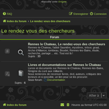
résoudre cette
énigme
.
FAQ
S’enregistrer
Connexion
Index du forum
Le rendez vous des chercheurs
Le rendez vous des chercheurs
Forum
Rennes le Chateau, Le rendez-vous des chercheurs
Rennes-le-Chateau, l'abbé Saunière, mystères, trésor, graal,
Arche d'Alliance, tombeau, Boudet, Rennes-les-Bains, étude,
recherche, partage ... etc. Tout est là !
Sujets :
33
Livres et documentations sur Rennes le Chateau
Livres et documents sur Rennes-le-Chateau, Rennes-les-Bains,
l'énigme du curé aux milliards.
Nous tenterons de recenser livres, dvd, auteurs, critiques des
lecteurs et si possible, un lien pour se les procurer.
Sous-forum :
Documentation
Sujets :
6
Aller à
Index du forum
Heures au format
UTC+01:00