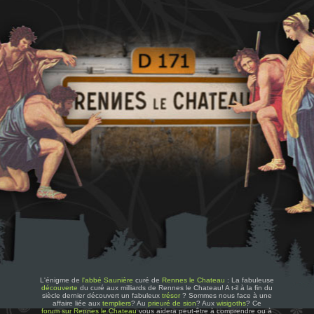
L'énigme de
l'abbé Saunière
curé de
Rennes le Chateau
: La fabuleuse
découverte
du curé aux milliards de Rennes le Chateau! A t-il à la fin du
siècle dernier découvert un fabuleux
trésor
? Sommes nous face à une
affaire liée aux
templiers
? Au
prieuré de sion
? Aux
wisigoths
? Ce
forum sur Rennes le Chateau
vous aidera peut-être à comprendre ou à