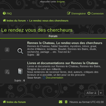
résoudre cette
énigme
.
FAQ
S’enregistrer
Connexion
Index du forum
Le rendez vous des chercheurs
Le rendez vous des chercheurs
Forum
Rennes le Chateau, Le rendez-vous des chercheurs
Rennes-le-Chateau, l'abbé Saunière, mystères, trésor, graal,
Arche d'Alliance, tombeau, Boudet, Rennes-les-Bains, étude,
recherche, partage ... etc. Tout est là !
Sujets :
33
Livres et documentations sur Rennes le Chateau
Livres et documents sur Rennes-le-Chateau, Rennes-les-Bains,
l'énigme du curé aux milliards.
Nous tenterons de recenser livres, dvd, auteurs, critiques des
lecteurs et si possible, un lien pour se les procurer.
Sous-forum :
Documentation
Sujets :
6
Aller à
Index du forum
Heures au format
UTC+01:00