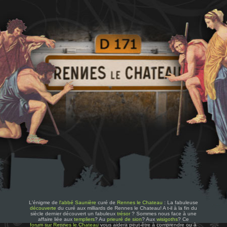
L'énigme de
l'abbé Saunière
curé de
Rennes le Chateau
: La fabuleuse
découverte
du curé aux milliards de Rennes le Chateau! A t-il à la fin du
siècle dernier découvert un fabuleux
trésor
? Sommes nous face à une
affaire liée aux
templiers
? Au
prieuré de sion
? Aux
wisigoths
? Ce
forum sur Rennes le Chateau
vous aidera peut-être à comprendre ou à