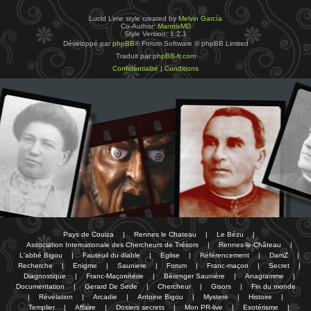
Lucid Lime style created by
Melvin García
Co-Author:
MannixMD
Style Version: 1.2.1
Développé par
phpBB
® Forum Software © phpBB Limited
Traduit par
phpBB-fr.com
Confidentialité
|
Conditions
Pays de Couiza
|
Rennes le Chateau
|
Le Bézu
|
Association Internationale des Chercheurs de Trésors
|
Rennes-le-Château
|
L'abbé Bigou
|
Fauteuil du diable
|
Eglise
|
Référencement
|
DamZ
|
Recherche
|
Enigme
|
Sauniere
|
Forum
|
Franc-maçon
|
Secret
|
Diagnostique
|
Franc-Maçonnerie
|
Bérenger Saunière
|
Anagramme
|
Documentation
|
Gerard De Sede
|
Chercheur
|
Gisors
|
Fin du monde
|
Révélation
|
Arcadie
|
Antoine Bigou
|
Mystere
|
Histoire
|
Templier
|
Affaire
|
Dosiers secrets
|
Mon PR-live
|
Esotérisme
|