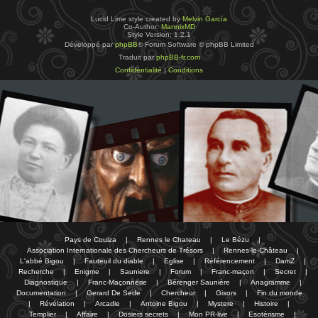
Lucid Lime style created by
Melvin García
Co-Author:
MannixMD
Style Version: 1.2.1
Développé par
phpBB
® Forum Software © phpBB Limited
Traduit par
phpBB-fr.com
Confidentialité
|
Conditions
Pays de Couiza
|
Rennes le Chateau
|
Le Bézu
|
Association Internationale des Chercheurs de Trésors
|
Rennes-le-Château
|
L'abbé Bigou
|
Fauteuil du diable
|
Eglise
|
Référencement
|
DamZ
|
Recherche
|
Enigme
|
Sauniere
|
Forum
|
Franc-maçon
|
Secret
|
Diagnostique
|
Franc-Maçonnerie
|
Bérenger Saunière
|
Anagramme
|
Documentation
|
Gerard De Sede
|
Chercheur
|
Gisors
|
Fin du monde
|
Révélation
|
Arcadie
|
Antoine Bigou
|
Mystere
|
Histoire
|
Templier
|
Affaire
|
Dosiers secrets
|
Mon PR-live
|
Esotérisme
|