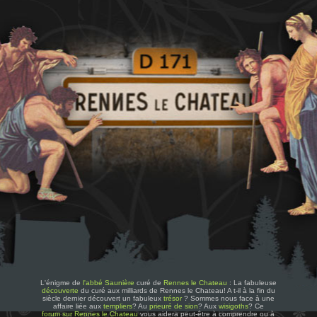
L'énigme de
l'abbé Saunière
curé de
Rennes le Chateau
: La fabuleuse
découverte
du curé aux milliards de Rennes le Chateau! A t-il à la fin du
siècle dernier découvert un fabuleux
trésor
? Sommes nous face à une
affaire liée aux
templiers
? Au
prieuré de sion
? Aux
wisigoths
? Ce
forum sur Rennes le Chateau
vous aidera peut-être à comprendre ou à