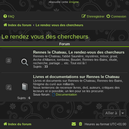
résoudre cette
énigme
.
FAQ
S’enregistrer
Connexion
Index du forum
Le rendez vous des chercheurs
Le rendez vous des chercheurs
Forum
Rennes le Chateau, Le rendez-vous des chercheurs
Rennes-le-Chateau, l'abbé Saunière, mystères, trésor, graal,
Arche d'Alliance, tombeau, Boudet, Rennes-les-Bains, étude,
recherche, partage ... etc. Tout est là !
Sujets :
33
Livres et documentations sur Rennes le Chateau
Livres et documents sur Rennes-le-Chateau, Rennes-les-Bains,
l'énigme du curé aux milliards.
Nous tenterons de recenser livres, dvd, auteurs, critiques des
lecteurs et si possible, un lien pour se les procurer.
Sous-forum :
Documentation
Sujets :
6
Aller à
Index du forum
Heures au format
UTC+01:00