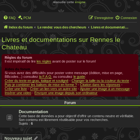
résoudre cette
énigme
.
FAQ
PCM
S’enregistrer
Connexion
Index du forum
Le rendez vous des chercheurs
Livres et documentations sur Rennes le Chateau
Livres et documentations sur Rennes le
Chateau
Règles du forum
Il est impératif de lire
les règles
avant de poster sur le forum!
Aides du forum
Si vous avez des difficultés pour poster votre message (édition, mise en page,
BBcodes...) consultez
la F.A.Q.
ou consultez
le guide
:
Créer du texte en gras, italique et souligné
-
Changer la taille ou la couleur du texte
-
Puis-je combiner les balises de mise en forme ?
-
Citation dans les réponses
-
Créer une liste
-
Créer un lien vers un autre site
-
Ajouter une image à un message
-
Insérer une video
-
Envoyer une image depuis son ordinateur
Forum
Documentation
Cette base de données a pour objectif d'offrir un contenu neutre et vérifiable.
Son contenu est librement réutilisable pour vos recherches.
Sujets :
6
Nouveau sujet