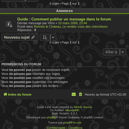
0 sujet • Page
1
sur
1
Annonces
Guide : Comment publier un message dans le forum
Dernier message par
®i©o
«
10 mars 2009, 23:44
Posté dans
Rennes le Chateau, Le rendez-vous des chercheurs
Réponses :
9
Nouveau sujet
0 sujet • Page
1
sur
1
Aller à
PERMISSIONS DU FORUM
Vous
ne pouvez pas
poster de nouveaux sujets
Vous
ne pouvez pas
répondre aux sujets
Vous
ne pouvez pas
modifier vos messages
Vous
ne pouvez pas
supprimer vos messages
Vous
ne pouvez pas
joindre des fichiers
Index du forum
Heures au format
UTC+01:00
Lucid Lime style created by
Melvin García
Co-Author:
MannixMD
Style Version: 1.2.1
Développé par
phpBB
® Forum Software © phpBB Limited
Traduit par
phpBB-fr.com
Confidentialité
|
Conditions