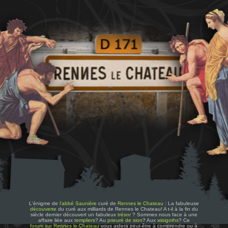
L'énigme de
l'abbé Saunière
curé de
Rennes le Chateau
: La fabuleuse
découverte
du curé aux milliards de Rennes le Chateau! A t-il à la fin du
siècle dernier découvert un fabuleux
trésor
? Sommes nous face à une
affaire liée aux
templiers
? Au
prieuré de sion
? Aux
wisigoths
? Ce
forum sur Rennes le Chateau
vous aidera peut-être à comprendre ou à