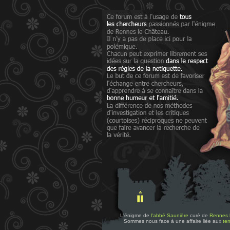
L'énigme de
l'abbé Saunière
curé de
Rennes 
Sommes nous face à une affaire liée aux
tem