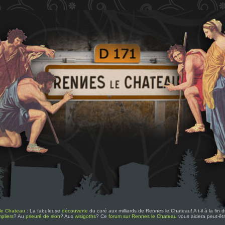
le Chateau
: La fabuleuse
découverte
du curé aux milliards de Rennes le Chateau! A t-il à la fin
pliers
? Au
prieuré de sion
? Aux
wisigoths
? Ce
forum sur Rennes le Chateau
vous aidera peut-êt