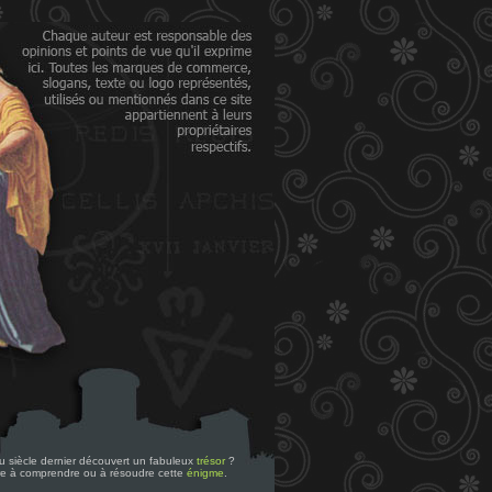
 du siècle dernier découvert un fabuleux
trésor
?
re à comprendre ou à résoudre cette
énigme
.