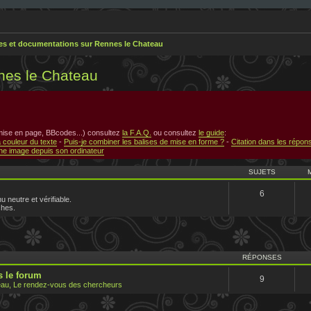
res et documentations sur Rennes le Chateau
nes le Chateau
 mise en page, BBcodes...) consultez
la F.A.Q.
ou consultez
le guide
:
a couleur du texte
-
Puis-je combiner les balises de mise en forme ?
-
Citation dans les répon
e image depuis son ordinateur
SUJETS
6
u neutre et vérifiable.
ches.
RÉPONSES
 le forum
9
au, Le rendez-vous des chercheurs