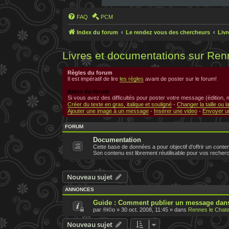
FAQ
PCM
Index du forum
Le rendez vous des chercheurs
Liv
Livres et documentations sur Ren
Règles du forum
Il est impératif de lire
les règles
avant de poster sur le forum!
Aides du forum
Si vous avez des difficultés pour poster votre message (édition,
Créer du texte en gras, italique et souligné
-
Changer la taille ou l
Ajouter une image à un message
-
Insérer une video
-
Envoyer un
FORUM
Documentation
Cette base de données a pour objectif d'offrir un conten
Son contenu est librement réutilisable pour vos recher
Nouveau sujet
ANNONCES
Guide : Comment publier un message dans
par
®i©o
»
30 oct. 2008, 11:45
» dans
Rennes le Chate
Nouveau sujet