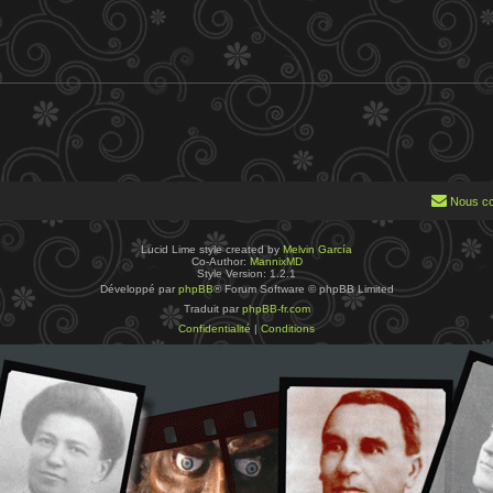
Nous co
Lucid Lime style created by
Melvin García
Co-Author:
MannixMD
Style Version: 1.2.1
Développé par
phpBB
® Forum Software © phpBB Limited
Traduit par
phpBB-fr.com
Confidentialité
|
Conditions