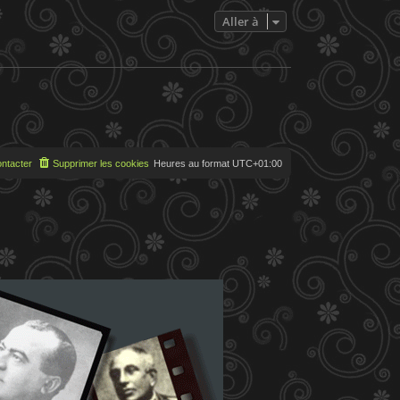
e
s
Aller à
s
a
g
e
ntacter
Supprimer les cookies
Heures au format
UTC+01:00