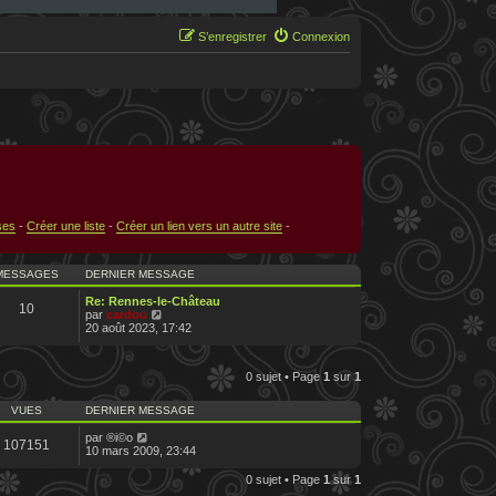
S’enregistrer
Connexion
ses
-
Créer une liste
-
Créer un lien vers un autre site
-
MESSAGES
DERNIER MESSAGE
Re: Rennes-le-Château
10
V
par
cardou
o
20 août 2023, 17:42
i
r
l
0 sujet • Page
1
sur
1
e
d
e
VUES
DERNIER MESSAGE
r
n
par
®i©o
107151
i
10 mars 2009, 23:44
e
r
0 sujet • Page
1
sur
1
m