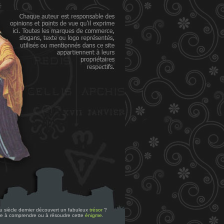
 du siècle dernier découvert un fabuleux
trésor
?
re à comprendre ou à résoudre cette
énigme
.