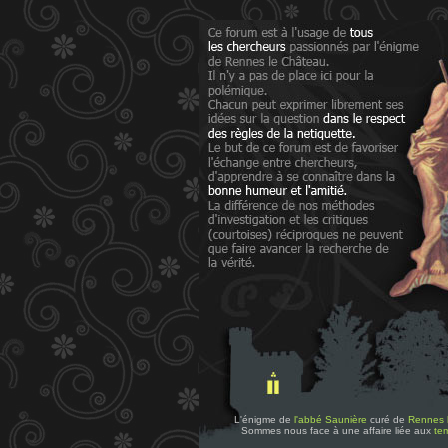
L'énigme de
l'abbé Saunière
curé de
Rennes 
Sommes nous face à une affaire liée aux
tem