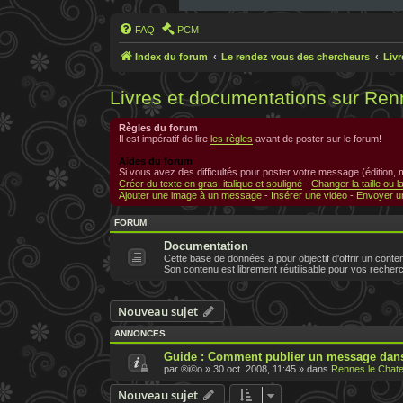
FAQ
PCM
Index du forum
Le rendez vous des chercheurs
Liv
Livres et documentations sur Ren
Règles du forum
Il est impératif de lire
les règles
avant de poster sur le forum!
Aides du forum
Si vous avez des difficultés pour poster votre message (édition,
Créer du texte en gras, italique et souligné
-
Changer la taille ou l
Ajouter une image à un message
-
Insérer une video
-
Envoyer un
FORUM
Documentation
Cette base de données a pour objectif d'offrir un conten
Son contenu est librement réutilisable pour vos recher
Nouveau sujet
ANNONCES
Guide : Comment publier un message dans
par
®i©o
»
30 oct. 2008, 11:45
» dans
Rennes le Chate
Nouveau sujet