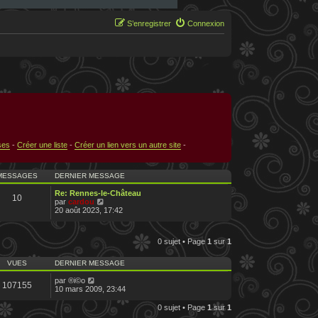
S’enregistrer
Connexion
ses
-
Créer une liste
-
Créer un lien vers un autre site
-
MESSAGES
DERNIER MESSAGE
Re: Rennes-le-Château
10
V
par
cardou
o
20 août 2023, 17:42
i
r
l
0 sujet • Page
1
sur
1
e
d
e
VUES
DERNIER MESSAGE
r
n
par
®i©o
107155
i
10 mars 2009, 23:44
e
r
0 sujet • Page
1
sur
1
m