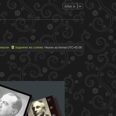
e
s
Aller à
s
a
g
e
ntacter
Supprimer les cookies
Heures au format
UTC+01:00