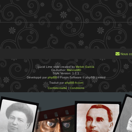
Nous co
Lucid Lime style created by
Melvin García
Co-Author:
MannixMD
Style Version: 1.2.1
Développé par
phpBB
® Forum Software © phpBB Limited
Traduit par
phpBB-fr.com
Confidentialité
|
Conditions