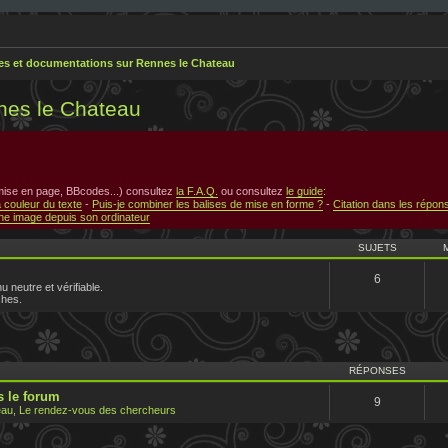
res et documentations sur Rennes le Chateau
nes le Chateau
 mise en page, BBcodes...) consultez
la F.A.Q.
ou consultez
le guide
:
a couleur du texte
-
Puis-je combiner les balises de mise en forme ?
-
Citation dans les répon
e image depuis son ordinateur
SUJETS
6
u neutre et vérifiable.
ches.
RÉPONSES
 le forum
9
au, Le rendez-vous des chercheurs