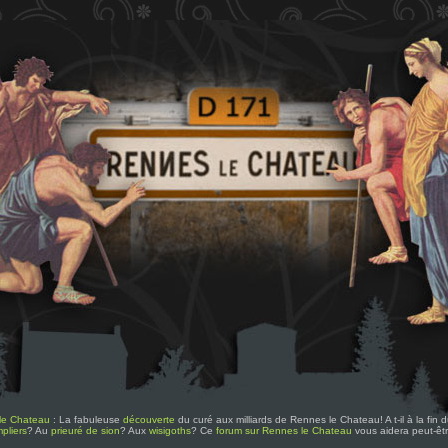
le Chateau
: La fabuleuse
découverte
du curé aux milliards de Rennes le Chateau! A t-il à la fin
pliers
? Au
prieuré de sion
? Aux
wisigoths
? Ce
forum sur Rennes le Chateau
vous aidera peut-êt