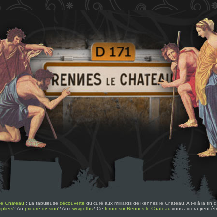
le Chateau
: La fabuleuse
découverte
du curé aux milliards de Rennes le Chateau! A t-il à la fin
pliers
? Au
prieuré de sion
? Aux
wisigoths
? Ce
forum sur Rennes le Chateau
vous aidera peut-êt