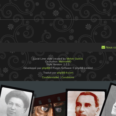
Nous co
Lucid Lime style created by
Melvin García
Co-Author:
MannixMD
Style Version: 1.2.1
Développé par
phpBB
® Forum Software © phpBB Limited
Traduit par
phpBB-fr.com
Confidentialité
|
Conditions