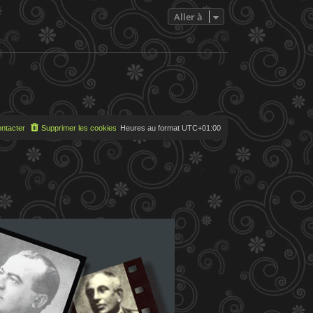
e
s
Aller à
s
a
g
e
ntacter
Supprimer les cookies
Heures au format
UTC+01:00