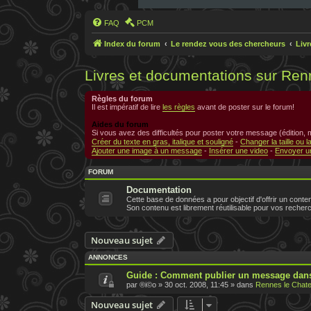
FAQ
PCM
Index du forum
Le rendez vous des chercheurs
Liv
Livres et documentations sur Ren
Règles du forum
Il est impératif de lire
les règles
avant de poster sur le forum!
Aides du forum
Si vous avez des difficultés pour poster votre message (édition,
Créer du texte en gras, italique et souligné
-
Changer la taille ou l
Ajouter une image à un message
-
Insérer une video
-
Envoyer un
FORUM
Documentation
Cette base de données a pour objectif d'offrir un conten
Son contenu est librement réutilisable pour vos recher
Nouveau sujet
ANNONCES
Guide : Comment publier un message dans
par
®i©o
»
30 oct. 2008, 11:45
» dans
Rennes le Chate
Nouveau sujet