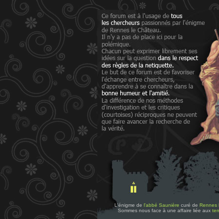
L'énigme de
l'abbé Saunière
curé de
Rennes 
Sommes nous face à une affaire liée aux
tem