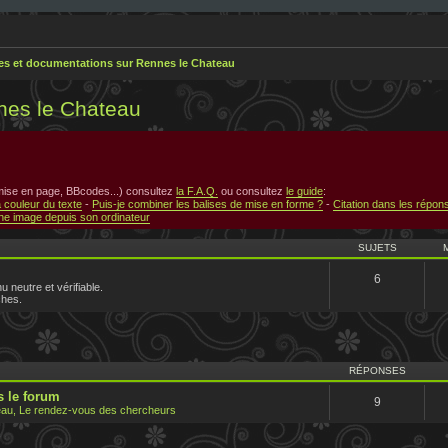
res et documentations sur Rennes le Chateau
nes le Chateau
 mise en page, BBcodes...) consultez
la F.A.Q.
ou consultez
le guide
:
a couleur du texte
-
Puis-je combiner les balises de mise en forme ?
-
Citation dans les répon
e image depuis son ordinateur
SUJETS
6
u neutre et vérifiable.
ches.
RÉPONSES
 le forum
9
au, Le rendez-vous des chercheurs