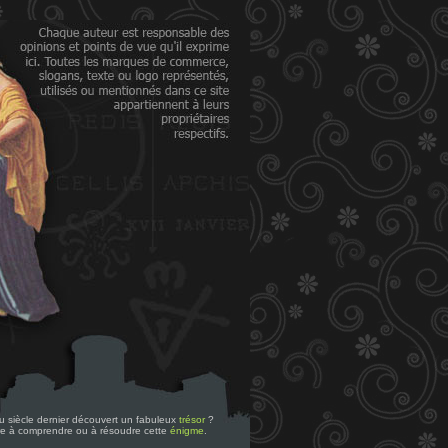
 du siècle dernier découvert un fabuleux
trésor
?
re à comprendre ou à résoudre cette
énigme
.