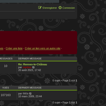
S’enregistrer
Connexion
ses
-
Créer une liste
-
Créer un lien vers un autre site
-
MESSAGES
DERNIER MESSAGE
Re: Rennes-le-Château
10
V
par
cardou
o
20 août 2023, 17:42
i
r
l
0 sujet • Page
1
sur
1
e
d
e
VUES
DERNIER MESSAGE
r
n
par
®i©o
107163
i
10 mars 2009, 23:44
e
r
0 sujet • Page
1
sur
1
m