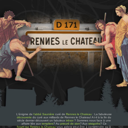
L'énigme de
l'abbé Saunière
curé de
Rennes le Chateau
: La fabuleuse
découverte
du curé aux milliards de Rennes le Chateau! A t-il à la fin du
siècle dernier découvert un fabuleux
trésor
? Sommes nous face à une
affaire liée aux
templiers
? Au
prieuré de sion
? Aux
wisigoths
? Ce
forum sur Rennes le Chateau
vous aidera peut-être à comprendre ou à