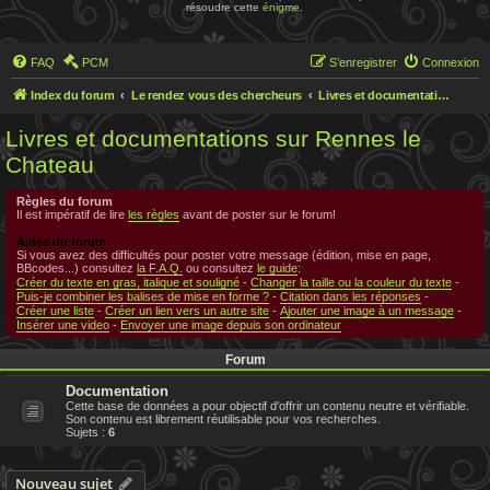
résoudre cette
énigme
.
FAQ
PCM
S’enregistrer
Connexion
Index du forum
Le rendez vous des chercheurs
Livres et documentations sur Rennes le Chateau
Livres et documentations sur Rennes le
Chateau
Règles du forum
Il est impératif de lire
les règles
avant de poster sur le forum!
Aides du forum
Si vous avez des difficultés pour poster votre message (édition, mise en page,
BBcodes...) consultez
la F.A.Q.
ou consultez
le guide
:
Créer du texte en gras, italique et souligné
-
Changer la taille ou la couleur du texte
-
Puis-je combiner les balises de mise en forme ?
-
Citation dans les réponses
-
Créer une liste
-
Créer un lien vers un autre site
-
Ajouter une image à un message
-
Insérer une video
-
Envoyer une image depuis son ordinateur
Forum
Documentation
Cette base de données a pour objectif d'offrir un contenu neutre et vérifiable.
Son contenu est librement réutilisable pour vos recherches.
Sujets :
6
Nouveau sujet