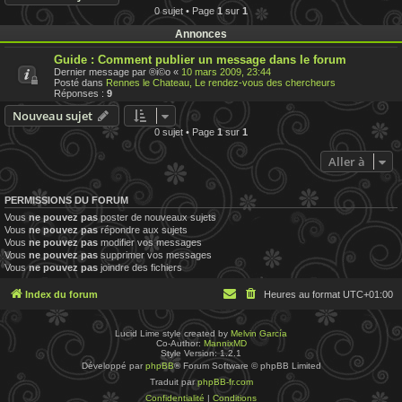
0 sujet • Page
1
sur
1
Annonces
Guide : Comment publier un message dans le forum
Dernier message par
®i©o
«
10 mars 2009, 23:44
Posté dans
Rennes le Chateau, Le rendez-vous des chercheurs
Réponses :
9
Nouveau sujet
0 sujet • Page
1
sur
1
Aller à
PERMISSIONS DU FORUM
Vous
ne pouvez pas
poster de nouveaux sujets
Vous
ne pouvez pas
répondre aux sujets
Vous
ne pouvez pas
modifier vos messages
Vous
ne pouvez pas
supprimer vos messages
Vous
ne pouvez pas
joindre des fichiers
Index du forum
Heures au format
UTC+01:00
Lucid Lime style created by
Melvin García
Co-Author:
MannixMD
Style Version: 1.2.1
Développé par
phpBB
® Forum Software © phpBB Limited
Traduit par
phpBB-fr.com
Confidentialité
|
Conditions