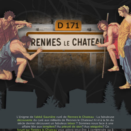
L'énigme de
l'abbé Saunière
curé de
Rennes le Chateau
: La fabuleuse
découverte
du curé aux milliards de Rennes le Chateau! A t-il à la fin du
siècle dernier découvert un fabuleux
trésor
? Sommes nous face à une
affaire liée aux
templiers
? Au
prieuré de sion
? Aux
wisigoths
? Ce
forum sur Rennes le Chateau
vous aidera peut-être à comprendre ou à