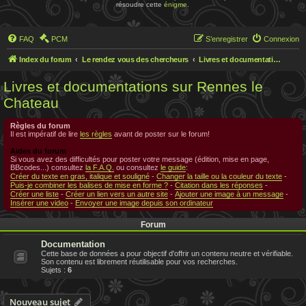
résoudre cette
énigme
.
FAQ
PCM
S’enregistrer
Connexion
Index du forum
Le rendez vous des chercheurs
Livres et documentations sur Rennes le Chateau
Livres et documentations sur Rennes le
Chateau
Règles du forum
Il est impératif de lire
les règles
avant de poster sur le forum!
Aides du forum
Si vous avez des difficultés pour poster votre message (édition, mise en page,
BBcodes...) consultez
la F.A.Q.
ou consultez
le guide
:
Créer du texte en gras, italique et souligné
-
Changer la taille ou la couleur du texte
-
Puis-je combiner les balises de mise en forme ?
-
Citation dans les réponses
-
Créer une liste
-
Créer un lien vers un autre site
-
Ajouter une image à un message
-
Insérer une video
-
Envoyer une image depuis son ordinateur
Forum
Documentation
Cette base de données a pour objectif d'offrir un contenu neutre et vérifiable.
Son contenu est librement réutilisable pour vos recherches.
Sujets :
6
Nouveau sujet