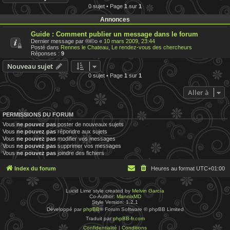
0 sujet • Page
1
sur
1
Annonces
Guide : Comment publier un message dans le forum
Dernier message par
®i©o
«
10 mars 2009, 23:44
Posté dans
Rennes le Chateau, Le rendez-vous des chercheurs
Réponses :
9
Nouveau sujet
0 sujet • Page
1
sur
1
Aller à
PERMISSIONS DU FORUM
Vous
ne pouvez pas
poster de nouveaux sujets
Vous
ne pouvez pas
répondre aux sujets
Vous
ne pouvez pas
modifier vos messages
Vous
ne pouvez pas
supprimer vos messages
Vous
ne pouvez pas
joindre des fichiers
Index du forum
Heures au format
UTC+01:00
Lucid Lime style created by
Melvin García
Co-Author:
MannixMD
Style Version: 1.2.1
Développé par
phpBB
® Forum Software © phpBB Limited
Traduit par
phpBB-fr.com
Confidentialité
|
Conditions