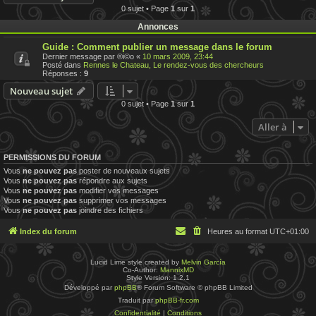
0 sujet • Page
1
sur
1
Annonces
Guide : Comment publier un message dans le forum
Dernier message par
®i©o
«
10 mars 2009, 23:44
Posté dans
Rennes le Chateau, Le rendez-vous des chercheurs
Réponses :
9
Nouveau sujet
0 sujet • Page
1
sur
1
Aller à
PERMISSIONS DU FORUM
Vous
ne pouvez pas
poster de nouveaux sujets
Vous
ne pouvez pas
répondre aux sujets
Vous
ne pouvez pas
modifier vos messages
Vous
ne pouvez pas
supprimer vos messages
Vous
ne pouvez pas
joindre des fichiers
Index du forum
Heures au format
UTC+01:00
Lucid Lime style created by
Melvin García
Co-Author:
MannixMD
Style Version: 1.2.1
Développé par
phpBB
® Forum Software © phpBB Limited
Traduit par
phpBB-fr.com
Confidentialité
|
Conditions