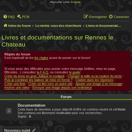
résoudre cette
énigme
.
FAQ
PCM
S’enregistrer
Connexion
Index du forum
Le rendez vous des chercheurs
Livres et documentations sur Rennes le Chateau
Livres et documentations sur Rennes le
Chateau
Règles du forum
Il est impératif de lire
les règles
avant de poster sur le forum!
Aides du forum
Si vous avez des difficultés pour poster votre message (édition, mise en page,
BBcodes...) consultez
la F.A.Q.
ou consultez
le guide
:
Créer du texte en gras, italique et souligné
-
Changer la taille ou la couleur du texte
-
Puis-je combiner les balises de mise en forme ?
-
Citation dans les réponses
-
Créer une liste
-
Créer un lien vers un autre site
-
Ajouter une image à un message
-
Insérer une video
-
Envoyer une image depuis son ordinateur
Forum
Documentation
Cette base de données a pour objectif d'offrir un contenu neutre et vérifiable.
Son contenu est librement réutilisable pour vos recherches.
Sujets :
6
Nouveau sujet