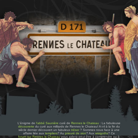
L'énigme de
l'abbé Saunière
curé de
Rennes le Chateau
: La fabuleuse
découverte
du curé aux milliards de Rennes le Chateau! A t-il à la fin du
siècle dernier découvert un fabuleux
trésor
? Sommes nous face à une
affaire liée aux
templiers
? Au
prieuré de sion
? Aux
wisigoths
? Ce
forum sur Rennes le Chateau
vous aidera peut-être à comprendre ou à