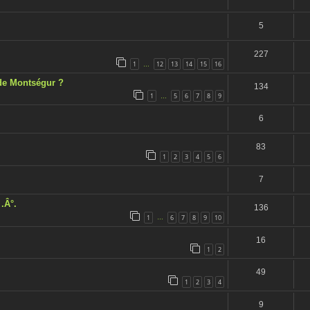
5
227
1
12
13
14
15
16
…
 de Montségur ?
134
1
5
6
7
8
9
…
6
83
1
2
3
4
5
6
7
.Â°.
136
1
6
7
8
9
10
…
16
1
2
49
1
2
3
4
9