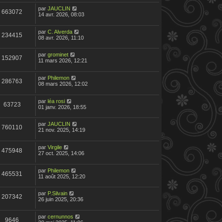
par
JAUCLIN
663072
14 avr. 2026, 08:03
par
C. Alverda
234415
08 avr. 2026, 11:10
par
grominet
152907
11 mars 2026, 12:21
par
Philemon
286763
08 mars 2026, 12:02
par
léa rosi
63723
01 janv. 2026, 18:55
par
JAUCLIN
760110
21 nov. 2025, 14:19
par
Virgile
475948
27 oct. 2025, 14:06
par
Philemon
465531
11 août 2025, 12:20
par
P.Silvain
207342
26 juin 2025, 20:36
par
cernunnos
9646