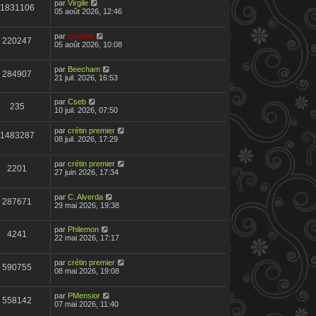
par
Virgile
1831106
05 août 2026, 12:46
par
cardou
220247
05 août 2026, 10:08
par
Beecham
284907
21 juil. 2026, 16:53
par
Cseb
235
10 juil. 2026, 07:50
par
crétin premier
1483287
08 juil. 2026, 17:29
par
crétin premier
2201
27 juin 2026, 17:34
par
C. Alverda
287671
29 mai 2026, 19:38
par
Philemon
4241
22 mai 2026, 17:17
par
crétin premier
590755
08 mai 2026, 19:08
par
PMensior
558142
07 mai 2026, 11:40