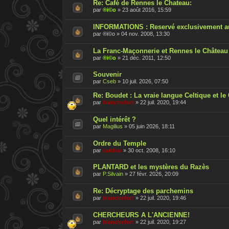
Re: Café de Rennes le Chateau:
par
®i©o
»
23 août 2016, 15:59
INFORMATIONS : Reservé exclusivement a
par
®i©o
»
04 nov. 2008, 13:30
La Franc-Maçonnerie et Rennes le Château 
par
®i©o
»
21 déc. 2011, 12:50
Souvenir
par
Cseb
»
10 juil. 2026, 07:50
Re: Boudet : La vraie langue Celtique et l
par
blanchefort
»
22 juil. 2020, 19:44
Quel intérêt ?
par
Magilius
»
05 juin 2026, 18:11
Ordre du Temple
par
cardou
»
30 oct. 2008, 16:10
PLANTARD et les mystères du Razès
par
P.Silvain
»
27 févr. 2026, 20:09
Re: Décryptage des parchemins
par
blanchefort
»
22 juil. 2020, 19:46
CHERCHEURS A L'ANCIENNE!
par
blanchefort
»
22 juil. 2020, 19:27