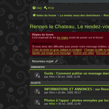
FAQ
PCM
Index du forum
Le rendez vous des chercheurs
Ren
Rennes le Chateau, Le rendez-vo
Règles du forum
Il est impératif de lire
les règles
avant de poster sur le forum!
Aides du forum
Si vous avez des difficultés pour poster votre message (édition,
Créer du texte en gras, italique et souligné
-
Changer la taille ou l
Ajouter une image à un message
-
Insérer une video
-
Envoyer un
Nouveau sujet
ANNONCES
Guide : Comment publier un message dans
par
®i©o
»
30 oct. 2008, 11:45
SUJETS
INFORMATIONS ET ANNONCES : sur Renne
par
®i©o
»
16 déc. 2008, 00:17
Photos à l'appui : photos envoyées par les
par
®i©o
»
30 oct. 2008, 11:40