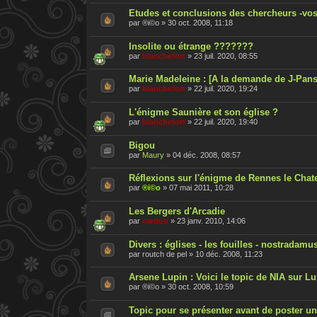
Etudes et conclusions des chercheurs -vos
par
®i©o
»
30 oct. 2008, 11:18
Insolite ou étrange ???????
par
blanchefort
»
23 juil. 2020, 08:55
Marie Madeleine : [A la demande de J-Pan
par
blanchefort
»
22 juil. 2020, 19:24
L'énigme Saunière et son église ?
par
blanchefort
»
22 juil. 2020, 19:40
Bigou
par
Maury
»
04 déc. 2008, 08:57
Réflexions sur l'énigme de Rennes le Chat
par
®i©o
»
07 mai 2011, 10:28
Les Bergers d'Arcadie
par
cardou
»
23 janv. 2010, 14:06
Divers : églises - les fouilles - nostradamu
par
routch de pel
»
10 déc. 2008, 11:23
Arsene Lupin : Voici le topic de NIA sur L
par
®i©o
»
30 oct. 2008, 10:59
Topic pour se présenter avant de poster 