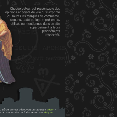
 du siècle dernier découvert un fabuleux
trésor
?
re à comprendre ou à résoudre cette
énigme
.