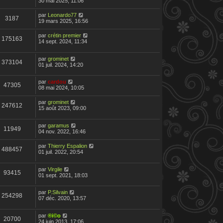
30 mai 2025, 11:06
par
Leonardo77
3187
19 mars 2025, 16:56
par
crétin premier
175163
14 sept. 2024, 11:34
par
grominet
373104
01 juil. 2024, 14:20
par
cardou
47305
08 mai 2024, 10:05
par
grominet
247612
15 août 2023, 09:00
par
garamus
11949
04 nov. 2022, 16:46
par
Thierry Espalion
488457
01 juil. 2022, 20:54
par
Virgile
93415
01 sept. 2021, 18:03
par
P.Silvain
254298
07 déc. 2020, 13:57
par
®i©o
20700
24 juin 2013, 17:06