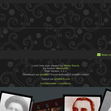
Nous co
Lucid Lime style created by
Melvin García
Co-Author:
MannixMD
Style Version: 1.2.1
Développé par
phpBB
® Forum Software © phpBB Limited
Traduit par
phpBB-fr.com
Confidentialité
|
Conditions