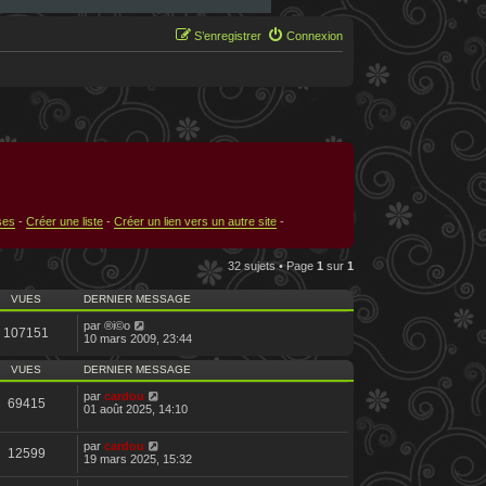
S’enregistrer
Connexion
ses
-
Créer une liste
-
Créer un lien vers un autre site
-
32 sujets • Page
1
sur
1
VUES
DERNIER MESSAGE
par
®i©o
107151
10 mars 2009, 23:44
VUES
DERNIER MESSAGE
par
cardou
69415
01 août 2025, 14:10
par
cardou
12599
19 mars 2025, 15:32