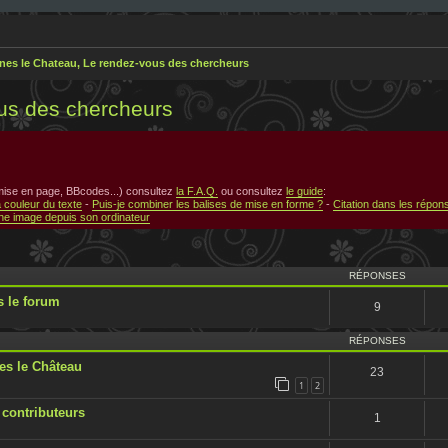
nes le Chateau, Le rendez-vous des chercheurs
us des chercheurs
 mise en page, BBcodes...) consultez
la F.A.Q.
ou consultez
le guide
:
a couleur du texte
-
Puis-je combiner les balises de mise en forme ?
-
Citation dans les répon
e image depuis son ordinateur
RÉPONSES
 le forum
9
RÉPONSES
s le Château
23
1
2
 contributeurs
1