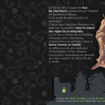
L'énigme de
l'abbé Saunière
curé de
Rennes 
Sommes nous face à une affaire liée aux
tem