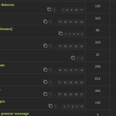
 théories
150
1
7
8
9
10
11
…
343
1
19
20
21
22
23
…
stouaux]
68
1
2
3
4
5
333
1
19
20
21
22
23
…
22
1
2
eau
269
1
14
15
16
17
18
…
814
1
51
52
53
54
55
…
s
464
1
27
28
29
30
31
…
upin
145
1
6
7
8
9
10
…
un premier message
5