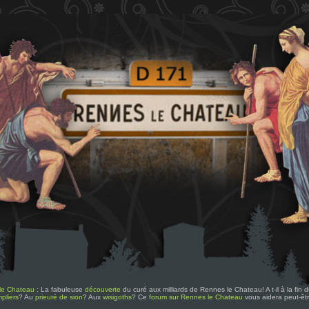
le Chateau
: La fabuleuse
découverte
du curé aux milliards de Rennes le Chateau! A t-il à la fin
pliers
? Au
prieuré de sion
? Aux
wisigoths
? Ce
forum sur Rennes le Chateau
vous aidera peut-êt