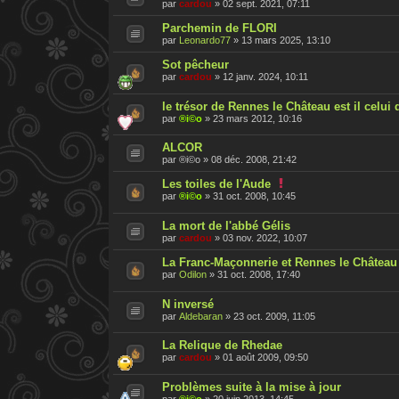
par
cardou
»
02 sept. 2021, 07:11
Parchemin de FLORI
par
Leonardo77
»
13 mars 2025, 13:10
Sot pêcheur
par
cardou
»
12 janv. 2024, 10:11
le trésor de Rennes le Château est il celui
par
®i©o
»
23 mars 2012, 10:16
ALCOR
par
®i©o
»
08 déc. 2008, 21:42
C
Les toiles de l'Aude
e
par
®i©o
»
31 oct. 2008, 10:45
s
u
La mort de l'abbé Gélis
j
e
par
cardou
»
03 nov. 2022, 10:07
t
a
La Franc-Maçonnerie et Rennes le Château 
é
par
Odilon
»
31 oct. 2008, 17:40
t
é
r
N inversé
a
par
Aldebaran
»
23 oct. 2009, 11:05
p
p
o
La Relique de Rhedae
r
par
cardou
»
01 août 2009, 09:50
t
é
Problèmes suite à la mise à jour
par
®i©o
»
20 juin 2013, 14:45