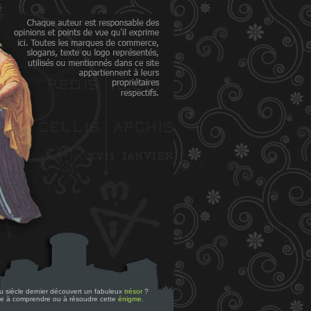
 du siècle dernier découvert un fabuleux
trésor
?
re à comprendre ou à résoudre cette
énigme
.