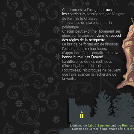
L'énigme de
l'abbé Saunière
curé de
Rennes 
Sommes nous face à une affaire liée aux
tem