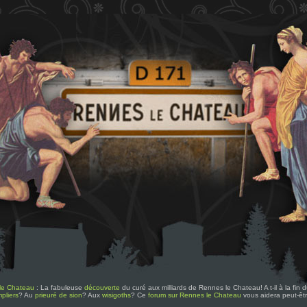
le Chateau
: La fabuleuse
découverte
du curé aux milliards de Rennes le Chateau! A t-il à la fin
pliers
? Au
prieuré de sion
? Aux
wisigoths
? Ce
forum sur Rennes le Chateau
vous aidera peut-êt