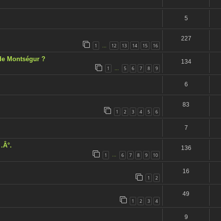
5
227
1
12
13
14
15
16
…
 de Montségur ?
134
1
5
6
7
8
9
…
6
83
1
2
3
4
5
6
7
.Â°.
136
1
6
7
8
9
10
…
16
1
2
49
1
2
3
4
9