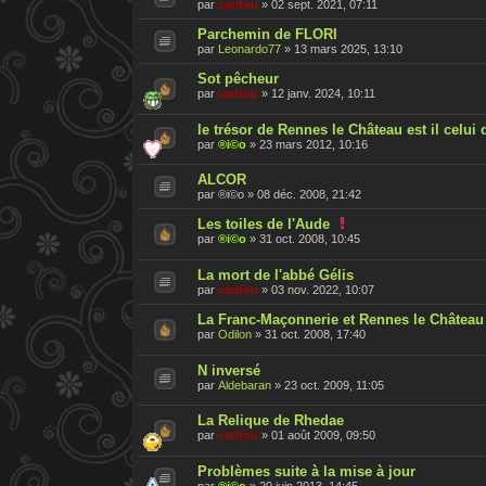
par
cardou
»
02 sept. 2021, 07:11
Parchemin de FLORI
par
Leonardo77
»
13 mars 2025, 13:10
Sot pêcheur
par
cardou
»
12 janv. 2024, 10:11
le trésor de Rennes le Château est il celui
par
®i©o
»
23 mars 2012, 10:16
ALCOR
par
®i©o
»
08 déc. 2008, 21:42
C
Les toiles de l'Aude
e
par
®i©o
»
31 oct. 2008, 10:45
s
u
La mort de l'abbé Gélis
j
e
par
cardou
»
03 nov. 2022, 10:07
t
a
La Franc-Maçonnerie et Rennes le Château 
é
par
Odilon
»
31 oct. 2008, 17:40
t
é
r
N inversé
a
par
Aldebaran
»
23 oct. 2009, 11:05
p
p
o
La Relique de Rhedae
r
par
cardou
»
01 août 2009, 09:50
t
é
Problèmes suite à la mise à jour
par
®i©o
»
20 juin 2013, 14:45