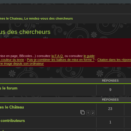
nes le Chateau, Le rendez-vous des chercheurs
us des chercheurs
 mise en page, BBcodes...) consultez
la F.A.Q.
ou consultez
le guide
:
a couleur du texte
-
Puis-je combiner les balises de mise en forme ?
-
Citation dans les répon
e image depuis son ordinateur
RÉPONSES
 le forum
9
RÉPONSES
s le Château
23
1
2
 contributeurs
1