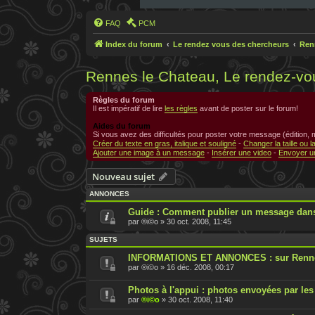
FAQ
PCM
Index du forum
Le rendez vous des chercheurs
Ren
Rennes le Chateau, Le rendez-vo
Règles du forum
Il est impératif de lire
les règles
avant de poster sur le forum!
Aides du forum
Si vous avez des difficultés pour poster votre message (édition,
Créer du texte en gras, italique et souligné
-
Changer la taille ou l
Ajouter une image à un message
-
Insérer une video
-
Envoyer un
Nouveau sujet
ANNONCES
Guide : Comment publier un message dans
par
®i©o
»
30 oct. 2008, 11:45
SUJETS
INFORMATIONS ET ANNONCES : sur Renne
par
®i©o
»
16 déc. 2008, 00:17
Photos à l'appui : photos envoyées par les
par
®i©o
»
30 oct. 2008, 11:40