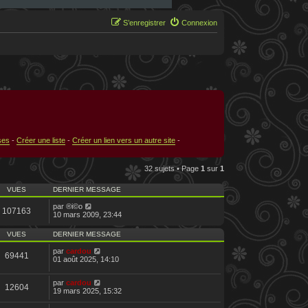
S’enregistrer
Connexion
ses
-
Créer une liste
-
Créer un lien vers un autre site
-
32 sujets • Page
1
sur
1
VUES
DERNIER MESSAGE
par
®i©o
107163
10 mars 2009, 23:44
VUES
DERNIER MESSAGE
par
cardou
69441
01 août 2025, 14:10
par
cardou
12604
19 mars 2025, 15:32