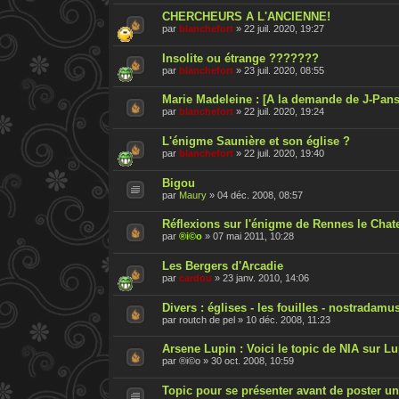
CHERCHEURS A L'ANCIENNE!
par
blanchefort
»
22 juil. 2020, 19:27
Insolite ou étrange ???????
par
blanchefort
»
23 juil. 2020, 08:55
Marie Madeleine : [A la demande de J-Pan
par
blanchefort
»
22 juil. 2020, 19:24
L'énigme Saunière et son église ?
par
blanchefort
»
22 juil. 2020, 19:40
Bigou
par
Maury
»
04 déc. 2008, 08:57
Réflexions sur l'énigme de Rennes le Chat
par
®i©o
»
07 mai 2011, 10:28
Les Bergers d'Arcadie
par
cardou
»
23 janv. 2010, 14:06
Divers : églises - les fouilles - nostradamu
par
routch de pel
»
10 déc. 2008, 11:23
Arsene Lupin : Voici le topic de NIA sur L
par
®i©o
»
30 oct. 2008, 10:59
Topic pour se présenter avant de poster 