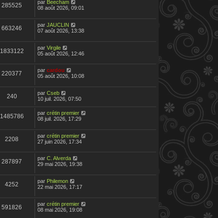
par
Beecham
285525
08 août 2026, 09:01
par
JAUCLIN
663246
07 août 2026, 13:38
par
Virgile
1833122
05 août 2026, 12:46
par
cardou
220377
05 août 2026, 10:08
par
Cseb
240
10 juil. 2026, 07:50
par
crétin premier
1485786
08 juil. 2026, 17:29
par
crétin premier
2208
27 juin 2026, 17:34
par
C. Alverda
287897
29 mai 2026, 19:38
par
Philemon
4252
22 mai 2026, 17:17
par
crétin premier
591826
08 mai 2026, 19:08