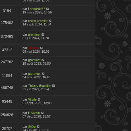
30 mai 2025, 11:06
par
Leonardo77
3194
19 mars 2025, 16:56
par
crétin premier
175402
14 sept. 2024, 11:34
par
grominet
373493
01 juil. 2024, 14:20
par
cardou
47312
08 mai 2024, 10:05
par
grominet
247782
15 août 2023, 09:00
par
garamus
11954
04 nov. 2022, 16:46
par
Thierry Espalion
488748
01 juil. 2022, 20:54
par
Virgile
93449
01 sept. 2021, 18:03
par
P.Silvain
254626
07 déc. 2020, 13:57
par
®i©o
20707
24 juin 2013, 17:06