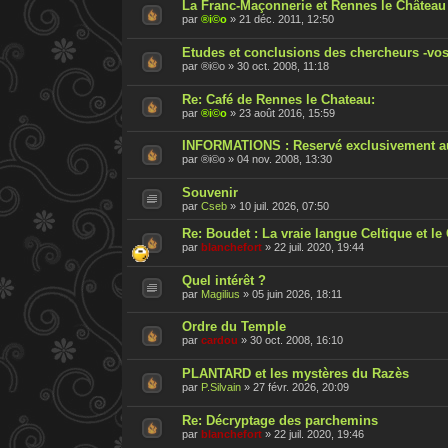
La Franc-Maçonnerie et Rennes le Château 
par
®i©o
»
21 déc. 2011, 12:50
Etudes et conclusions des chercheurs -vos
par
®i©o
»
30 oct. 2008, 11:18
Re: Café de Rennes le Chateau:
par
®i©o
»
23 août 2016, 15:59
INFORMATIONS : Reservé exclusivement a
par
®i©o
»
04 nov. 2008, 13:30
Souvenir
par
Cseb
»
10 juil. 2026, 07:50
Re: Boudet : La vraie langue Celtique et l
par
blanchefort
»
22 juil. 2020, 19:44
Quel intérêt ?
par
Magilius
»
05 juin 2026, 18:11
Ordre du Temple
par
cardou
»
30 oct. 2008, 16:10
PLANTARD et les mystères du Razès
par
P.Silvain
»
27 févr. 2026, 20:09
Re: Décryptage des parchemins
par
blanchefort
»
22 juil. 2020, 19:46