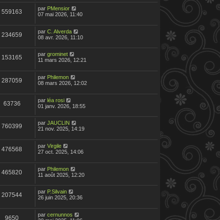
par
PMensior
559163
07 mai 2026, 11:40
par
C. Alverda
234659
08 avr. 2026, 11:10
par
grominet
153165
11 mars 2026, 12:21
par
Philemon
287059
08 mars 2026, 12:02
par
léa rosi
63736
01 janv. 2026, 18:55
par
JAUCLIN
760399
21 nov. 2025, 14:19
par
Virgile
476568
27 oct. 2025, 14:06
par
Philemon
465820
11 août 2025, 12:20
par
P.Silvain
207544
26 juin 2025, 20:36
par
cernunnos
9650