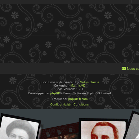
Nous co
Lucid Lime style created by
Melvin García
Co-Author:
MannixMD
Style Version: 1.2.1
Développé par
phpBB
® Forum Software © phpBB Limited
Traduit par
phpBB-fr.com
Confidentialité
|
Conditions