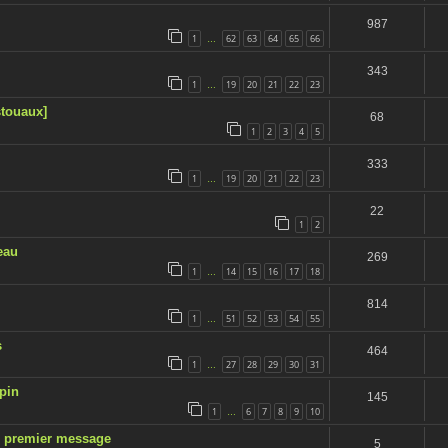
987
1
62
63
64
65
66
…
343
1
19
20
21
22
23
…
stouaux]
68
1
2
3
4
5
333
1
19
20
21
22
23
…
22
1
2
eau
269
1
14
15
16
17
18
…
814
1
51
52
53
54
55
…
s
464
1
27
28
29
30
31
…
upin
145
1
6
7
8
9
10
…
un premier message
5