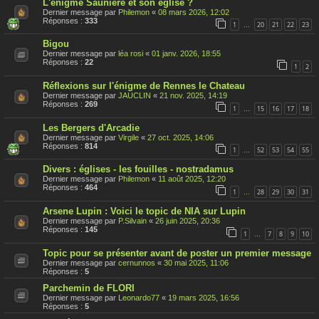
L'énigme Saunière et son église ?
Dernier message par
Philemon
«
08 mars 2026, 12:02
Réponses :
333
1
20
21
22
23
…
Bigou
Dernier message par
léa rosi
«
01 janv. 2026, 18:55
Réponses :
22
1
2
Réflexions sur l'énigme de Rennes le Chateau
Dernier message par
JAUCLIN
«
21 nov. 2025, 14:19
Réponses :
269
1
15
16
17
18
…
Les Bergers d'Arcadie
Dernier message par
Virgile
«
27 oct. 2025, 14:06
Réponses :
814
1
52
53
54
55
…
Divers : églises - les fouilles - nostradamus
Dernier message par
Philemon
«
11 août 2025, 12:20
Réponses :
464
1
28
29
30
31
…
Arsene Lupin : Voici le topic de NIA sur Lupin
Dernier message par
P.Silvain
«
26 juin 2025, 20:36
Réponses :
145
1
7
8
9
10
…
Topic pour se présenter avant de poster un premier message
Dernier message par
cernunnos
«
30 mai 2025, 11:06
Réponses :
5
Parchemin de FLORI
Dernier message par
Leonardo77
«
19 mars 2025, 16:56
Réponses :
5