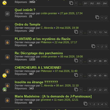
s
Réponses :
3950
1
261
262
263
264
…
u
j
Quel intérêt ?
e
t
Dernier message par
crétin premier
«
27 juin 2026, 17:34
a
Réponses :
21
1
2
é
t
Ordre du Temple
é
r
Dernier message par
C. Alverda
«
29 mai 2026, 19:38
a
Réponses :
202
1
11
12
13
14
…
p
p
PLANTARD et les mystères du Razès
o
Dernier message par
Philemon
«
22 mai 2026, 17:17
r
Réponses :
44
t
1
2
3
é
Re: Décryptage des parchemins
Dernier message par
crétin premier
«
08 mai 2026, 19:08
Réponses :
1333
1
86
87
88
89
…
CHERCHEURS A L'ANCIENNE!
Dernier message par
PMensior
«
07 mai 2026, 11:40
Réponses :
987
1
63
64
65
66
…
Insolite ou étrange ???????
Dernier message par
C. Alverda
«
08 avr. 2026, 11:10
Réponses :
343
1
20
21
22
23
…
Marie Madeleine : [A la demande de J-Panstouaux]
Dernier message par
grominet
«
11 mars 2026, 12:21
Réponses :
68
1
2
3
4
5