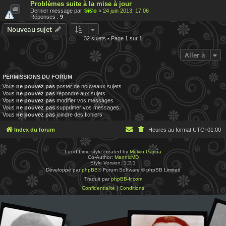
Problèmes suite à la mise à jour
Dernier message par
®i©o
«
24 juin 2013, 17:06
Réponses :
9
Nouveau sujet
32 sujets • Page
1
sur
1
Aller à
PERMISSIONS DU FORUM
Vous
ne pouvez pas
poster de nouveaux sujets
Vous
ne pouvez pas
répondre aux sujets
Vous
ne pouvez pas
modifier vos messages
Vous
ne pouvez pas
supprimer vos messages
Vous
ne pouvez pas
joindre des fichiers
Index du forum
Heures au format
UTC+01:00
Lucid Lime style created by
Melvin García
Co-Author:
MannixMD
Style Version: 1.2.1
Développé par
phpBB
® Forum Software © phpBB Limited
Traduit par
phpBB-fr.com
Confidentialité
|
Conditions