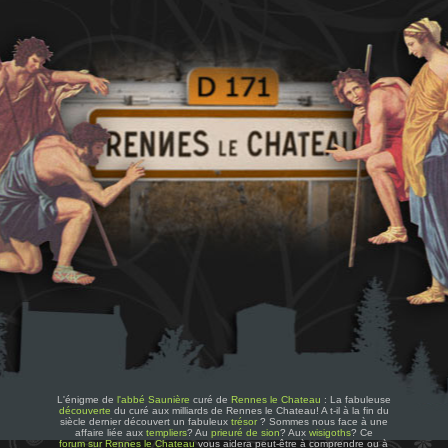
L'énigme de
l'abbé Saunière
curé de
Rennes le Chateau
: La fabuleuse
découverte
du curé aux milliards de Rennes le Chateau! A t-il à la fin du
siècle dernier découvert un fabuleux
trésor
? Sommes nous face à une
affaire liée aux
templiers
? Au
prieuré de sion
? Aux
wisigoths
? Ce
forum sur Rennes le Chateau
vous aidera peut-être à comprendre ou à