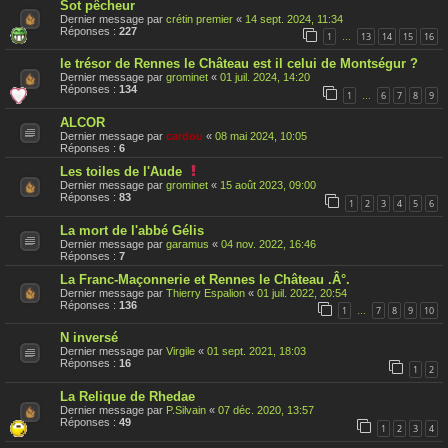
Sot pêcheur
Dernier message par
crétin premier
«
14 sept. 2024, 11:34
Réponses :
227
1
13
14
15
16
…
le trésor de Rennes le Château est il celui de Montségur ?
Dernier message par
grominet
«
01 juil. 2024, 14:20
Réponses :
134
1
6
7
8
9
…
ALCOR
Dernier message par
cardou
«
08 mai 2024, 10:05
Réponses :
6
C
Les toiles de l'Aude
e
Dernier message par
grominet
«
15 août 2023, 09:00
s
Réponses :
83
1
2
3
4
5
6
u
j
La mort de l'abbé Gélis
e
t
Dernier message par
garamus
«
04 nov. 2022, 16:46
a
Réponses :
7
é
t
La Franc-Maçonnerie et Rennes le Château .Â°.
é
Dernier message par
Thierry Espalion
«
01 juil. 2022, 20:54
r
Réponses :
136
1
7
8
9
10
…
a
p
N inversé
p
o
Dernier message par
Virgile
«
01 sept. 2021, 18:03
r
Réponses :
16
1
2
t
é
La Relique de Rhedae
Dernier message par
P.Silvain
«
07 déc. 2020, 13:57
Réponses :
49
1
2
3
4