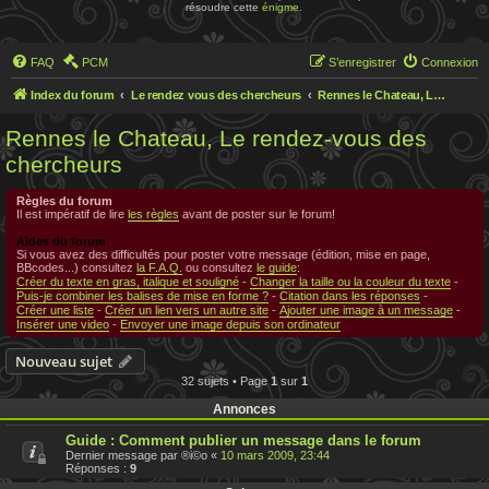
résoudre cette
énigme
.
FAQ
PCM
S’enregistrer
Connexion
Index du forum
Le rendez vous des chercheurs
Rennes le Chateau, Le rendez-vous des chercheurs
Rennes le Chateau, Le rendez-vous des
chercheurs
Règles du forum
Il est impératif de lire
les règles
avant de poster sur le forum!
Aides du forum
Si vous avez des difficultés pour poster votre message (édition, mise en page,
BBcodes...) consultez
la F.A.Q.
ou consultez
le guide
:
Créer du texte en gras, italique et souligné
-
Changer la taille ou la couleur du texte
-
Puis-je combiner les balises de mise en forme ?
-
Citation dans les réponses
-
Créer une liste
-
Créer un lien vers un autre site
-
Ajouter une image à un message
-
Insérer une video
-
Envoyer une image depuis son ordinateur
Nouveau sujet
32 sujets • Page
1
sur
1
Annonces
Guide : Comment publier un message dans le forum
Dernier message par
®i©o
«
10 mars 2009, 23:44
Réponses :
9