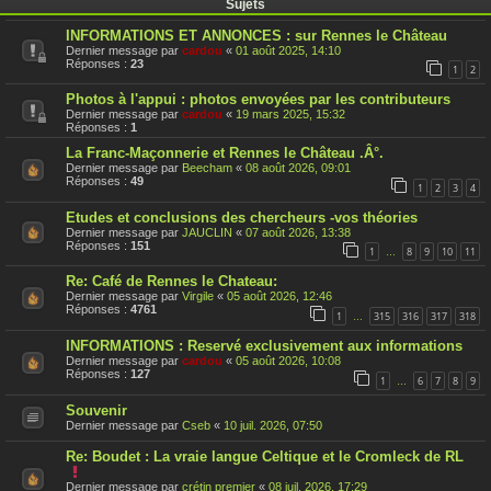
Sujets
INFORMATIONS ET ANNONCES : sur Rennes le Château
Dernier message par
cardou
«
01 août 2025, 14:10
Réponses :
23
1
2
Photos à l'appui : photos envoyées par les contributeurs
Dernier message par
cardou
«
19 mars 2025, 15:32
Réponses :
1
La Franc-Maçonnerie et Rennes le Château .Â°.
Dernier message par
Beecham
«
08 août 2026, 09:01
Réponses :
49
1
2
3
4
Etudes et conclusions des chercheurs -vos théories
Dernier message par
JAUCLIN
«
07 août 2026, 13:38
Réponses :
151
1
8
9
10
11
…
Re: Café de Rennes le Chateau:
Dernier message par
Virgile
«
05 août 2026, 12:46
Réponses :
4761
1
315
316
317
318
…
INFORMATIONS : Reservé exclusivement aux informations
Dernier message par
cardou
«
05 août 2026, 10:08
Réponses :
127
1
6
7
8
9
…
Souvenir
Dernier message par
Cseb
«
10 juil. 2026, 07:50
Re: Boudet : La vraie langue Celtique et le Cromleck de RL
C
e
Dernier message par
crétin premier
«
08 juil. 2026, 17:29