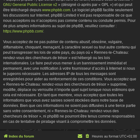
GNU General Public License v2
» (désigné ci-après par « GPL ») et qui peut
être téléchargé depuis
www.phpbb.com
. Le logiciel phpBB facilite seulement
les discussions sur Internet. phpBB Limited n’est pas responsable de ce que
nous acceptons ou n’acceptons pas comme contenu ou conduite permis. Pour
de plus amples informations au sujet de phpBB, veuillez consulter :
https://www.phpbb.com/
.
Vous acceptez de ne pas publier de contenu abusif, obscène, vulgaire,
diffamatoire, choquant, menaçant, à caractère sexuel ou tout autre contenu qui
peut transgresser les lois de votre pays, du pays où « Rennes-le-Chateau:
rendez-vous des chercheurs de trésor » est hébergé ou les lois
internationales. Le faire peut vous mener à un bannissement immédiat et
permanent, avec une notification à votre fournisseur d’accès à Internet si nous
le jugeons nécessaire. Les adresses IP de tous les messages sont
enregistrées pour aider au renforcement de ces conditions. Vous acceptez que
« Rennes-le-Chateau: rendez-vous des chercheurs de trésor » supprime,
modifie, déplace ou verrouille n’importe quel sujet lorsque nous estimons que
cela est nécessaire. En tant que membre, vous acceptez que toutes les
informations que vous avez saisies soient stockées dans notre base de
données. Bien que ces informations ne soient pas diffusées à une tierce partie
sans votre consentement, ni « Rennes-le-Chateau: rendez-vous des
chercheurs de trésor », ni phpBB ne pourront être tenus comme responsables
en cas de tentative de piratage visant à compromettre les données.
Index du forum
Heures au format
UTC+01:00