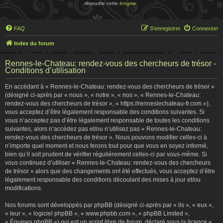
résoudre cette
énigme
.
FAQ
S’enregistrer
Connexion
Index du forum
Rennes-le-Chateau: rendez-vous des chercheurs de trésor -
Conditions d’utilisation
En accédant à « Rennes-le-Chateau: rendez-vous des chercheurs de trésor »
(désigné ci-après par « nous », « notre », « nos », « Rennes-le-Chateau:
rendez-vous des chercheurs de trésor », « https://renneslechateau-fr.com »),
vous acceptez d’être légalement responsable des conditions suivantes. Si
vous n’acceptez pas d’être légalement responsable de toutes les conditions
suivantes, alors n’accédez pas et/ou n’utilisez pas « Rennes-le-Chateau:
rendez-vous des chercheurs de trésor ». Nous pouvons modifier celles-ci à
n’importe quel moment et nous ferons tout pour que vous en soyez informé,
bien qu’il soit prudent de vérifier régulièrement celles-ci par vous-même. Si
vous continuez d’utiliser « Rennes-le-Chateau: rendez-vous des chercheurs
de trésor » alors que des changements ont été effectués, vous acceptez d’être
légalement responsable des conditions découlant des mises à jour et/ou
modifications.
Nos forums sont développés par phpBB (désigné ci-après par « ils », « eux »,
« leur », « logiciel phpBB », « www.phpbb.com », « phpBB Limited »,
« Équipes phpBB ») qui est un script libre de forum, déclaré sous la licence «