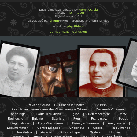
Lucid Lime style created by
Melvin García
Co-Author:
MannixMD
Style Version: 1.2.1
Développé par
phpBB
® Forum Software © phpBB Limited
Traduit par
phpBB-fr.com
Confidentialité
|
Conditions
Pays de Couiza
|
Rennes le Chateau
|
Le Bézu
|
Association Internationale des Chercheurs de Trésors
|
Rennes-le-Château
|
L'abbé Bigou
|
Fauteuil du diable
|
Eglise
|
Référencement
|
DamZ
|
Recherche
|
Enigme
|
Sauniere
|
Forum
|
Franc-maçon
|
Secret
|
Diagnostique
|
Franc-Maçonnerie
|
Bérenger Saunière
|
Anagramme
|
Documentation
|
Gerard De Sede
|
Chercheur
|
Gisors
|
Fin du monde
|
Révélation
|
Arcadie
|
Antoine Bigou
|
Mystere
|
Histoire
|
Templier
|
Affaire
|
Dosiers secrets
|
Mon PR-live
|
Esotérisme
|