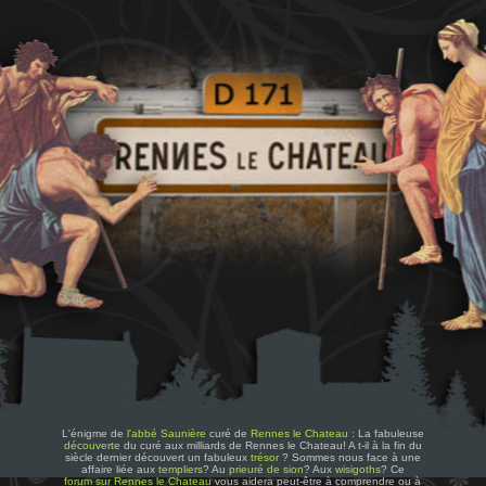
L'énigme de
l'abbé Saunière
curé de
Rennes le Chateau
: La fabuleuse
découverte
du curé aux milliards de Rennes le Chateau! A t-il à la fin du
siècle dernier découvert un fabuleux
trésor
? Sommes nous face à une
affaire liée aux
templiers
? Au
prieuré de sion
? Aux
wisigoths
? Ce
forum sur Rennes le Chateau
vous aidera peut-être à comprendre ou à