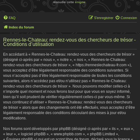
résoudre cette
énigme
.
FAQ
S’enregistrer
Connexion
Index du forum
Rennes-le-Chateau: rendez-vous des chercheurs de trésor -
Conditions d’utilisation
En accédant à « Rennes-le-Chateau: rendez-vous des chercheurs de trésor »
(désigné ci-après par « nous », « notre », « nos », « Rennes-le-Chateau:
rendez-vous des chercheurs de trésor », « https://renneslechateau-fr.com »),
vous acceptez d’être légalement responsable des conditions suivantes. Si
vous n’acceptez pas d’être légalement responsable de toutes les conditions
suivantes, alors n’accédez pas et/ou n’utilisez pas « Rennes-le-Chateau:
rendez-vous des chercheurs de trésor ». Nous pouvons modifier celles-ci à
n’importe quel moment et nous ferons tout pour que vous en soyez informé,
bien qu’il soit prudent de vérifier régulièrement celles-ci par vous-même. Si
vous continuez d’utiliser « Rennes-le-Chateau: rendez-vous des chercheurs
de trésor » alors que des changements ont été effectués, vous acceptez d’être
légalement responsable des conditions découlant des mises à jour et/ou
modifications.
Nos forums sont développés par phpBB (désigné ci-après par « ils », « eux »,
« leur », « logiciel phpBB », « www.phpbb.com », « phpBB Limited »,
« Équipes phpBB ») qui est un script libre de forum, déclaré sous la licence «