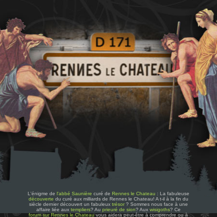
L'énigme de
l'abbé Saunière
curé de
Rennes le Chateau
: La fabuleuse
découverte
du curé aux milliards de Rennes le Chateau! A t-il à la fin du
siècle dernier découvert un fabuleux
trésor
? Sommes nous face à une
affaire liée aux
templiers
? Au
prieuré de sion
? Aux
wisigoths
? Ce
forum sur Rennes le Chateau
vous aidera peut-être à comprendre ou à