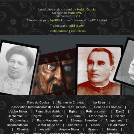
Lucid Lime style created by
Melvin García
Co-Author:
MannixMD
Style Version: 1.2.1
Développé par
phpBB
® Forum Software © phpBB Limited
Traduit par
phpBB-fr.com
Confidentialité
|
Conditions
Pays de Couiza
|
Rennes le Chateau
|
Le Bézu
|
Association Internationale des Chercheurs de Trésors
|
Rennes-le-Château
|
L'abbé Bigou
|
Fauteuil du diable
|
Eglise
|
Référencement
|
DamZ
|
Recherche
|
Enigme
|
Sauniere
|
Forum
|
Franc-maçon
|
Secret
|
Diagnostique
|
Franc-Maçonnerie
|
Bérenger Saunière
|
Anagramme
|
Documentation
|
Gerard De Sede
|
Chercheur
|
Gisors
|
Fin du monde
|
Révélation
|
Arcadie
|
Antoine Bigou
|
Mystere
|
Histoire
|
Templier
|
Affaire
|
Dosiers secrets
|
Mon PR-live
|
Esotérisme
|