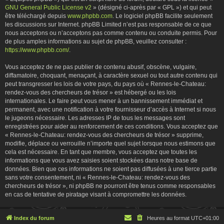
GNU General Public License v2
» (désigné ci-après par « GPL ») et qui peut
être téléchargé depuis
www.phpbb.com
. Le logiciel phpBB facilite seulement
les discussions sur Internet. phpBB Limited n’est pas responsable de ce que
nous acceptons ou n’acceptons pas comme contenu ou conduite permis. Pour
de plus amples informations au sujet de phpBB, veuillez consulter :
https://www.phpbb.com/
.
Vous acceptez de ne pas publier de contenu abusif, obscène, vulgaire,
diffamatoire, choquant, menaçant, à caractère sexuel ou tout autre contenu qui
peut transgresser les lois de votre pays, du pays où « Rennes-le-Chateau:
rendez-vous des chercheurs de trésor » est hébergé ou les lois
internationales. Le faire peut vous mener à un bannissement immédiat et
permanent, avec une notification à votre fournisseur d’accès à Internet si nous
le jugeons nécessaire. Les adresses IP de tous les messages sont
enregistrées pour aider au renforcement de ces conditions. Vous acceptez que
« Rennes-le-Chateau: rendez-vous des chercheurs de trésor » supprime,
modifie, déplace ou verrouille n’importe quel sujet lorsque nous estimons que
cela est nécessaire. En tant que membre, vous acceptez que toutes les
informations que vous avez saisies soient stockées dans notre base de
données. Bien que ces informations ne soient pas diffusées à une tierce partie
sans votre consentement, ni « Rennes-le-Chateau: rendez-vous des
chercheurs de trésor », ni phpBB ne pourront être tenus comme responsables
en cas de tentative de piratage visant à compromettre les données.
Index du forum
Heures au format
UTC+01:00