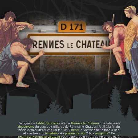
L'énigme de
l'abbé Saunière
curé de
Rennes le Chateau
: La fabuleuse
découverte
du curé aux milliards de Rennes le Chateau! A t-il à la fin du
siècle dernier découvert un fabuleux
trésor
? Sommes nous face à une
affaire liée aux
templiers
? Au
prieuré de sion
? Aux
wisigoths
? Ce
forum sur Rennes le Chateau
vous aidera peut-être à comprendre ou à