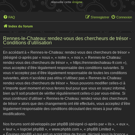
résoudre cette
énigme
.
FAQ
S’enregistrer
Connexion
Index du forum
Rennes-le-Chateau: rendez-vous des chercheurs de trésor -
Conditions d’utilisation
En accédant à « Rennes-le-Chateau: rendez-vous des chercheurs de trésor »
(désigné ci-après par « nous », « notre », « nos », « Rennes-le-Chateau:
rendez-vous des chercheurs de trésor », « https://renneslechateau-fr.com »),
vous acceptez d’être légalement responsable des conditions suivantes. Si
vous n’acceptez pas d’être légalement responsable de toutes les conditions
suivantes, alors n’accédez pas et/ou n’utilisez pas « Rennes-le-Chateau:
rendez-vous des chercheurs de trésor ». Nous pouvons modifier celles-ci à
n’importe quel moment et nous ferons tout pour que vous en soyez informé,
bien qu’il soit prudent de vérifier régulièrement celles-ci par vous-même. Si
vous continuez d’utiliser « Rennes-le-Chateau: rendez-vous des chercheurs
de trésor » alors que des changements ont été effectués, vous acceptez d’être
légalement responsable des conditions découlant des mises à jour et/ou
modifications.
Nos forums sont développés par phpBB (désigné ci-après par « ils », « eux »,
« leur », « logiciel phpBB », « www.phpbb.com », « phpBB Limited »,
« Équipes phpBB ») qui est un script libre de forum, déclaré sous la licence «