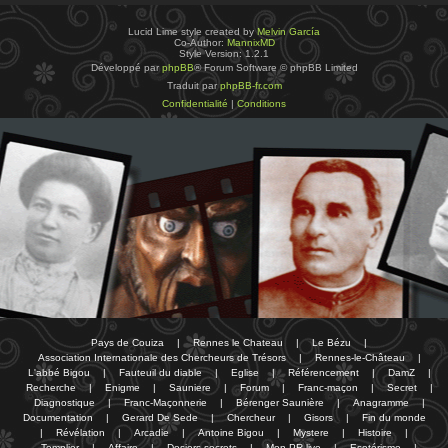
Lucid Lime style created by
Melvin García
Co-Author:
MannixMD
Style Version: 1.2.1
Développé par
phpBB
® Forum Software © phpBB Limited
Traduit par
phpBB-fr.com
Confidentialité
|
Conditions
Pays de Couiza
|
Rennes le Chateau
|
Le Bézu
|
Association Internationale des Chercheurs de Trésors
|
Rennes-le-Château
|
L'abbé Bigou
|
Fauteuil du diable
|
Eglise
|
Référencement
|
DamZ
|
Recherche
|
Enigme
|
Sauniere
|
Forum
|
Franc-maçon
|
Secret
|
Diagnostique
|
Franc-Maçonnerie
|
Bérenger Saunière
|
Anagramme
|
Documentation
|
Gerard De Sede
|
Chercheur
|
Gisors
|
Fin du monde
|
Révélation
|
Arcadie
|
Antoine Bigou
|
Mystere
|
Histoire
|
Templier
|
Affaire
|
Dosiers secrets
|
Mon PR-live
|
Esotérisme
|