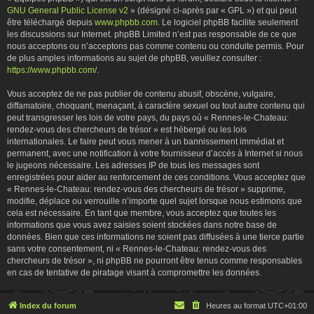
GNU General Public License v2
» (désigné ci-après par « GPL ») et qui peut
être téléchargé depuis
www.phpbb.com
. Le logiciel phpBB facilite seulement
les discussions sur Internet. phpBB Limited n’est pas responsable de ce que
nous acceptons ou n’acceptons pas comme contenu ou conduite permis. Pour
de plus amples informations au sujet de phpBB, veuillez consulter :
https://www.phpbb.com/
.
Vous acceptez de ne pas publier de contenu abusif, obscène, vulgaire,
diffamatoire, choquant, menaçant, à caractère sexuel ou tout autre contenu qui
peut transgresser les lois de votre pays, du pays où « Rennes-le-Chateau:
rendez-vous des chercheurs de trésor » est hébergé ou les lois
internationales. Le faire peut vous mener à un bannissement immédiat et
permanent, avec une notification à votre fournisseur d’accès à Internet si nous
le jugeons nécessaire. Les adresses IP de tous les messages sont
enregistrées pour aider au renforcement de ces conditions. Vous acceptez que
« Rennes-le-Chateau: rendez-vous des chercheurs de trésor » supprime,
modifie, déplace ou verrouille n’importe quel sujet lorsque nous estimons que
cela est nécessaire. En tant que membre, vous acceptez que toutes les
informations que vous avez saisies soient stockées dans notre base de
données. Bien que ces informations ne soient pas diffusées à une tierce partie
sans votre consentement, ni « Rennes-le-Chateau: rendez-vous des
chercheurs de trésor », ni phpBB ne pourront être tenus comme responsables
en cas de tentative de piratage visant à compromettre les données.
Index du forum
Heures au format
UTC+01:00