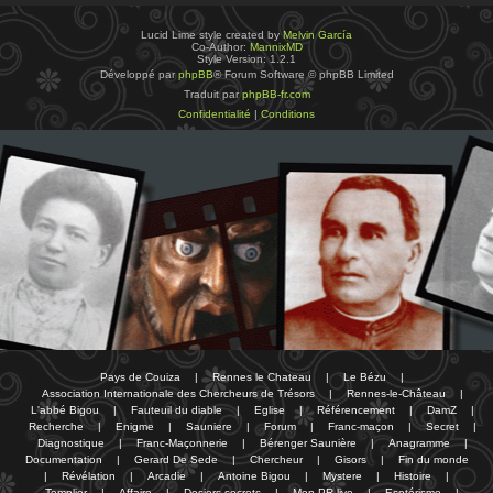
Lucid Lime style created by
Melvin García
Co-Author:
MannixMD
Style Version: 1.2.1
Développé par
phpBB
® Forum Software © phpBB Limited
Traduit par
phpBB-fr.com
Confidentialité
|
Conditions
Pays de Couiza
|
Rennes le Chateau
|
Le Bézu
|
Association Internationale des Chercheurs de Trésors
|
Rennes-le-Château
|
L'abbé Bigou
|
Fauteuil du diable
|
Eglise
|
Référencement
|
DamZ
|
Recherche
|
Enigme
|
Sauniere
|
Forum
|
Franc-maçon
|
Secret
|
Diagnostique
|
Franc-Maçonnerie
|
Bérenger Saunière
|
Anagramme
|
Documentation
|
Gerard De Sede
|
Chercheur
|
Gisors
|
Fin du monde
|
Révélation
|
Arcadie
|
Antoine Bigou
|
Mystere
|
Histoire
|
Templier
|
Affaire
|
Dosiers secrets
|
Mon PR-live
|
Esotérisme
|