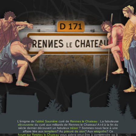
L'énigme de
l'abbé Saunière
curé de
Rennes le Chateau
: La fabuleuse
découverte
du curé aux milliards de Rennes le Chateau! A t-il à la fin du
siècle dernier découvert un fabuleux
trésor
? Sommes nous face à une
affaire liée aux
templiers
? Au
prieuré de sion
? Aux
wisigoths
? Ce
forum sur Rennes le Chateau
vous aidera peut-être à comprendre ou à