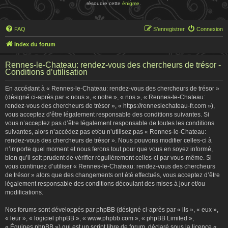
résoudre cette
énigme
.
FAQ
S’enregistrer
Connexion
Index du forum
Rennes-le-Chateau: rendez-vous des chercheurs de trésor -
Conditions d’utilisation
En accédant à « Rennes-le-Chateau: rendez-vous des chercheurs de trésor »
(désigné ci-après par « nous », « notre », « nos », « Rennes-le-Chateau:
rendez-vous des chercheurs de trésor », « https://renneslechateau-fr.com »),
vous acceptez d’être légalement responsable des conditions suivantes. Si
vous n’acceptez pas d’être légalement responsable de toutes les conditions
suivantes, alors n’accédez pas et/ou n’utilisez pas « Rennes-le-Chateau:
rendez-vous des chercheurs de trésor ». Nous pouvons modifier celles-ci à
n’importe quel moment et nous ferons tout pour que vous en soyez informé,
bien qu’il soit prudent de vérifier régulièrement celles-ci par vous-même. Si
vous continuez d’utiliser « Rennes-le-Chateau: rendez-vous des chercheurs
de trésor » alors que des changements ont été effectués, vous acceptez d’être
légalement responsable des conditions découlant des mises à jour et/ou
modifications.
Nos forums sont développés par phpBB (désigné ci-après par « ils », « eux »,
« leur », « logiciel phpBB », « www.phpbb.com », « phpBB Limited »,
« Équipes phpBB ») qui est un script libre de forum, déclaré sous la licence «