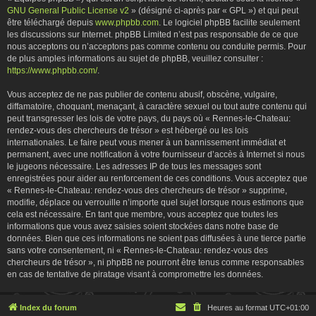
GNU General Public License v2
» (désigné ci-après par « GPL ») et qui peut
être téléchargé depuis
www.phpbb.com
. Le logiciel phpBB facilite seulement
les discussions sur Internet. phpBB Limited n’est pas responsable de ce que
nous acceptons ou n’acceptons pas comme contenu ou conduite permis. Pour
de plus amples informations au sujet de phpBB, veuillez consulter :
https://www.phpbb.com/
.
Vous acceptez de ne pas publier de contenu abusif, obscène, vulgaire,
diffamatoire, choquant, menaçant, à caractère sexuel ou tout autre contenu qui
peut transgresser les lois de votre pays, du pays où « Rennes-le-Chateau:
rendez-vous des chercheurs de trésor » est hébergé ou les lois
internationales. Le faire peut vous mener à un bannissement immédiat et
permanent, avec une notification à votre fournisseur d’accès à Internet si nous
le jugeons nécessaire. Les adresses IP de tous les messages sont
enregistrées pour aider au renforcement de ces conditions. Vous acceptez que
« Rennes-le-Chateau: rendez-vous des chercheurs de trésor » supprime,
modifie, déplace ou verrouille n’importe quel sujet lorsque nous estimons que
cela est nécessaire. En tant que membre, vous acceptez que toutes les
informations que vous avez saisies soient stockées dans notre base de
données. Bien que ces informations ne soient pas diffusées à une tierce partie
sans votre consentement, ni « Rennes-le-Chateau: rendez-vous des
chercheurs de trésor », ni phpBB ne pourront être tenus comme responsables
en cas de tentative de piratage visant à compromettre les données.
Index du forum
Heures au format
UTC+01:00