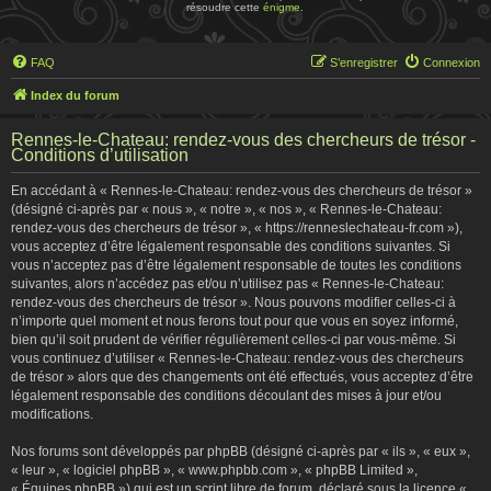
résoudre cette
énigme
.
FAQ
S’enregistrer
Connexion
Index du forum
Rennes-le-Chateau: rendez-vous des chercheurs de trésor -
Conditions d’utilisation
En accédant à « Rennes-le-Chateau: rendez-vous des chercheurs de trésor »
(désigné ci-après par « nous », « notre », « nos », « Rennes-le-Chateau:
rendez-vous des chercheurs de trésor », « https://renneslechateau-fr.com »),
vous acceptez d’être légalement responsable des conditions suivantes. Si
vous n’acceptez pas d’être légalement responsable de toutes les conditions
suivantes, alors n’accédez pas et/ou n’utilisez pas « Rennes-le-Chateau:
rendez-vous des chercheurs de trésor ». Nous pouvons modifier celles-ci à
n’importe quel moment et nous ferons tout pour que vous en soyez informé,
bien qu’il soit prudent de vérifier régulièrement celles-ci par vous-même. Si
vous continuez d’utiliser « Rennes-le-Chateau: rendez-vous des chercheurs
de trésor » alors que des changements ont été effectués, vous acceptez d’être
légalement responsable des conditions découlant des mises à jour et/ou
modifications.
Nos forums sont développés par phpBB (désigné ci-après par « ils », « eux »,
« leur », « logiciel phpBB », « www.phpbb.com », « phpBB Limited »,
« Équipes phpBB ») qui est un script libre de forum, déclaré sous la licence «