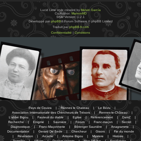
Lucid Lime style created by
Melvin García
Co-Author:
MannixMD
Style Version: 1.2.1
Développé par
phpBB
® Forum Software © phpBB Limited
Traduit par
phpBB-fr.com
Confidentialité
|
Conditions
Pays de Couiza
|
Rennes le Chateau
|
Le Bézu
|
Association Internationale des Chercheurs de Trésors
|
Rennes-le-Château
|
L'abbé Bigou
|
Fauteuil du diable
|
Eglise
|
Référencement
|
DamZ
|
Recherche
|
Enigme
|
Sauniere
|
Forum
|
Franc-maçon
|
Secret
|
Diagnostique
|
Franc-Maçonnerie
|
Bérenger Saunière
|
Anagramme
|
Documentation
|
Gerard De Sede
|
Chercheur
|
Gisors
|
Fin du monde
|
Révélation
|
Arcadie
|
Antoine Bigou
|
Mystere
|
Histoire
|
Templier
|
Affaire
|
Dosiers secrets
|
Mon PR-live
|
Esotérisme
|