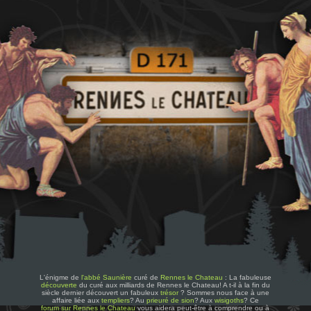
L'énigme de
l'abbé Saunière
curé de
Rennes le Chateau
: La fabuleuse
découverte
du curé aux milliards de Rennes le Chateau! A t-il à la fin du
siècle dernier découvert un fabuleux
trésor
? Sommes nous face à une
affaire liée aux
templiers
? Au
prieuré de sion
? Aux
wisigoths
? Ce
forum sur Rennes le Chateau
vous aidera peut-être à comprendre ou à