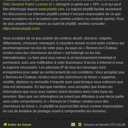
GNU General Public License v2
» (désigné ci-après par « GPL ») et qui peut
être téléchargé depuis
www.phpbb.com
. Le logiciel phpBB facilite seulement
les discussions sur Internet. phpBB Limited n’est pas responsable de ce que
nous acceptons ou n’acceptons pas comme contenu ou conduite permis. Pour
de plus amples informations au sujet de phpBB, veuillez consulter :
https://www.phpbb.com/
.
Vous acceptez de ne pas publier de contenu abusif, obscène, vulgaire,
diffamatoire, choquant, menaçant, à caractère sexuel ou tout autre contenu qui
peut transgresser les lois de votre pays, du pays où « Rennes-le-Chateau:
rendez-vous des chercheurs de trésor » est hébergé ou les lois
internationales. Le faire peut vous mener à un bannissement immédiat et
permanent, avec une notification à votre fournisseur d’accès à Internet si nous
le jugeons nécessaire. Les adresses IP de tous les messages sont
enregistrées pour aider au renforcement de ces conditions. Vous acceptez que
« Rennes-le-Chateau: rendez-vous des chercheurs de trésor » supprime,
modifie, déplace ou verrouille n’importe quel sujet lorsque nous estimons que
cela est nécessaire. En tant que membre, vous acceptez que toutes les
informations que vous avez saisies soient stockées dans notre base de
données. Bien que ces informations ne soient pas diffusées à une tierce partie
sans votre consentement, ni « Rennes-le-Chateau: rendez-vous des
chercheurs de trésor », ni phpBB ne pourront être tenus comme responsables
en cas de tentative de piratage visant à compromettre les données.
Index du forum
Heures au format
UTC+01:00