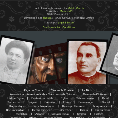
Lucid Lime style created by
Melvin García
Co-Author:
MannixMD
Style Version: 1.2.1
Développé par
phpBB
® Forum Software © phpBB Limited
Traduit par
phpBB-fr.com
Confidentialité
|
Conditions
Pays de Couiza
|
Rennes le Chateau
|
Le Bézu
|
Association Internationale des Chercheurs de Trésors
|
Rennes-le-Château
|
L'abbé Bigou
|
Fauteuil du diable
|
Eglise
|
Référencement
|
DamZ
|
Recherche
|
Enigme
|
Sauniere
|
Forum
|
Franc-maçon
|
Secret
|
Diagnostique
|
Franc-Maçonnerie
|
Bérenger Saunière
|
Anagramme
|
Documentation
|
Gerard De Sede
|
Chercheur
|
Gisors
|
Fin du monde
|
Révélation
|
Arcadie
|
Antoine Bigou
|
Mystere
|
Histoire
|
Templier
|
Affaire
|
Dosiers secrets
|
Mon PR-live
|
Esotérisme
|