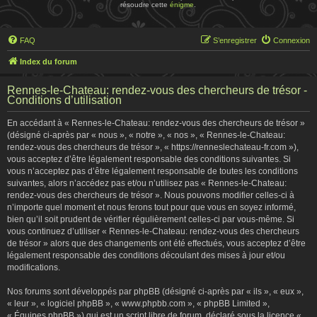
résoudre cette
énigme
.
FAQ
S’enregistrer
Connexion
Index du forum
Rennes-le-Chateau: rendez-vous des chercheurs de trésor -
Conditions d’utilisation
En accédant à « Rennes-le-Chateau: rendez-vous des chercheurs de trésor »
(désigné ci-après par « nous », « notre », « nos », « Rennes-le-Chateau:
rendez-vous des chercheurs de trésor », « https://renneslechateau-fr.com »),
vous acceptez d’être légalement responsable des conditions suivantes. Si
vous n’acceptez pas d’être légalement responsable de toutes les conditions
suivantes, alors n’accédez pas et/ou n’utilisez pas « Rennes-le-Chateau:
rendez-vous des chercheurs de trésor ». Nous pouvons modifier celles-ci à
n’importe quel moment et nous ferons tout pour que vous en soyez informé,
bien qu’il soit prudent de vérifier régulièrement celles-ci par vous-même. Si
vous continuez d’utiliser « Rennes-le-Chateau: rendez-vous des chercheurs
de trésor » alors que des changements ont été effectués, vous acceptez d’être
légalement responsable des conditions découlant des mises à jour et/ou
modifications.
Nos forums sont développés par phpBB (désigné ci-après par « ils », « eux »,
« leur », « logiciel phpBB », « www.phpbb.com », « phpBB Limited »,
« Équipes phpBB ») qui est un script libre de forum, déclaré sous la licence «