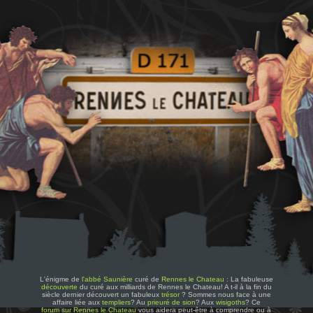
L'énigme de
l'abbé Saunière
curé de
Rennes le Chateau
: La fabuleuse
découverte
du curé aux milliards de Rennes le Chateau! A t-il à la fin du
siècle dernier découvert un fabuleux
trésor
? Sommes nous face à une
affaire liée aux
templiers
? Au
prieuré de sion
? Aux
wisigoths
? Ce
forum sur Rennes le Chateau
vous aidera peut-être à comprendre ou à