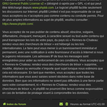
GNU General Public License v2
» (désigné ci-après par « GPL ») et qui peut
être téléchargé depuis
www.phpbb.com
. Le logiciel phpBB facilite seulement
les discussions sur Internet. phpBB Limited n’est pas responsable de ce que
nous acceptons ou n’acceptons pas comme contenu ou conduite permis. Pour
de plus amples informations au sujet de phpBB, veuillez consulter :
https://www.phpbb.com/
.
Vous acceptez de ne pas publier de contenu abusif, obscène, vulgaire,
diffamatoire, choquant, menaçant, à caractère sexuel ou tout autre contenu qui
peut transgresser les lois de votre pays, du pays où « Rennes-le-Chateau:
rendez-vous des chercheurs de trésor » est hébergé ou les lois
internationales. Le faire peut vous mener à un bannissement immédiat et
permanent, avec une notification à votre fournisseur d’accès à Internet si nous
le jugeons nécessaire. Les adresses IP de tous les messages sont
enregistrées pour aider au renforcement de ces conditions. Vous acceptez que
« Rennes-le-Chateau: rendez-vous des chercheurs de trésor » supprime,
modifie, déplace ou verrouille n’importe quel sujet lorsque nous estimons que
cela est nécessaire. En tant que membre, vous acceptez que toutes les
informations que vous avez saisies soient stockées dans notre base de
données. Bien que ces informations ne soient pas diffusées à une tierce partie
sans votre consentement, ni « Rennes-le-Chateau: rendez-vous des
chercheurs de trésor », ni phpBB ne pourront être tenus comme responsables
en cas de tentative de piratage visant à compromettre les données.
Index du forum
Heures au format
UTC+01:00