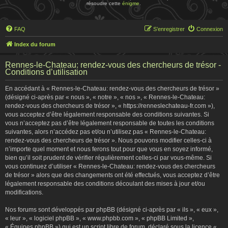
résoudre cette
énigme
.
FAQ
S’enregistrer
Connexion
Index du forum
Rennes-le-Chateau: rendez-vous des chercheurs de trésor -
Conditions d’utilisation
En accédant à « Rennes-le-Chateau: rendez-vous des chercheurs de trésor »
(désigné ci-après par « nous », « notre », « nos », « Rennes-le-Chateau:
rendez-vous des chercheurs de trésor », « https://renneslechateau-fr.com »),
vous acceptez d’être légalement responsable des conditions suivantes. Si
vous n’acceptez pas d’être légalement responsable de toutes les conditions
suivantes, alors n’accédez pas et/ou n’utilisez pas « Rennes-le-Chateau:
rendez-vous des chercheurs de trésor ». Nous pouvons modifier celles-ci à
n’importe quel moment et nous ferons tout pour que vous en soyez informé,
bien qu’il soit prudent de vérifier régulièrement celles-ci par vous-même. Si
vous continuez d’utiliser « Rennes-le-Chateau: rendez-vous des chercheurs
de trésor » alors que des changements ont été effectués, vous acceptez d’être
légalement responsable des conditions découlant des mises à jour et/ou
modifications.
Nos forums sont développés par phpBB (désigné ci-après par « ils », « eux »,
« leur », « logiciel phpBB », « www.phpbb.com », « phpBB Limited »,
« Équipes phpBB ») qui est un script libre de forum, déclaré sous la licence «