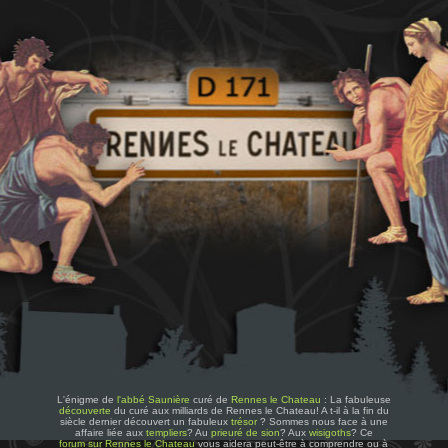
L'énigme de
l'abbé Saunière
curé de
Rennes le Chateau
: La fabuleuse
découverte
du curé aux milliards de Rennes le Chateau! A t-il à la fin du
siècle dernier découvert un fabuleux
trésor
? Sommes nous face à une
affaire liée aux
templiers
? Au
prieuré de sion
? Aux
wisigoths
? Ce
forum sur Rennes le Chateau
vous aidera peut-être à comprendre ou à