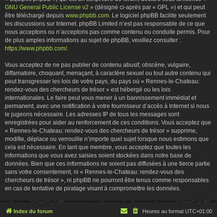
GNU General Public License v2
» (désigné ci-après par « GPL ») et qui peut
être téléchargé depuis
www.phpbb.com
. Le logiciel phpBB facilite seulement
les discussions sur Internet. phpBB Limited n’est pas responsable de ce que
nous acceptons ou n’acceptons pas comme contenu ou conduite permis. Pour
de plus amples informations au sujet de phpBB, veuillez consulter :
https://www.phpbb.com/
.
Vous acceptez de ne pas publier de contenu abusif, obscène, vulgaire,
diffamatoire, choquant, menaçant, à caractère sexuel ou tout autre contenu qui
peut transgresser les lois de votre pays, du pays où « Rennes-le-Chateau:
rendez-vous des chercheurs de trésor » est hébergé ou les lois
internationales. Le faire peut vous mener à un bannissement immédiat et
permanent, avec une notification à votre fournisseur d’accès à Internet si nous
le jugeons nécessaire. Les adresses IP de tous les messages sont
enregistrées pour aider au renforcement de ces conditions. Vous acceptez que
« Rennes-le-Chateau: rendez-vous des chercheurs de trésor » supprime,
modifie, déplace ou verrouille n’importe quel sujet lorsque nous estimons que
cela est nécessaire. En tant que membre, vous acceptez que toutes les
informations que vous avez saisies soient stockées dans notre base de
données. Bien que ces informations ne soient pas diffusées à une tierce partie
sans votre consentement, ni « Rennes-le-Chateau: rendez-vous des
chercheurs de trésor », ni phpBB ne pourront être tenus comme responsables
en cas de tentative de piratage visant à compromettre les données.
Index du forum
Heures au format
UTC+01:00