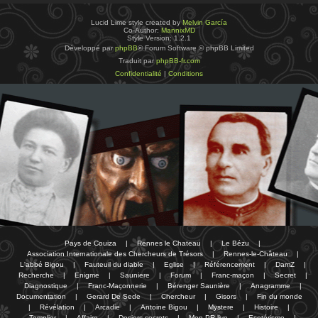
Lucid Lime style created by
Melvin García
Co-Author:
MannixMD
Style Version: 1.2.1
Développé par
phpBB
® Forum Software © phpBB Limited
Traduit par
phpBB-fr.com
Confidentialité
|
Conditions
Pays de Couiza
|
Rennes le Chateau
|
Le Bézu
|
Association Internationale des Chercheurs de Trésors
|
Rennes-le-Château
|
L'abbé Bigou
|
Fauteuil du diable
|
Eglise
|
Référencement
|
DamZ
|
Recherche
|
Enigme
|
Sauniere
|
Forum
|
Franc-maçon
|
Secret
|
Diagnostique
|
Franc-Maçonnerie
|
Bérenger Saunière
|
Anagramme
|
Documentation
|
Gerard De Sede
|
Chercheur
|
Gisors
|
Fin du monde
|
Révélation
|
Arcadie
|
Antoine Bigou
|
Mystere
|
Histoire
|
Templier
|
Affaire
|
Dosiers secrets
|
Mon PR-live
|
Esotérisme
|