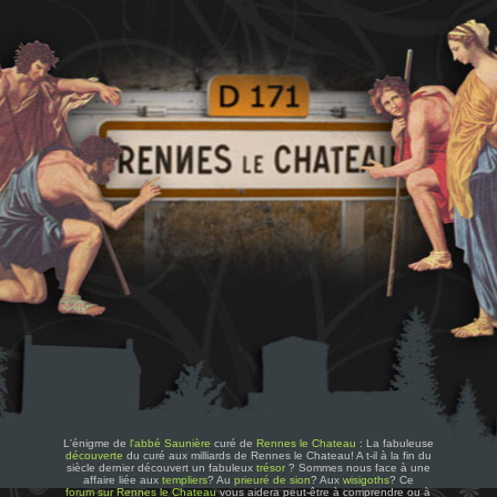
L'énigme de
l'abbé Saunière
curé de
Rennes le Chateau
: La fabuleuse
découverte
du curé aux milliards de Rennes le Chateau! A t-il à la fin du
siècle dernier découvert un fabuleux
trésor
? Sommes nous face à une
affaire liée aux
templiers
? Au
prieuré de sion
? Aux
wisigoths
? Ce
forum sur Rennes le Chateau
vous aidera peut-être à comprendre ou à