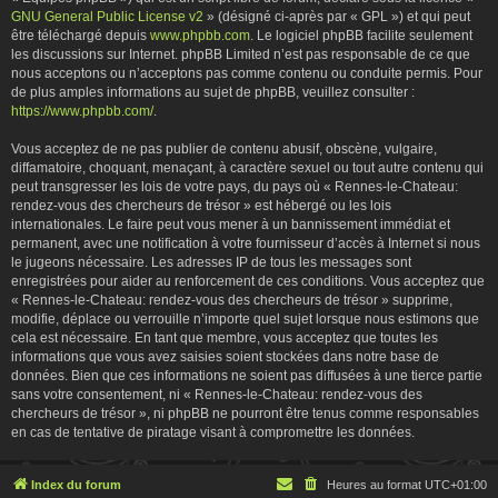
GNU General Public License v2
» (désigné ci-après par « GPL ») et qui peut
être téléchargé depuis
www.phpbb.com
. Le logiciel phpBB facilite seulement
les discussions sur Internet. phpBB Limited n’est pas responsable de ce que
nous acceptons ou n’acceptons pas comme contenu ou conduite permis. Pour
de plus amples informations au sujet de phpBB, veuillez consulter :
https://www.phpbb.com/
.
Vous acceptez de ne pas publier de contenu abusif, obscène, vulgaire,
diffamatoire, choquant, menaçant, à caractère sexuel ou tout autre contenu qui
peut transgresser les lois de votre pays, du pays où « Rennes-le-Chateau:
rendez-vous des chercheurs de trésor » est hébergé ou les lois
internationales. Le faire peut vous mener à un bannissement immédiat et
permanent, avec une notification à votre fournisseur d’accès à Internet si nous
le jugeons nécessaire. Les adresses IP de tous les messages sont
enregistrées pour aider au renforcement de ces conditions. Vous acceptez que
« Rennes-le-Chateau: rendez-vous des chercheurs de trésor » supprime,
modifie, déplace ou verrouille n’importe quel sujet lorsque nous estimons que
cela est nécessaire. En tant que membre, vous acceptez que toutes les
informations que vous avez saisies soient stockées dans notre base de
données. Bien que ces informations ne soient pas diffusées à une tierce partie
sans votre consentement, ni « Rennes-le-Chateau: rendez-vous des
chercheurs de trésor », ni phpBB ne pourront être tenus comme responsables
en cas de tentative de piratage visant à compromettre les données.
Index du forum
Heures au format
UTC+01:00