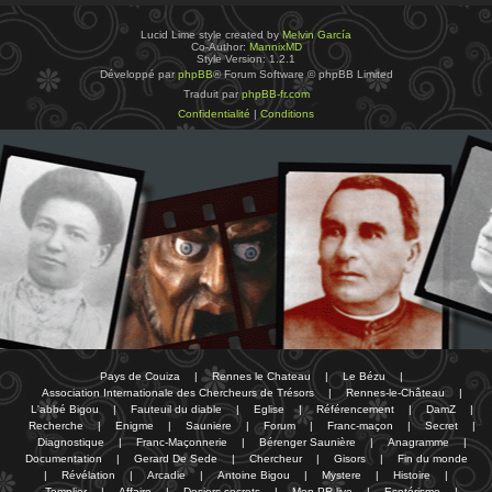
Lucid Lime style created by
Melvin García
Co-Author:
MannixMD
Style Version: 1.2.1
Développé par
phpBB
® Forum Software © phpBB Limited
Traduit par
phpBB-fr.com
Confidentialité
|
Conditions
Pays de Couiza
|
Rennes le Chateau
|
Le Bézu
|
Association Internationale des Chercheurs de Trésors
|
Rennes-le-Château
|
L'abbé Bigou
|
Fauteuil du diable
|
Eglise
|
Référencement
|
DamZ
|
Recherche
|
Enigme
|
Sauniere
|
Forum
|
Franc-maçon
|
Secret
|
Diagnostique
|
Franc-Maçonnerie
|
Bérenger Saunière
|
Anagramme
|
Documentation
|
Gerard De Sede
|
Chercheur
|
Gisors
|
Fin du monde
|
Révélation
|
Arcadie
|
Antoine Bigou
|
Mystere
|
Histoire
|
Templier
|
Affaire
|
Dosiers secrets
|
Mon PR-live
|
Esotérisme
|