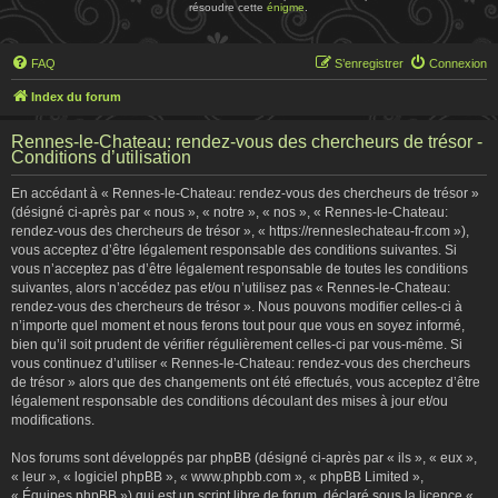
résoudre cette
énigme
.
FAQ
S’enregistrer
Connexion
Index du forum
Rennes-le-Chateau: rendez-vous des chercheurs de trésor -
Conditions d’utilisation
En accédant à « Rennes-le-Chateau: rendez-vous des chercheurs de trésor »
(désigné ci-après par « nous », « notre », « nos », « Rennes-le-Chateau:
rendez-vous des chercheurs de trésor », « https://renneslechateau-fr.com »),
vous acceptez d’être légalement responsable des conditions suivantes. Si
vous n’acceptez pas d’être légalement responsable de toutes les conditions
suivantes, alors n’accédez pas et/ou n’utilisez pas « Rennes-le-Chateau:
rendez-vous des chercheurs de trésor ». Nous pouvons modifier celles-ci à
n’importe quel moment et nous ferons tout pour que vous en soyez informé,
bien qu’il soit prudent de vérifier régulièrement celles-ci par vous-même. Si
vous continuez d’utiliser « Rennes-le-Chateau: rendez-vous des chercheurs
de trésor » alors que des changements ont été effectués, vous acceptez d’être
légalement responsable des conditions découlant des mises à jour et/ou
modifications.
Nos forums sont développés par phpBB (désigné ci-après par « ils », « eux »,
« leur », « logiciel phpBB », « www.phpbb.com », « phpBB Limited »,
« Équipes phpBB ») qui est un script libre de forum, déclaré sous la licence «