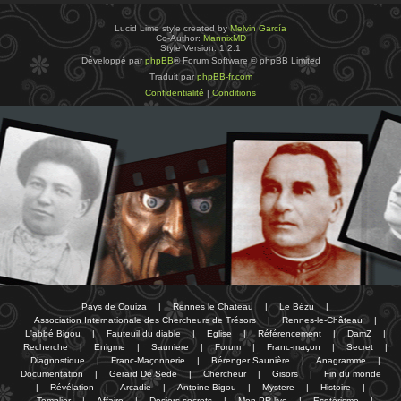
Lucid Lime style created by
Melvin García
Co-Author:
MannixMD
Style Version: 1.2.1
Développé par
phpBB
® Forum Software © phpBB Limited
Traduit par
phpBB-fr.com
Confidentialité
|
Conditions
Pays de Couiza
|
Rennes le Chateau
|
Le Bézu
|
Association Internationale des Chercheurs de Trésors
|
Rennes-le-Château
|
L'abbé Bigou
|
Fauteuil du diable
|
Eglise
|
Référencement
|
DamZ
|
Recherche
|
Enigme
|
Sauniere
|
Forum
|
Franc-maçon
|
Secret
|
Diagnostique
|
Franc-Maçonnerie
|
Bérenger Saunière
|
Anagramme
|
Documentation
|
Gerard De Sede
|
Chercheur
|
Gisors
|
Fin du monde
|
Révélation
|
Arcadie
|
Antoine Bigou
|
Mystere
|
Histoire
|
Templier
|
Affaire
|
Dosiers secrets
|
Mon PR-live
|
Esotérisme
|