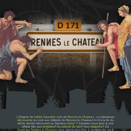
L'énigme de
l'abbé Saunière
curé de
Rennes le Chateau
: La fabuleuse
découverte
du curé aux milliards de Rennes le Chateau! A t-il à la fin du
siècle dernier découvert un fabuleux
trésor
? Sommes nous face à une
affaire liée aux
templiers
? Au
prieuré de sion
? Aux
wisigoths
? Ce
forum sur Rennes le Chateau
vous aidera peut-être à comprendre ou à