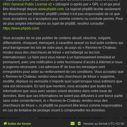
GNU General Public License v2
» (désigné ci-après par « GPL ») et qui peut
être téléchargé depuis
www.phpbb.com
. Le logiciel phpBB facilite seulement
les discussions sur Internet. phpBB Limited n’est pas responsable de ce que
nous acceptons ou n’acceptons pas comme contenu ou conduite permis. Pour
de plus amples informations au sujet de phpBB, veuillez consulter :
https://www.phpbb.com/
.
Vous acceptez de ne pas publier de contenu abusif, obscène, vulgaire,
diffamatoire, choquant, menaçant, à caractère sexuel ou tout autre contenu qui
peut transgresser les lois de votre pays, du pays où « Rennes-le-Chateau:
rendez-vous des chercheurs de trésor » est hébergé ou les lois
internationales. Le faire peut vous mener à un bannissement immédiat et
permanent, avec une notification à votre fournisseur d’accès à Internet si nous
le jugeons nécessaire. Les adresses IP de tous les messages sont
enregistrées pour aider au renforcement de ces conditions. Vous acceptez que
« Rennes-le-Chateau: rendez-vous des chercheurs de trésor » supprime,
modifie, déplace ou verrouille n’importe quel sujet lorsque nous estimons que
cela est nécessaire. En tant que membre, vous acceptez que toutes les
informations que vous avez saisies soient stockées dans notre base de
données. Bien que ces informations ne soient pas diffusées à une tierce partie
sans votre consentement, ni « Rennes-le-Chateau: rendez-vous des
chercheurs de trésor », ni phpBB ne pourront être tenus comme responsables
en cas de tentative de piratage visant à compromettre les données.
Index du forum
Heures au format
UTC+01:00