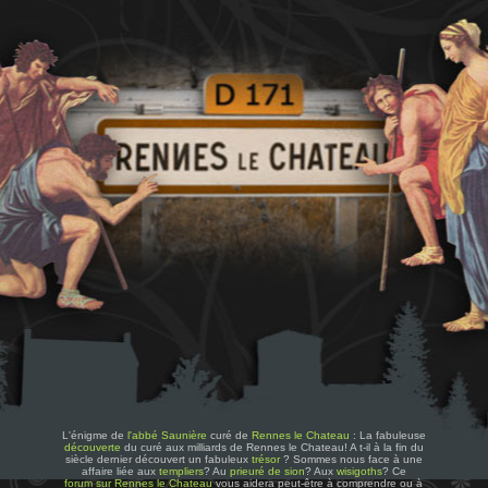
L'énigme de
l'abbé Saunière
curé de
Rennes le Chateau
: La fabuleuse
découverte
du curé aux milliards de Rennes le Chateau! A t-il à la fin du
siècle dernier découvert un fabuleux
trésor
? Sommes nous face à une
affaire liée aux
templiers
? Au
prieuré de sion
? Aux
wisigoths
? Ce
forum sur Rennes le Chateau
vous aidera peut-être à comprendre ou à