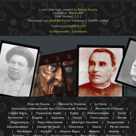
Lucid Lime style created by
Melvin García
Co-Author:
MannixMD
Style Version: 1.2.1
Développé par
phpBB
® Forum Software © phpBB Limited
Traduit par
phpBB-fr.com
Confidentialité
|
Conditions
Pays de Couiza
|
Rennes le Chateau
|
Le Bézu
|
Association Internationale des Chercheurs de Trésors
|
Rennes-le-Château
|
L'abbé Bigou
|
Fauteuil du diable
|
Eglise
|
Référencement
|
DamZ
|
Recherche
|
Enigme
|
Sauniere
|
Forum
|
Franc-maçon
|
Secret
|
Diagnostique
|
Franc-Maçonnerie
|
Bérenger Saunière
|
Anagramme
|
Documentation
|
Gerard De Sede
|
Chercheur
|
Gisors
|
Fin du monde
|
Révélation
|
Arcadie
|
Antoine Bigou
|
Mystere
|
Histoire
|
Templier
|
Affaire
|
Dosiers secrets
|
Mon PR-live
|
Esotérisme
|