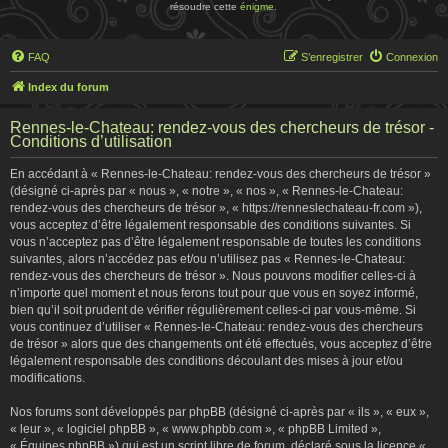
résoudre cette
énigme
.
FAQ
S’enregistrer
Connexion
Index du forum
Rennes-le-Chateau: rendez-vous des chercheurs de trésor -
Conditions d’utilisation
En accédant à « Rennes-le-Chateau: rendez-vous des chercheurs de trésor »
(désigné ci-après par « nous », « notre », « nos », « Rennes-le-Chateau:
rendez-vous des chercheurs de trésor », « https://renneslechateau-fr.com »),
vous acceptez d’être légalement responsable des conditions suivantes. Si
vous n’acceptez pas d’être légalement responsable de toutes les conditions
suivantes, alors n’accédez pas et/ou n’utilisez pas « Rennes-le-Chateau:
rendez-vous des chercheurs de trésor ». Nous pouvons modifier celles-ci à
n’importe quel moment et nous ferons tout pour que vous en soyez informé,
bien qu’il soit prudent de vérifier régulièrement celles-ci par vous-même. Si
vous continuez d’utiliser « Rennes-le-Chateau: rendez-vous des chercheurs
de trésor » alors que des changements ont été effectués, vous acceptez d’être
légalement responsable des conditions découlant des mises à jour et/ou
modifications.
Nos forums sont développés par phpBB (désigné ci-après par « ils », « eux »,
« leur », « logiciel phpBB », « www.phpbb.com », « phpBB Limited »,
« Équipes phpBB ») qui est un script libre de forum, déclaré sous la licence «