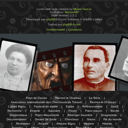
Lucid Lime style created by
Melvin García
Co-Author:
MannixMD
Style Version: 1.2.1
Développé par
phpBB
® Forum Software © phpBB Limited
Traduit par
phpBB-fr.com
Confidentialité
|
Conditions
Pays de Couiza
|
Rennes le Chateau
|
Le Bézu
|
Association Internationale des Chercheurs de Trésors
|
Rennes-le-Château
|
L'abbé Bigou
|
Fauteuil du diable
|
Eglise
|
Référencement
|
DamZ
|
Recherche
|
Enigme
|
Sauniere
|
Forum
|
Franc-maçon
|
Secret
|
Diagnostique
|
Franc-Maçonnerie
|
Bérenger Saunière
|
Anagramme
|
Documentation
|
Gerard De Sede
|
Chercheur
|
Gisors
|
Fin du monde
|
Révélation
|
Arcadie
|
Antoine Bigou
|
Mystere
|
Histoire
|
Templier
|
Affaire
|
Dosiers secrets
|
Mon PR-live
|
Esotérisme
|