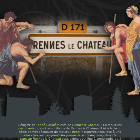
L'énigme de
l'abbé Saunière
curé de
Rennes le Chateau
: La fabuleuse
découverte
du curé aux milliards de Rennes le Chateau! A t-il à la fin du
siècle dernier découvert un fabuleux
trésor
? Sommes nous face à une
affaire liée aux
templiers
? Au
prieuré de sion
? Aux
wisigoths
? Ce
forum sur Rennes le Chateau
vous aidera peut-être à comprendre ou à