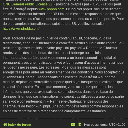
GNU General Public License v2
» (désigné ci-après par « GPL ») et qui peut
être téléchargé depuis
www.phpbb.com
. Le logiciel phpBB facilite seulement
les discussions sur Internet. phpBB Limited n’est pas responsable de ce que
nous acceptons ou n’acceptons pas comme contenu ou conduite permis. Pour
de plus amples informations au sujet de phpBB, veuillez consulter :
https://www.phpbb.com/
.
Vous acceptez de ne pas publier de contenu abusif, obscène, vulgaire,
diffamatoire, choquant, menaçant, à caractère sexuel ou tout autre contenu qui
peut transgresser les lois de votre pays, du pays où « Rennes-le-Chateau:
rendez-vous des chercheurs de trésor » est hébergé ou les lois
internationales. Le faire peut vous mener à un bannissement immédiat et
permanent, avec une notification à votre fournisseur d’accès à Internet si nous
le jugeons nécessaire. Les adresses IP de tous les messages sont
enregistrées pour aider au renforcement de ces conditions. Vous acceptez que
« Rennes-le-Chateau: rendez-vous des chercheurs de trésor » supprime,
modifie, déplace ou verrouille n’importe quel sujet lorsque nous estimons que
cela est nécessaire. En tant que membre, vous acceptez que toutes les
informations que vous avez saisies soient stockées dans notre base de
données. Bien que ces informations ne soient pas diffusées à une tierce partie
sans votre consentement, ni « Rennes-le-Chateau: rendez-vous des
chercheurs de trésor », ni phpBB ne pourront être tenus comme responsables
en cas de tentative de piratage visant à compromettre les données.
Index du forum
Heures au format
UTC+01:00