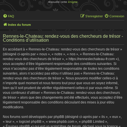
résoudre cette
énigme
.
FAQ
S’enregistrer
Connexion
Index du forum
Rennes-le-Chateau: rendez-vous des chercheurs de trésor -
Conditions d’utilisation
En accédant à « Rennes-le-Chateau: rendez-vous des chercheurs de trésor »
(désigné ci-après par « nous », « notre », « nos », « Rennes-le-Chateau:
rendez-vous des chercheurs de trésor », « https://renneslechateau-fr.com »),
vous acceptez d’être légalement responsable des conditions suivantes. Si
vous n’acceptez pas d’être légalement responsable de toutes les conditions
suivantes, alors n’accédez pas et/ou n’utilisez pas « Rennes-le-Chateau:
rendez-vous des chercheurs de trésor ». Nous pouvons modifier celles-ci à
n’importe quel moment et nous ferons tout pour que vous en soyez informé,
bien qu’il soit prudent de vérifier régulièrement celles-ci par vous-même. Si
vous continuez d’utiliser « Rennes-le-Chateau: rendez-vous des chercheurs
de trésor » alors que des changements ont été effectués, vous acceptez d’être
légalement responsable des conditions découlant des mises à jour et/ou
modifications.
Nos forums sont développés par phpBB (désigné ci-après par « ils », « eux »,
« leur », « logiciel phpBB », « www.phpbb.com », « phpBB Limited »,
« Équipes phpBB ») qui est un script libre de forum, déclaré sous la licence «