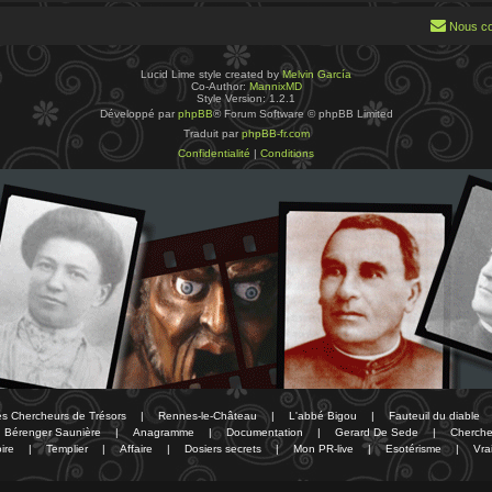
Nous co
Lucid Lime style created by
Melvin García
Co-Author:
MannixMD
Style Version: 1.2.1
Développé par
phpBB
® Forum Software © phpBB Limited
Traduit par
phpBB-fr.com
Confidentialité
|
Conditions
des Chercheurs de Trésors
|
Rennes-le-Château
|
L'abbé Bigou
|
Fauteuil du diable
Bérenger Saunière
|
Anagramme
|
Documentation
|
Gerard De Sede
|
Cherche
ire
|
Templier
|
Affaire
|
Dosiers secrets
|
Mon PR-live
|
Esotérisme
|
Vra