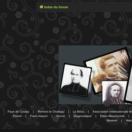
Index du forum
Pays de Couiza
|
Rennes le Chateau
|
Le Bézu
|
Association Internationale 
Forum
|
Franc-maçon
|
Secret
|
Diagnostique
|
Franc-Maçonnerie
|
Mystere
|
Histo