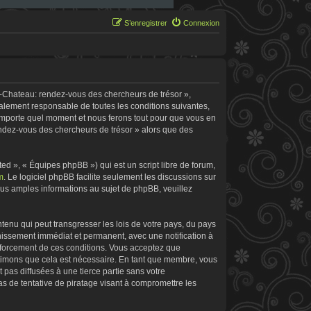
S’enregistrer
Connexion
e-Chateau: rendez-vous des chercheurs de trésor »,
galement responsable de toutes les conditions suivantes,
’importe quel moment et nous ferons tout pour que vous en
rendez-vous des chercheurs de trésor » alors que des
d », « Équipes phpBB ») qui est un script libre de forum,
m
. Le logiciel phpBB facilite seulement les discussions sur
s amples informations au sujet de phpBB, veuillez
tenu qui peut transgresser les lois de votre pays, du pays
nissement immédiat et permanent, avec une notification à
enforcement de ces conditions. Vous acceptez que
stimons que cela est nécessaire. En tant que membre, vous
pas diffusées à une tierce partie sans votre
 de tentative de piratage visant à compromettre les