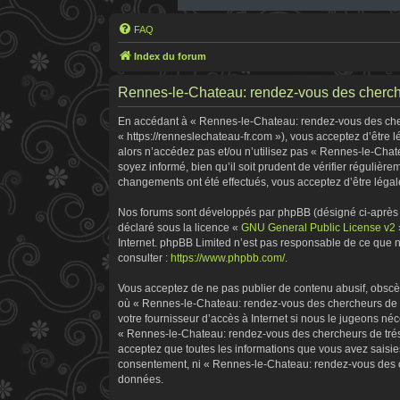
FAQ
Index du forum
Rennes-le-Chateau: rendez-vous des chercheu
En accédant à « Rennes-le-Chateau: rendez-vous des cherc
« https://renneslechateau-fr.com »), vous acceptez d’être
alors n’accédez pas et/ou n’utilisez pas « Rennes-le-Chat
soyez informé, bien qu’il soit prudent de vérifier réguliè
changements ont été effectués, vous acceptez d’être légal
Nos forums sont développés par phpBB (désigné ci-après pa
déclaré sous la licence «
GNU General Public License v2
Internet. phpBB Limited n’est pas responsable de ce que
consulter :
https://www.phpbb.com/
.
Vous acceptez de ne pas publier de contenu abusif, obscène
où « Rennes-le-Chateau: rendez-vous des chercheurs de tr
votre fournisseur d’accès à Internet si nous le jugeons n
« Rennes-le-Chateau: rendez-vous des chercheurs de tréso
acceptez que toutes les informations que vous avez saisie
consentement, ni « Rennes-le-Chateau: rendez-vous des ch
données.