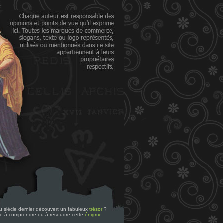
 du siècle dernier découvert un fabuleux
trésor
?
re à comprendre ou à résoudre cette
énigme
.