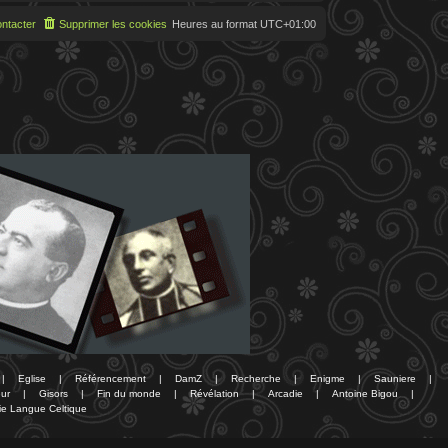
ntacter
Supprimer les cookies
Heures au format
UTC+01:00
|
Eglise
|
Référencement
|
DamZ
|
Recherche
|
Enigme
|
Sauniere
|
ur
|
Gisors
|
Fin du monde
|
Révélation
|
Arcadie
|
Antoine Bigou
|
ie Langue Celtique