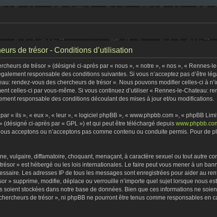
rs de trésor - Conditions d’utilisation
heurs de trésor » (désigné ci-après par « nous », « notre », « nos », « Rennes-l
 légalement responsable des conditions suivantes. Si vous n’acceptez pas d’être lé
eau: rendez-vous des chercheurs de trésor ». Nous pouvons modifier celles-ci à n
rement celles-ci par vous-même. Si vous continuez d’utiliser « Rennes-le-Chateau: 
ement responsable des conditions découlant des mises à jour et/ou modifications.
r « ils », « eux », « leur », « logiciel phpBB », « www.phpbb.com », « phpBB Limite
» (désigné ci-après par « GPL ») et qui peut être téléchargé depuis
www.phpbb.co
 nous acceptons ou n’acceptons pas comme contenu ou conduite permis. Pour de plu
, vulgaire, diffamatoire, choquant, menaçant, à caractère sexuel ou tout autre con
ésor » est hébergé ou les lois internationales. Le faire peut vous mener à un ban
écessaire. Les adresses IP de tous les messages sont enregistrées pour aider au r
r » supprime, modifie, déplace ou verrouille n’importe quel sujet lorsque nous e
s soient stockées dans notre base de données. Bien que ces informations ne soient 
ercheurs de trésor », ni phpBB ne pourront être tenus comme responsables en cas