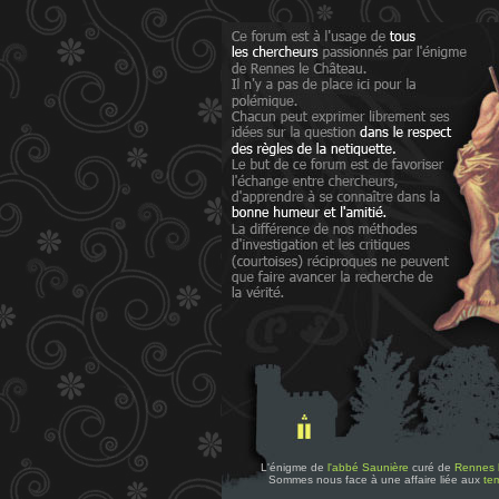
L'énigme de
l'abbé Saunière
curé de
Rennes 
Sommes nous face à une affaire liée aux
tem