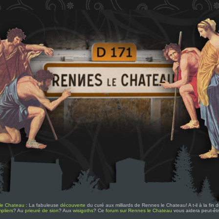
le Chateau
: La fabuleuse
découverte
du curé aux milliards de Rennes le Chateau! A t-il à la fin
pliers
? Au
prieuré de sion
? Aux
wisigoths
? Ce
forum sur Rennes le Chateau
vous aidera peut-êt