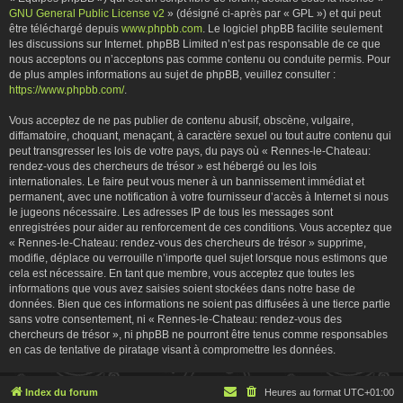
GNU General Public License v2
» (désigné ci-après par « GPL ») et qui peut
être téléchargé depuis
www.phpbb.com
. Le logiciel phpBB facilite seulement
les discussions sur Internet. phpBB Limited n’est pas responsable de ce que
nous acceptons ou n’acceptons pas comme contenu ou conduite permis. Pour
de plus amples informations au sujet de phpBB, veuillez consulter :
https://www.phpbb.com/
.
Vous acceptez de ne pas publier de contenu abusif, obscène, vulgaire,
diffamatoire, choquant, menaçant, à caractère sexuel ou tout autre contenu qui
peut transgresser les lois de votre pays, du pays où « Rennes-le-Chateau:
rendez-vous des chercheurs de trésor » est hébergé ou les lois
internationales. Le faire peut vous mener à un bannissement immédiat et
permanent, avec une notification à votre fournisseur d’accès à Internet si nous
le jugeons nécessaire. Les adresses IP de tous les messages sont
enregistrées pour aider au renforcement de ces conditions. Vous acceptez que
« Rennes-le-Chateau: rendez-vous des chercheurs de trésor » supprime,
modifie, déplace ou verrouille n’importe quel sujet lorsque nous estimons que
cela est nécessaire. En tant que membre, vous acceptez que toutes les
informations que vous avez saisies soient stockées dans notre base de
données. Bien que ces informations ne soient pas diffusées à une tierce partie
sans votre consentement, ni « Rennes-le-Chateau: rendez-vous des
chercheurs de trésor », ni phpBB ne pourront être tenus comme responsables
en cas de tentative de piratage visant à compromettre les données.
Index du forum
Heures au format
UTC+01:00