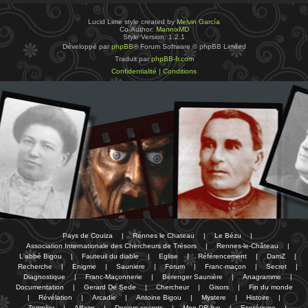
Lucid Lime style created by
Melvin García
Co-Author:
MannixMD
Style Version: 1.2.1
Développé par
phpBB
® Forum Software © phpBB Limited
Traduit par
phpBB-fr.com
Confidentialité
|
Conditions
Pays de Couiza
|
Rennes le Chateau
|
Le Bézu
|
Association Internationale des Chercheurs de Trésors
|
Rennes-le-Château
|
L'abbé Bigou
|
Fauteuil du diable
|
Eglise
|
Référencement
|
DamZ
|
Recherche
|
Enigme
|
Sauniere
|
Forum
|
Franc-maçon
|
Secret
|
Diagnostique
|
Franc-Maçonnerie
|
Bérenger Saunière
|
Anagramme
|
Documentation
|
Gerard De Sede
|
Chercheur
|
Gisors
|
Fin du monde
|
Révélation
|
Arcadie
|
Antoine Bigou
|
Mystere
|
Histoire
|
Templier
|
Affaire
|
Dosiers secrets
|
Mon PR-live
|
Esotérisme
|