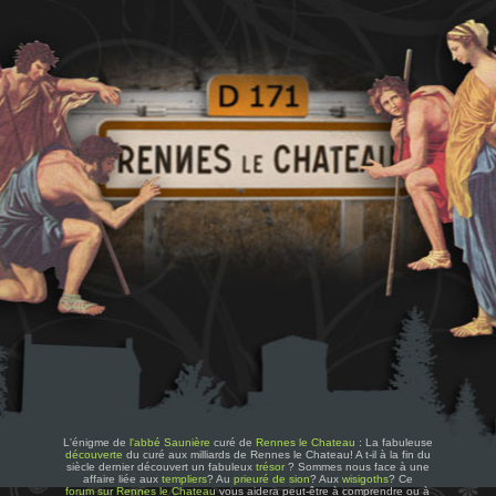
L'énigme de
l'abbé Saunière
curé de
Rennes le Chateau
: La fabuleuse
découverte
du curé aux milliards de Rennes le Chateau! A t-il à la fin du
siècle dernier découvert un fabuleux
trésor
? Sommes nous face à une
affaire liée aux
templiers
? Au
prieuré de sion
? Aux
wisigoths
? Ce
forum sur Rennes le Chateau
vous aidera peut-être à comprendre ou à