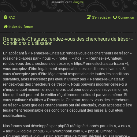
résoudre cette
énigme
.
FAQ
S’enregistrer
Connexion
Index du forum
Rennes-le-Chateau: rendez-vous des chercheurs de trésor -
Conditions d’utilisation
En accédant à « Rennes-le-Chateau: rendez-vous des chercheurs de trésor »
(désigné ci-après par « nous », « notre », « nos », « Rennes-le-Chateau:
rendez-vous des chercheurs de trésor », « https://renneslechateau-fr.com »),
vous acceptez d’être légalement responsable des conditions suivantes. Si
vous n’acceptez pas d’être légalement responsable de toutes les conditions
suivantes, alors n’accédez pas et/ou n’utilisez pas « Rennes-le-Chateau:
rendez-vous des chercheurs de trésor ». Nous pouvons modifier celles-ci à
n’importe quel moment et nous ferons tout pour que vous en soyez informé,
bien qu’il soit prudent de vérifier régulièrement celles-ci par vous-même. Si
vous continuez d’utiliser « Rennes-le-Chateau: rendez-vous des chercheurs
de trésor » alors que des changements ont été effectués, vous acceptez d’être
légalement responsable des conditions découlant des mises à jour et/ou
modifications.
Nos forums sont développés par phpBB (désigné ci-après par « ils », « eux »,
« leur », « logiciel phpBB », « www.phpbb.com », « phpBB Limited »,
« Équipes phpBB ») qui est un script libre de forum, déclaré sous la licence «