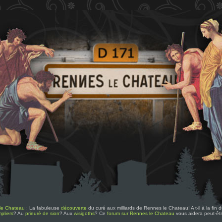
le Chateau
: La fabuleuse
découverte
du curé aux milliards de Rennes le Chateau! A t-il à la fin
pliers
? Au
prieuré de sion
? Aux
wisigoths
? Ce
forum sur Rennes le Chateau
vous aidera peut-êt