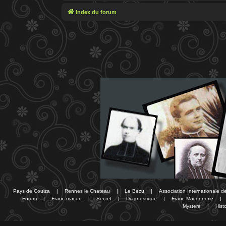
Index du forum
Pays de Couiza
|
Rennes le Chateau
|
Le Bézu
|
Association Internationale 
Forum
|
Franc-maçon
|
Secret
|
Diagnostique
|
Franc-Maçonnerie
|
Mystere
|
Histo