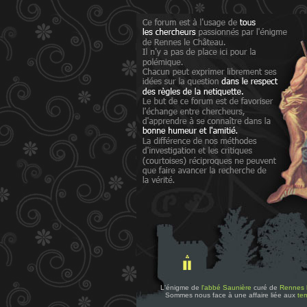
L'énigme de
l'abbé Saunière
curé de
Rennes 
Sommes nous face à une affaire liée aux
tem