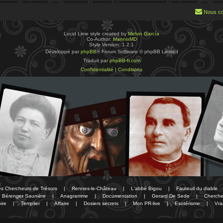
Nous co
Lucid Lime style created by
Melvin García
Co-Author:
MannixMD
Style Version: 1.2.1
Développé par
phpBB
® Forum Software © phpBB Limited
Traduit par
phpBB-fr.com
Confidentialité
|
Conditions
des Chercheurs de Trésors
|
Rennes-le-Château
|
L'abbé Bigou
|
Fauteuil du diable
Bérenger Saunière
|
Anagramme
|
Documentation
|
Gerard De Sede
|
Cherche
ire
|
Templier
|
Affaire
|
Dosiers secrets
|
Mon PR-live
|
Esotérisme
|
Vra