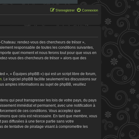
S’enregistrer
Connexion
e-Chateau: rendez-vous des chercheurs de trésor »,
galement responsable de toutes les conditions suivantes,
’importe quel moment et nous ferons tout pour que vous en
rendez-vous des chercheurs de trésor » alors que des
d », « Équipes phpBB ») qui est un script libre de forum,
m
. Le logiciel phpBB facilite seulement les discussions sur
s amples informations au sujet de phpBB, veuillez
tenu qui peut transgresser les lois de votre pays, du pays
nissement immédiat et permanent, avec une notification à
enforcement de ces conditions. Vous acceptez que
stimons que cela est nécessaire. En tant que membre, vous
pas diffusées à une tierce partie sans votre
 de tentative de piratage visant à compromettre les