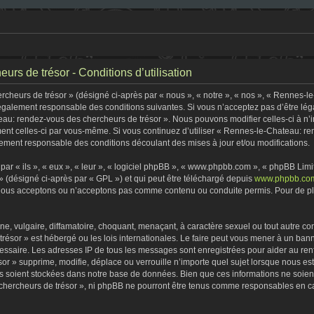
rs de trésor - Conditions d’utilisation
heurs de trésor » (désigné ci-après par « nous », « notre », « nos », « Rennes-l
 légalement responsable des conditions suivantes. Si vous n’acceptez pas d’être lé
eau: rendez-vous des chercheurs de trésor ». Nous pouvons modifier celles-ci à n
rement celles-ci par vous-même. Si vous continuez d’utiliser « Rennes-le-Chateau: 
ement responsable des conditions découlant des mises à jour et/ou modifications.
r « ils », « eux », « leur », « logiciel phpBB », « www.phpbb.com », « phpBB Limite
» (désigné ci-après par « GPL ») et qui peut être téléchargé depuis
www.phpbb.co
 nous acceptons ou n’acceptons pas comme contenu ou conduite permis. Pour de plu
, vulgaire, diffamatoire, choquant, menaçant, à caractère sexuel ou tout autre con
ésor » est hébergé ou les lois internationales. Le faire peut vous mener à un ban
écessaire. Les adresses IP de tous les messages sont enregistrées pour aider au r
r » supprime, modifie, déplace ou verrouille n’importe quel sujet lorsque nous e
s soient stockées dans notre base de données. Bien que ces informations ne soient 
ercheurs de trésor », ni phpBB ne pourront être tenus comme responsables en cas