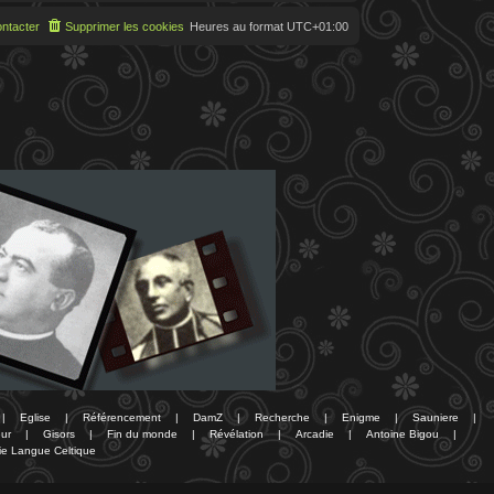
ntacter
Supprimer les cookies
Heures au format
UTC+01:00
|
Eglise
|
Référencement
|
DamZ
|
Recherche
|
Enigme
|
Sauniere
|
ur
|
Gisors
|
Fin du monde
|
Révélation
|
Arcadie
|
Antoine Bigou
|
ie Langue Celtique