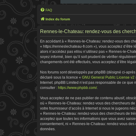
FAQ
Index du forum
Rennes-le-Chateau: rendez-vous des chercheu
En accédant à « Rennes-le-Chateau: rendez-vous des cherc
« https://renneslechateau-fr.com »), vous acceptez d’être
alors n’accédez pas et/ou n’utilisez pas « Rennes-le-Chat
soyez informé, bien qu’il soit prudent de vérifier réguliè
changements ont été effectués, vous acceptez d’être légal
Nos forums sont développés par phpBB (désigné ci-après pa
déclaré sous la licence «
GNU General Public License v2
Internet. phpBB Limited n’est pas responsable de ce que
consulter :
https://www.phpbb.com/
.
Vous acceptez de ne pas publier de contenu abusif, obscène
où « Rennes-le-Chateau: rendez-vous des chercheurs de tr
votre fournisseur d’accès à Internet si nous le jugeons n
« Rennes-le-Chateau: rendez-vous des chercheurs de tréso
acceptez que toutes les informations que vous avez saisie
consentement, ni « Rennes-le-Chateau: rendez-vous des ch
données.