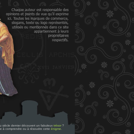
 du siècle dernier découvert un fabuleux
trésor
?
re à comprendre ou à résoudre cette
énigme
.