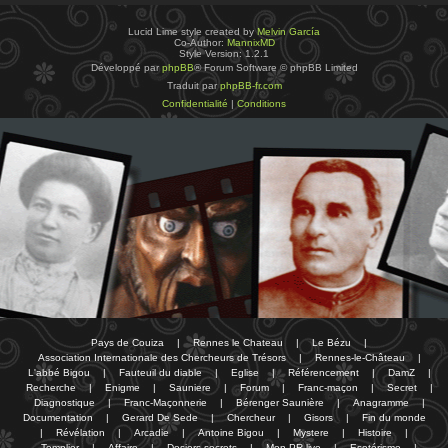
Lucid Lime style created by
Melvin García
Co-Author:
MannixMD
Style Version: 1.2.1
Développé par
phpBB
® Forum Software © phpBB Limited
Traduit par
phpBB-fr.com
Confidentialité
|
Conditions
Pays de Couiza
|
Rennes le Chateau
|
Le Bézu
|
Association Internationale des Chercheurs de Trésors
|
Rennes-le-Château
|
L'abbé Bigou
|
Fauteuil du diable
|
Eglise
|
Référencement
|
DamZ
|
Recherche
|
Enigme
|
Sauniere
|
Forum
|
Franc-maçon
|
Secret
|
Diagnostique
|
Franc-Maçonnerie
|
Bérenger Saunière
|
Anagramme
|
Documentation
|
Gerard De Sede
|
Chercheur
|
Gisors
|
Fin du monde
|
Révélation
|
Arcadie
|
Antoine Bigou
|
Mystere
|
Histoire
|
Templier
|
Affaire
|
Dosiers secrets
|
Mon PR-live
|
Esotérisme
|