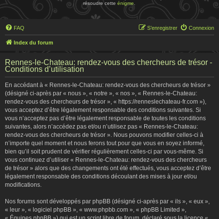
résoudre cette
énigme
.
FAQ
S’enregistrer
Connexion
Index du forum
Rennes-le-Chateau: rendez-vous des chercheurs de trésor -
Conditions d’utilisation
En accédant à « Rennes-le-Chateau: rendez-vous des chercheurs de trésor »
(désigné ci-après par « nous », « notre », « nos », « Rennes-le-Chateau:
rendez-vous des chercheurs de trésor », « https://renneslechateau-fr.com »),
vous acceptez d’être légalement responsable des conditions suivantes. Si
vous n’acceptez pas d’être légalement responsable de toutes les conditions
suivantes, alors n’accédez pas et/ou n’utilisez pas « Rennes-le-Chateau:
rendez-vous des chercheurs de trésor ». Nous pouvons modifier celles-ci à
n’importe quel moment et nous ferons tout pour que vous en soyez informé,
bien qu’il soit prudent de vérifier régulièrement celles-ci par vous-même. Si
vous continuez d’utiliser « Rennes-le-Chateau: rendez-vous des chercheurs
de trésor » alors que des changements ont été effectués, vous acceptez d’être
légalement responsable des conditions découlant des mises à jour et/ou
modifications.
Nos forums sont développés par phpBB (désigné ci-après par « ils », « eux »,
« leur », « logiciel phpBB », « www.phpbb.com », « phpBB Limited »,
« Équipes phpBB ») qui est un script libre de forum, déclaré sous la licence «