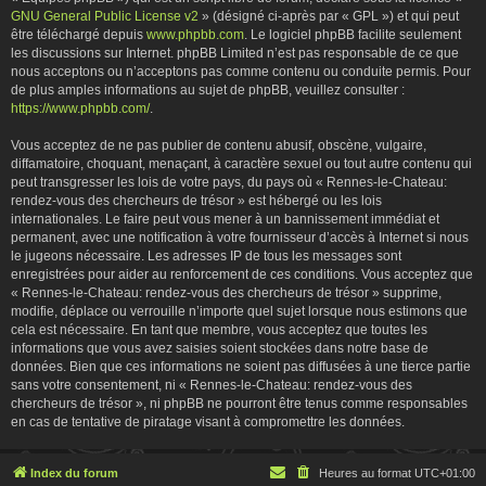
GNU General Public License v2
» (désigné ci-après par « GPL ») et qui peut
être téléchargé depuis
www.phpbb.com
. Le logiciel phpBB facilite seulement
les discussions sur Internet. phpBB Limited n’est pas responsable de ce que
nous acceptons ou n’acceptons pas comme contenu ou conduite permis. Pour
de plus amples informations au sujet de phpBB, veuillez consulter :
https://www.phpbb.com/
.
Vous acceptez de ne pas publier de contenu abusif, obscène, vulgaire,
diffamatoire, choquant, menaçant, à caractère sexuel ou tout autre contenu qui
peut transgresser les lois de votre pays, du pays où « Rennes-le-Chateau:
rendez-vous des chercheurs de trésor » est hébergé ou les lois
internationales. Le faire peut vous mener à un bannissement immédiat et
permanent, avec une notification à votre fournisseur d’accès à Internet si nous
le jugeons nécessaire. Les adresses IP de tous les messages sont
enregistrées pour aider au renforcement de ces conditions. Vous acceptez que
« Rennes-le-Chateau: rendez-vous des chercheurs de trésor » supprime,
modifie, déplace ou verrouille n’importe quel sujet lorsque nous estimons que
cela est nécessaire. En tant que membre, vous acceptez que toutes les
informations que vous avez saisies soient stockées dans notre base de
données. Bien que ces informations ne soient pas diffusées à une tierce partie
sans votre consentement, ni « Rennes-le-Chateau: rendez-vous des
chercheurs de trésor », ni phpBB ne pourront être tenus comme responsables
en cas de tentative de piratage visant à compromettre les données.
Index du forum
Heures au format
UTC+01:00