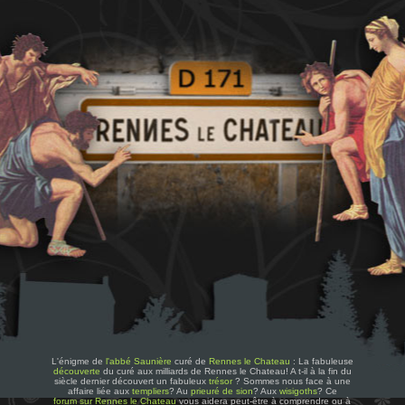
L'énigme de
l'abbé Saunière
curé de
Rennes le Chateau
: La fabuleuse
découverte
du curé aux milliards de Rennes le Chateau! A t-il à la fin du
siècle dernier découvert un fabuleux
trésor
? Sommes nous face à une
affaire liée aux
templiers
? Au
prieuré de sion
? Aux
wisigoths
? Ce
forum sur Rennes le Chateau
vous aidera peut-être à comprendre ou à