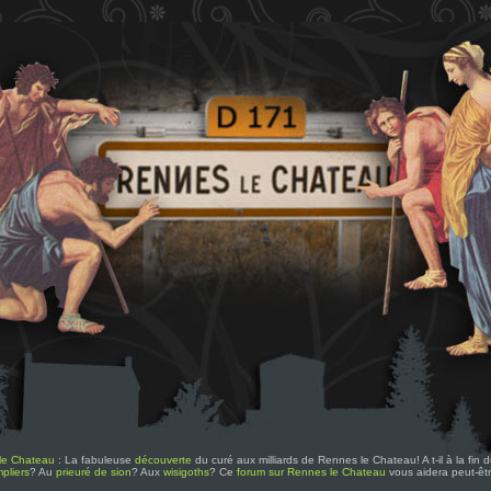
le Chateau
: La fabuleuse
découverte
du curé aux milliards de Rennes le Chateau! A t-il à la fin
pliers
? Au
prieuré de sion
? Aux
wisigoths
? Ce
forum sur Rennes le Chateau
vous aidera peut-êt