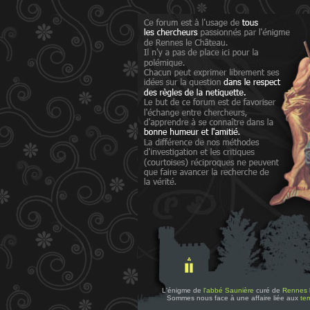
L'énigme de
l'abbé Saunière
curé de
Rennes 
Sommes nous face à une affaire liée aux
tem