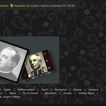
ntacter
Supprimer les cookies
Heures au format
UTC+01:00
|
Eglise
|
Référencement
|
DamZ
|
Recherche
|
Enigme
|
Sauniere
|
ur
|
Gisors
|
Fin du monde
|
Révélation
|
Arcadie
|
Antoine Bigou
|
ie Langue Celtique