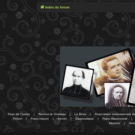
Index du forum
Pays de Couiza
|
Rennes le Chateau
|
Le Bézu
|
Association Internationale 
Forum
|
Franc-maçon
|
Secret
|
Diagnostique
|
Franc-Maçonnerie
|
Mystere
|
Histo