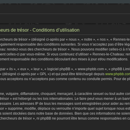
rs de trésor - Conditions d’utilisation
heurs de trésor » (désigné ci-après par « nous », « notre », « nos », « Rennes-l
 légalement responsable des conditions suivantes. Si vous n’acceptez pas d’être lé
eau: rendez-vous des chercheurs de trésor ». Nous pouvons modifier celles-ci à n
rement celles-ci par vous-même. Si vous continuez d’utiliser « Rennes-le-Chateau: 
ement responsable des conditions découlant des mises à jour et/ou modifications.
r « ils », « eux », « leur », « logiciel phpBB », « www.phpbb.com », « phpBB Limite
» (désigné ci-après par « GPL ») et qui peut être téléchargé depuis
www.phpbb.co
 nous acceptons ou n’acceptons pas comme contenu ou conduite permis. Pour de plu
, vulgaire, diffamatoire, choquant, menaçant, à caractère sexuel ou tout autre con
ésor » est hébergé ou les lois internationales. Le faire peut vous mener à un ban
écessaire. Les adresses IP de tous les messages sont enregistrées pour aider au r
r » supprime, modifie, déplace ou verrouille n’importe quel sujet lorsque nous e
s soient stockées dans notre base de données. Bien que ces informations ne soient 
ercheurs de trésor », ni phpBB ne pourront être tenus comme responsables en cas