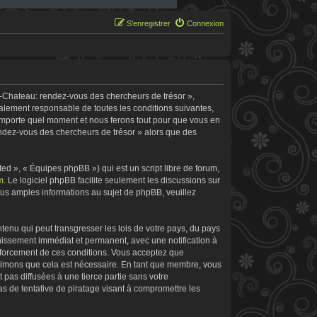
S’enregistrer
Connexion
e-Chateau: rendez-vous des chercheurs de trésor »,
galement responsable de toutes les conditions suivantes,
’importe quel moment et nous ferons tout pour que vous en
rendez-vous des chercheurs de trésor » alors que des
d », « Équipes phpBB ») qui est un script libre de forum,
m
. Le logiciel phpBB facilite seulement les discussions sur
s amples informations au sujet de phpBB, veuillez
tenu qui peut transgresser les lois de votre pays, du pays
nissement immédiat et permanent, avec une notification à
enforcement de ces conditions. Vous acceptez que
stimons que cela est nécessaire. En tant que membre, vous
pas diffusées à une tierce partie sans votre
 de tentative de piratage visant à compromettre les