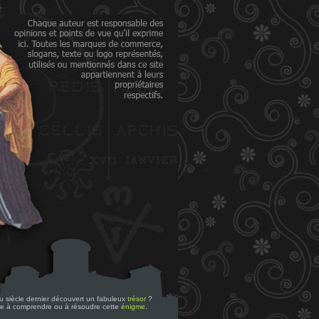
 du siècle dernier découvert un fabuleux
trésor
?
re à comprendre ou à résoudre cette
énigme
.