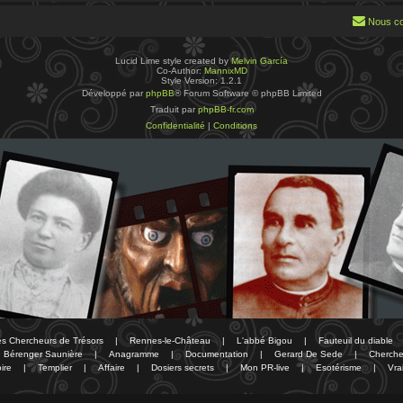
Nous co
Lucid Lime style created by
Melvin García
Co-Author:
MannixMD
Style Version: 1.2.1
Développé par
phpBB
® Forum Software © phpBB Limited
Traduit par
phpBB-fr.com
Confidentialité
|
Conditions
des Chercheurs de Trésors
|
Rennes-le-Château
|
L'abbé Bigou
|
Fauteuil du diable
Bérenger Saunière
|
Anagramme
|
Documentation
|
Gerard De Sede
|
Cherche
ire
|
Templier
|
Affaire
|
Dosiers secrets
|
Mon PR-live
|
Esotérisme
|
Vra