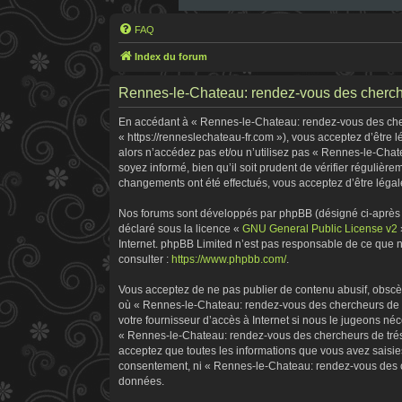
FAQ
Index du forum
Rennes-le-Chateau: rendez-vous des chercheu
En accédant à « Rennes-le-Chateau: rendez-vous des cherc
« https://renneslechateau-fr.com »), vous acceptez d’être
alors n’accédez pas et/ou n’utilisez pas « Rennes-le-Chat
soyez informé, bien qu’il soit prudent de vérifier réguliè
changements ont été effectués, vous acceptez d’être légal
Nos forums sont développés par phpBB (désigné ci-après pa
déclaré sous la licence «
GNU General Public License v2
Internet. phpBB Limited n’est pas responsable de ce que
consulter :
https://www.phpbb.com/
.
Vous acceptez de ne pas publier de contenu abusif, obscène
où « Rennes-le-Chateau: rendez-vous des chercheurs de tr
votre fournisseur d’accès à Internet si nous le jugeons n
« Rennes-le-Chateau: rendez-vous des chercheurs de tréso
acceptez que toutes les informations que vous avez saisie
consentement, ni « Rennes-le-Chateau: rendez-vous des ch
données.