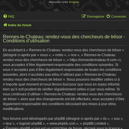
résoudre cette
énigme
.
FAQ
S’enregistrer
Connexion
Index du forum
Rennes-le-Chateau: rendez-vous des chercheurs de trésor -
Conditions d’utilisation
En accédant à « Rennes-le-Chateau: rendez-vous des chercheurs de trésor »
(désigné ci-après par « nous », « notre », « nos », « Rennes-le-Chateau:
rendez-vous des chercheurs de trésor », « https://renneslechateau-fr.com »),
vous acceptez d’être légalement responsable des conditions suivantes. Si
vous n’acceptez pas d’être légalement responsable de toutes les conditions
suivantes, alors n’accédez pas et/ou n’utilisez pas « Rennes-le-Chateau:
rendez-vous des chercheurs de trésor ». Nous pouvons modifier celles-ci à
n’importe quel moment et nous ferons tout pour que vous en soyez informé,
bien qu’il soit prudent de vérifier régulièrement celles-ci par vous-même. Si
vous continuez d’utiliser « Rennes-le-Chateau: rendez-vous des chercheurs
de trésor » alors que des changements ont été effectués, vous acceptez d’être
légalement responsable des conditions découlant des mises à jour et/ou
modifications.
Nos forums sont développés par phpBB (désigné ci-après par « ils », « eux »,
« leur », « logiciel phpBB », « www.phpbb.com », « phpBB Limited »,
« Équipes phpBB ») qui est un script libre de forum, déclaré sous la licence «