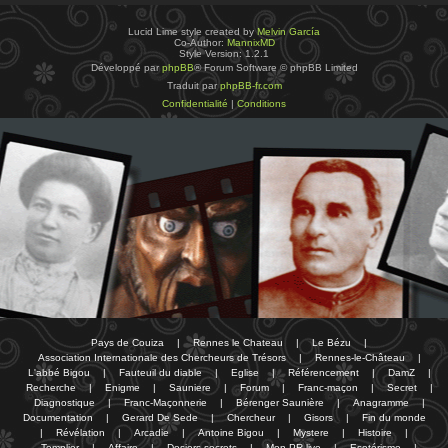
Lucid Lime style created by
Melvin García
Co-Author:
MannixMD
Style Version: 1.2.1
Développé par
phpBB
® Forum Software © phpBB Limited
Traduit par
phpBB-fr.com
Confidentialité
|
Conditions
Pays de Couiza
|
Rennes le Chateau
|
Le Bézu
|
Association Internationale des Chercheurs de Trésors
|
Rennes-le-Château
|
L'abbé Bigou
|
Fauteuil du diable
|
Eglise
|
Référencement
|
DamZ
|
Recherche
|
Enigme
|
Sauniere
|
Forum
|
Franc-maçon
|
Secret
|
Diagnostique
|
Franc-Maçonnerie
|
Bérenger Saunière
|
Anagramme
|
Documentation
|
Gerard De Sede
|
Chercheur
|
Gisors
|
Fin du monde
|
Révélation
|
Arcadie
|
Antoine Bigou
|
Mystere
|
Histoire
|
Templier
|
Affaire
|
Dosiers secrets
|
Mon PR-live
|
Esotérisme
|