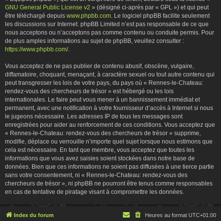
GNU General Public License v2
» (désigné ci-après par « GPL ») et qui peut
être téléchargé depuis
www.phpbb.com
. Le logiciel phpBB facilite seulement
les discussions sur Internet. phpBB Limited n’est pas responsable de ce que
nous acceptons ou n’acceptons pas comme contenu ou conduite permis. Pour
de plus amples informations au sujet de phpBB, veuillez consulter :
https://www.phpbb.com/
.
Vous acceptez de ne pas publier de contenu abusif, obscène, vulgaire,
diffamatoire, choquant, menaçant, à caractère sexuel ou tout autre contenu qui
peut transgresser les lois de votre pays, du pays où « Rennes-le-Chateau:
rendez-vous des chercheurs de trésor » est hébergé ou les lois
internationales. Le faire peut vous mener à un bannissement immédiat et
permanent, avec une notification à votre fournisseur d’accès à Internet si nous
le jugeons nécessaire. Les adresses IP de tous les messages sont
enregistrées pour aider au renforcement de ces conditions. Vous acceptez que
« Rennes-le-Chateau: rendez-vous des chercheurs de trésor » supprime,
modifie, déplace ou verrouille n’importe quel sujet lorsque nous estimons que
cela est nécessaire. En tant que membre, vous acceptez que toutes les
informations que vous avez saisies soient stockées dans notre base de
données. Bien que ces informations ne soient pas diffusées à une tierce partie
sans votre consentement, ni « Rennes-le-Chateau: rendez-vous des
chercheurs de trésor », ni phpBB ne pourront être tenus comme responsables
en cas de tentative de piratage visant à compromettre les données.
Index du forum
Heures au format
UTC+01:00