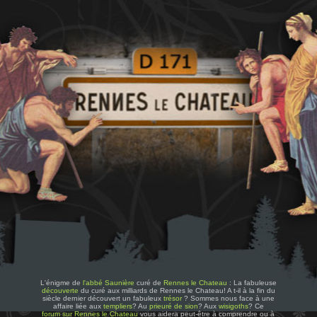
L'énigme de
l'abbé Saunière
curé de
Rennes le Chateau
: La fabuleuse
découverte
du curé aux milliards de Rennes le Chateau! A t-il à la fin du
siècle dernier découvert un fabuleux
trésor
? Sommes nous face à une
affaire liée aux
templiers
? Au
prieuré de sion
? Aux
wisigoths
? Ce
forum sur Rennes le Chateau
vous aidera peut-être à comprendre ou à