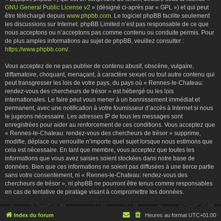
GNU General Public License v2
» (désigné ci-après par « GPL ») et qui peut
être téléchargé depuis
www.phpbb.com
. Le logiciel phpBB facilite seulement
les discussions sur Internet. phpBB Limited n’est pas responsable de ce que
nous acceptons ou n’acceptons pas comme contenu ou conduite permis. Pour
de plus amples informations au sujet de phpBB, veuillez consulter :
https://www.phpbb.com/
.
Vous acceptez de ne pas publier de contenu abusif, obscène, vulgaire,
diffamatoire, choquant, menaçant, à caractère sexuel ou tout autre contenu qui
peut transgresser les lois de votre pays, du pays où « Rennes-le-Chateau:
rendez-vous des chercheurs de trésor » est hébergé ou les lois
internationales. Le faire peut vous mener à un bannissement immédiat et
permanent, avec une notification à votre fournisseur d’accès à Internet si nous
le jugeons nécessaire. Les adresses IP de tous les messages sont
enregistrées pour aider au renforcement de ces conditions. Vous acceptez que
« Rennes-le-Chateau: rendez-vous des chercheurs de trésor » supprime,
modifie, déplace ou verrouille n’importe quel sujet lorsque nous estimons que
cela est nécessaire. En tant que membre, vous acceptez que toutes les
informations que vous avez saisies soient stockées dans notre base de
données. Bien que ces informations ne soient pas diffusées à une tierce partie
sans votre consentement, ni « Rennes-le-Chateau: rendez-vous des
chercheurs de trésor », ni phpBB ne pourront être tenus comme responsables
en cas de tentative de piratage visant à compromettre les données.
Index du forum
Heures au format
UTC+01:00