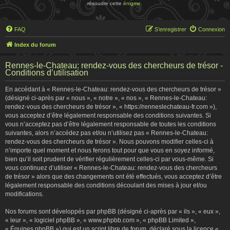
résoudre cette
énigme
.
FAQ
S’enregistrer
Connexion
Index du forum
Rennes-le-Chateau: rendez-vous des chercheurs de trésor -
Conditions d’utilisation
En accédant à « Rennes-le-Chateau: rendez-vous des chercheurs de trésor »
(désigné ci-après par « nous », « notre », « nos », « Rennes-le-Chateau:
rendez-vous des chercheurs de trésor », « https://renneslechateau-fr.com »),
vous acceptez d’être légalement responsable des conditions suivantes. Si
vous n’acceptez pas d’être légalement responsable de toutes les conditions
suivantes, alors n’accédez pas et/ou n’utilisez pas « Rennes-le-Chateau:
rendez-vous des chercheurs de trésor ». Nous pouvons modifier celles-ci à
n’importe quel moment et nous ferons tout pour que vous en soyez informé,
bien qu’il soit prudent de vérifier régulièrement celles-ci par vous-même. Si
vous continuez d’utiliser « Rennes-le-Chateau: rendez-vous des chercheurs
de trésor » alors que des changements ont été effectués, vous acceptez d’être
légalement responsable des conditions découlant des mises à jour et/ou
modifications.
Nos forums sont développés par phpBB (désigné ci-après par « ils », « eux »,
« leur », « logiciel phpBB », « www.phpbb.com », « phpBB Limited »,
« Équipes phpBB ») qui est un script libre de forum, déclaré sous la licence «