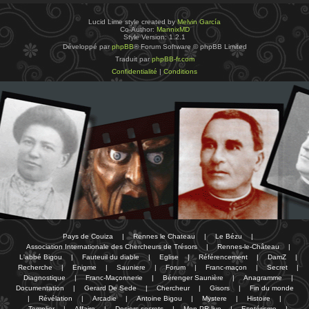
Lucid Lime style created by
Melvin García
Co-Author:
MannixMD
Style Version: 1.2.1
Développé par
phpBB
® Forum Software © phpBB Limited
Traduit par
phpBB-fr.com
Confidentialité
|
Conditions
Pays de Couiza
|
Rennes le Chateau
|
Le Bézu
|
Association Internationale des Chercheurs de Trésors
|
Rennes-le-Château
|
L'abbé Bigou
|
Fauteuil du diable
|
Eglise
|
Référencement
|
DamZ
|
Recherche
|
Enigme
|
Sauniere
|
Forum
|
Franc-maçon
|
Secret
|
Diagnostique
|
Franc-Maçonnerie
|
Bérenger Saunière
|
Anagramme
|
Documentation
|
Gerard De Sede
|
Chercheur
|
Gisors
|
Fin du monde
|
Révélation
|
Arcadie
|
Antoine Bigou
|
Mystere
|
Histoire
|
Templier
|
Affaire
|
Dosiers secrets
|
Mon PR-live
|
Esotérisme
|