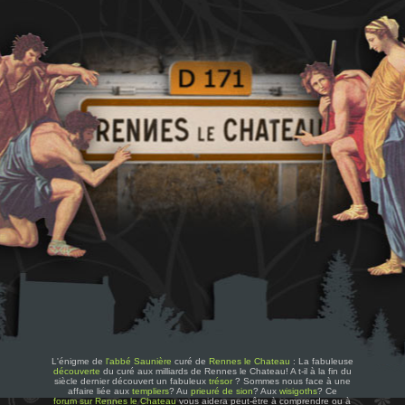
L'énigme de
l'abbé Saunière
curé de
Rennes le Chateau
: La fabuleuse
découverte
du curé aux milliards de Rennes le Chateau! A t-il à la fin du
siècle dernier découvert un fabuleux
trésor
? Sommes nous face à une
affaire liée aux
templiers
? Au
prieuré de sion
? Aux
wisigoths
? Ce
forum sur Rennes le Chateau
vous aidera peut-être à comprendre ou à