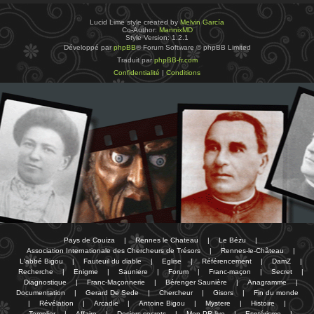
Lucid Lime style created by
Melvin García
Co-Author:
MannixMD
Style Version: 1.2.1
Développé par
phpBB
® Forum Software © phpBB Limited
Traduit par
phpBB-fr.com
Confidentialité
|
Conditions
Pays de Couiza
|
Rennes le Chateau
|
Le Bézu
|
Association Internationale des Chercheurs de Trésors
|
Rennes-le-Château
|
L'abbé Bigou
|
Fauteuil du diable
|
Eglise
|
Référencement
|
DamZ
|
Recherche
|
Enigme
|
Sauniere
|
Forum
|
Franc-maçon
|
Secret
|
Diagnostique
|
Franc-Maçonnerie
|
Bérenger Saunière
|
Anagramme
|
Documentation
|
Gerard De Sede
|
Chercheur
|
Gisors
|
Fin du monde
|
Révélation
|
Arcadie
|
Antoine Bigou
|
Mystere
|
Histoire
|
Templier
|
Affaire
|
Dosiers secrets
|
Mon PR-live
|
Esotérisme
|