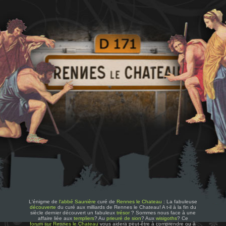
L'énigme de
l'abbé Saunière
curé de
Rennes le Chateau
: La fabuleuse
découverte
du curé aux milliards de Rennes le Chateau! A t-il à la fin du
siècle dernier découvert un fabuleux
trésor
? Sommes nous face à une
affaire liée aux
templiers
? Au
prieuré de sion
? Aux
wisigoths
? Ce
forum sur Rennes le Chateau
vous aidera peut-être à comprendre ou à