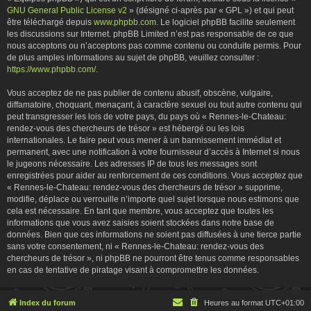
GNU General Public License v2
» (désigné ci-après par « GPL ») et qui peut
être téléchargé depuis
www.phpbb.com
. Le logiciel phpBB facilite seulement
les discussions sur Internet. phpBB Limited n’est pas responsable de ce que
nous acceptons ou n’acceptons pas comme contenu ou conduite permis. Pour
de plus amples informations au sujet de phpBB, veuillez consulter :
https://www.phpbb.com/
.
Vous acceptez de ne pas publier de contenu abusif, obscène, vulgaire,
diffamatoire, choquant, menaçant, à caractère sexuel ou tout autre contenu qui
peut transgresser les lois de votre pays, du pays où « Rennes-le-Chateau:
rendez-vous des chercheurs de trésor » est hébergé ou les lois
internationales. Le faire peut vous mener à un bannissement immédiat et
permanent, avec une notification à votre fournisseur d’accès à Internet si nous
le jugeons nécessaire. Les adresses IP de tous les messages sont
enregistrées pour aider au renforcement de ces conditions. Vous acceptez que
« Rennes-le-Chateau: rendez-vous des chercheurs de trésor » supprime,
modifie, déplace ou verrouille n’importe quel sujet lorsque nous estimons que
cela est nécessaire. En tant que membre, vous acceptez que toutes les
informations que vous avez saisies soient stockées dans notre base de
données. Bien que ces informations ne soient pas diffusées à une tierce partie
sans votre consentement, ni « Rennes-le-Chateau: rendez-vous des
chercheurs de trésor », ni phpBB ne pourront être tenus comme responsables
en cas de tentative de piratage visant à compromettre les données.
Index du forum
Heures au format
UTC+01:00