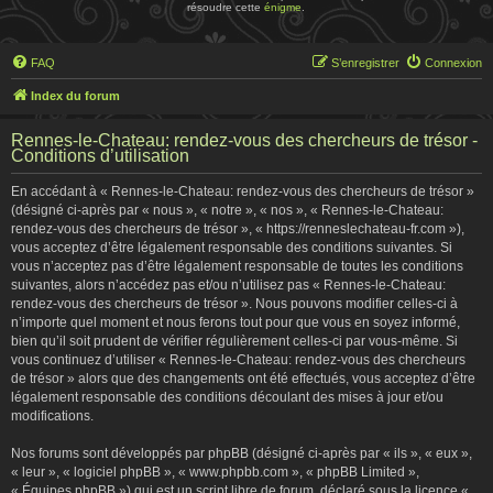
résoudre cette
énigme
.
FAQ
S’enregistrer
Connexion
Index du forum
Rennes-le-Chateau: rendez-vous des chercheurs de trésor -
Conditions d’utilisation
En accédant à « Rennes-le-Chateau: rendez-vous des chercheurs de trésor »
(désigné ci-après par « nous », « notre », « nos », « Rennes-le-Chateau:
rendez-vous des chercheurs de trésor », « https://renneslechateau-fr.com »),
vous acceptez d’être légalement responsable des conditions suivantes. Si
vous n’acceptez pas d’être légalement responsable de toutes les conditions
suivantes, alors n’accédez pas et/ou n’utilisez pas « Rennes-le-Chateau:
rendez-vous des chercheurs de trésor ». Nous pouvons modifier celles-ci à
n’importe quel moment et nous ferons tout pour que vous en soyez informé,
bien qu’il soit prudent de vérifier régulièrement celles-ci par vous-même. Si
vous continuez d’utiliser « Rennes-le-Chateau: rendez-vous des chercheurs
de trésor » alors que des changements ont été effectués, vous acceptez d’être
légalement responsable des conditions découlant des mises à jour et/ou
modifications.
Nos forums sont développés par phpBB (désigné ci-après par « ils », « eux »,
« leur », « logiciel phpBB », « www.phpbb.com », « phpBB Limited »,
« Équipes phpBB ») qui est un script libre de forum, déclaré sous la licence «