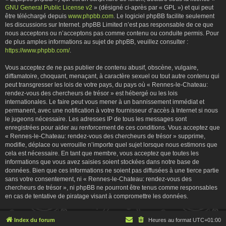
GNU General Public License v2
» (désigné ci-après par « GPL ») et qui peut
être téléchargé depuis
www.phpbb.com
. Le logiciel phpBB facilite seulement
les discussions sur Internet. phpBB Limited n’est pas responsable de ce que
nous acceptons ou n’acceptons pas comme contenu ou conduite permis. Pour
de plus amples informations au sujet de phpBB, veuillez consulter :
https://www.phpbb.com/
.
Vous acceptez de ne pas publier de contenu abusif, obscène, vulgaire,
diffamatoire, choquant, menaçant, à caractère sexuel ou tout autre contenu qui
peut transgresser les lois de votre pays, du pays où « Rennes-le-Chateau:
rendez-vous des chercheurs de trésor » est hébergé ou les lois
internationales. Le faire peut vous mener à un bannissement immédiat et
permanent, avec une notification à votre fournisseur d’accès à Internet si nous
le jugeons nécessaire. Les adresses IP de tous les messages sont
enregistrées pour aider au renforcement de ces conditions. Vous acceptez que
« Rennes-le-Chateau: rendez-vous des chercheurs de trésor » supprime,
modifie, déplace ou verrouille n’importe quel sujet lorsque nous estimons que
cela est nécessaire. En tant que membre, vous acceptez que toutes les
informations que vous avez saisies soient stockées dans notre base de
données. Bien que ces informations ne soient pas diffusées à une tierce partie
sans votre consentement, ni « Rennes-le-Chateau: rendez-vous des
chercheurs de trésor », ni phpBB ne pourront être tenus comme responsables
en cas de tentative de piratage visant à compromettre les données.
Index du forum
Heures au format
UTC+01:00