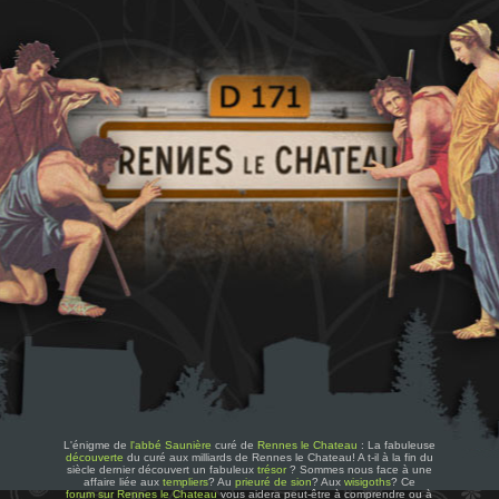
L'énigme de
l'abbé Saunière
curé de
Rennes le Chateau
: La fabuleuse
découverte
du curé aux milliards de Rennes le Chateau! A t-il à la fin du
siècle dernier découvert un fabuleux
trésor
? Sommes nous face à une
affaire liée aux
templiers
? Au
prieuré de sion
? Aux
wisigoths
? Ce
forum sur Rennes le Chateau
vous aidera peut-être à comprendre ou à