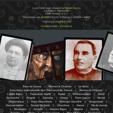
Lucid Lime style created by
Melvin García
Co-Author:
MannixMD
Style Version: 1.2.1
Développé par
phpBB
® Forum Software © phpBB Limited
Traduit par
phpBB-fr.com
Confidentialité
|
Conditions
Pays de Couiza
|
Rennes le Chateau
|
Le Bézu
|
Association Internationale des Chercheurs de Trésors
|
Rennes-le-Château
|
L'abbé Bigou
|
Fauteuil du diable
|
Eglise
|
Référencement
|
DamZ
|
Recherche
|
Enigme
|
Sauniere
|
Forum
|
Franc-maçon
|
Secret
|
Diagnostique
|
Franc-Maçonnerie
|
Bérenger Saunière
|
Anagramme
|
Documentation
|
Gerard De Sede
|
Chercheur
|
Gisors
|
Fin du monde
|
Révélation
|
Arcadie
|
Antoine Bigou
|
Mystere
|
Histoire
|
Templier
|
Affaire
|
Dosiers secrets
|
Mon PR-live
|
Esotérisme
|