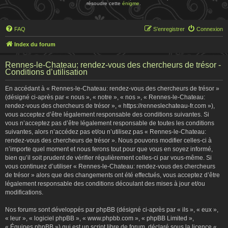
résoudre cette
énigme
.
FAQ
S’enregistrer
Connexion
Index du forum
Rennes-le-Chateau: rendez-vous des chercheurs de trésor -
Conditions d’utilisation
En accédant à « Rennes-le-Chateau: rendez-vous des chercheurs de trésor »
(désigné ci-après par « nous », « notre », « nos », « Rennes-le-Chateau:
rendez-vous des chercheurs de trésor », « https://renneslechateau-fr.com »),
vous acceptez d’être légalement responsable des conditions suivantes. Si
vous n’acceptez pas d’être légalement responsable de toutes les conditions
suivantes, alors n’accédez pas et/ou n’utilisez pas « Rennes-le-Chateau:
rendez-vous des chercheurs de trésor ». Nous pouvons modifier celles-ci à
n’importe quel moment et nous ferons tout pour que vous en soyez informé,
bien qu’il soit prudent de vérifier régulièrement celles-ci par vous-même. Si
vous continuez d’utiliser « Rennes-le-Chateau: rendez-vous des chercheurs
de trésor » alors que des changements ont été effectués, vous acceptez d’être
légalement responsable des conditions découlant des mises à jour et/ou
modifications.
Nos forums sont développés par phpBB (désigné ci-après par « ils », « eux »,
« leur », « logiciel phpBB », « www.phpbb.com », « phpBB Limited »,
« Équipes phpBB ») qui est un script libre de forum, déclaré sous la licence «