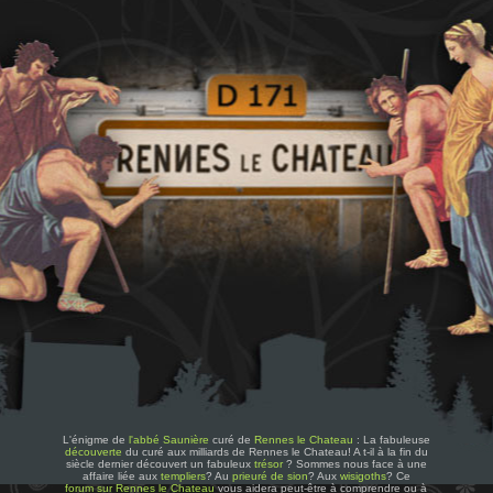
L'énigme de
l'abbé Saunière
curé de
Rennes le Chateau
: La fabuleuse
découverte
du curé aux milliards de Rennes le Chateau! A t-il à la fin du
siècle dernier découvert un fabuleux
trésor
? Sommes nous face à une
affaire liée aux
templiers
? Au
prieuré de sion
? Aux
wisigoths
? Ce
forum sur Rennes le Chateau
vous aidera peut-être à comprendre ou à