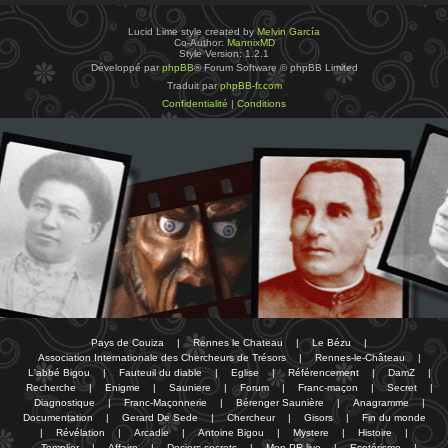
Lucid Lime style created by
Melvin García
Co-Author:
MannixMD
Style Version: 1.2.1
Développé par
phpBB
® Forum Software © phpBB Limited
Traduit par
phpBB-fr.com
Confidentialité
|
Conditions
Pays de Couiza
|
Rennes le Chateau
|
Le Bézu
|
Association Internationale des Chercheurs de Trésors
|
Rennes-le-Château
|
L'abbé Bigou
|
Fauteuil du diable
|
Eglise
|
Référencement
|
DamZ
|
Recherche
|
Enigme
|
Sauniere
|
Forum
|
Franc-maçon
|
Secret
|
Diagnostique
|
Franc-Maçonnerie
|
Bérenger Saunière
|
Anagramme
|
Documentation
|
Gerard De Sede
|
Chercheur
|
Gisors
|
Fin du monde
|
Révélation
|
Arcadie
|
Antoine Bigou
|
Mystere
|
Histoire
|
Templier
|
Affaire
|
Dosiers secrets
|
Mon PR-live
|
Esotérisme
|