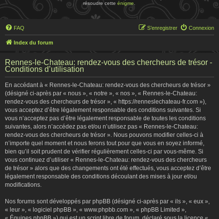
résoudre cette
énigme
.
FAQ
S’enregistrer
Connexion
Index du forum
Rennes-le-Chateau: rendez-vous des chercheurs de trésor -
Conditions d’utilisation
En accédant à « Rennes-le-Chateau: rendez-vous des chercheurs de trésor »
(désigné ci-après par « nous », « notre », « nos », « Rennes-le-Chateau:
rendez-vous des chercheurs de trésor », « https://renneslechateau-fr.com »),
vous acceptez d’être légalement responsable des conditions suivantes. Si
vous n’acceptez pas d’être légalement responsable de toutes les conditions
suivantes, alors n’accédez pas et/ou n’utilisez pas « Rennes-le-Chateau:
rendez-vous des chercheurs de trésor ». Nous pouvons modifier celles-ci à
n’importe quel moment et nous ferons tout pour que vous en soyez informé,
bien qu’il soit prudent de vérifier régulièrement celles-ci par vous-même. Si
vous continuez d’utiliser « Rennes-le-Chateau: rendez-vous des chercheurs
de trésor » alors que des changements ont été effectués, vous acceptez d’être
légalement responsable des conditions découlant des mises à jour et/ou
modifications.
Nos forums sont développés par phpBB (désigné ci-après par « ils », « eux »,
« leur », « logiciel phpBB », « www.phpbb.com », « phpBB Limited »,
« Équipes phpBB ») qui est un script libre de forum, déclaré sous la licence «