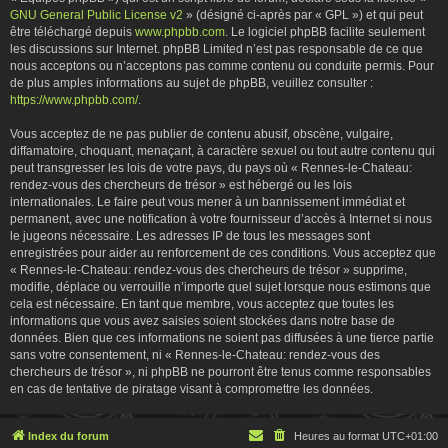
GNU General Public License v2
» (désigné ci-après par « GPL ») et qui peut
être téléchargé depuis
www.phpbb.com
. Le logiciel phpBB facilite seulement
les discussions sur Internet. phpBB Limited n’est pas responsable de ce que
nous acceptons ou n’acceptons pas comme contenu ou conduite permis. Pour
de plus amples informations au sujet de phpBB, veuillez consulter :
https://www.phpbb.com/
.
Vous acceptez de ne pas publier de contenu abusif, obscène, vulgaire,
diffamatoire, choquant, menaçant, à caractère sexuel ou tout autre contenu qui
peut transgresser les lois de votre pays, du pays où « Rennes-le-Chateau:
rendez-vous des chercheurs de trésor » est hébergé ou les lois
internationales. Le faire peut vous mener à un bannissement immédiat et
permanent, avec une notification à votre fournisseur d’accès à Internet si nous
le jugeons nécessaire. Les adresses IP de tous les messages sont
enregistrées pour aider au renforcement de ces conditions. Vous acceptez que
« Rennes-le-Chateau: rendez-vous des chercheurs de trésor » supprime,
modifie, déplace ou verrouille n’importe quel sujet lorsque nous estimons que
cela est nécessaire. En tant que membre, vous acceptez que toutes les
informations que vous avez saisies soient stockées dans notre base de
données. Bien que ces informations ne soient pas diffusées à une tierce partie
sans votre consentement, ni « Rennes-le-Chateau: rendez-vous des
chercheurs de trésor », ni phpBB ne pourront être tenus comme responsables
en cas de tentative de piratage visant à compromettre les données.
Index du forum
Heures au format
UTC+01:00