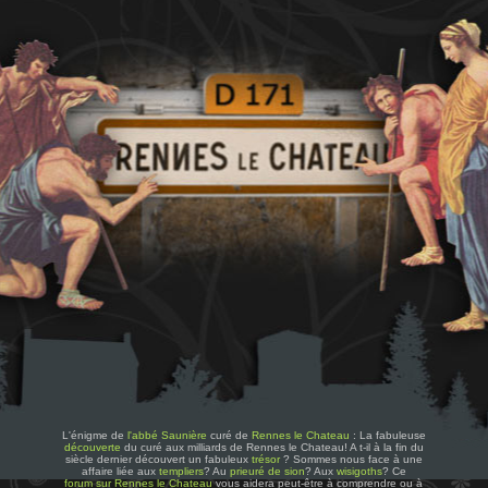
L'énigme de
l'abbé Saunière
curé de
Rennes le Chateau
: La fabuleuse
découverte
du curé aux milliards de Rennes le Chateau! A t-il à la fin du
siècle dernier découvert un fabuleux
trésor
? Sommes nous face à une
affaire liée aux
templiers
? Au
prieuré de sion
? Aux
wisigoths
? Ce
forum sur Rennes le Chateau
vous aidera peut-être à comprendre ou à