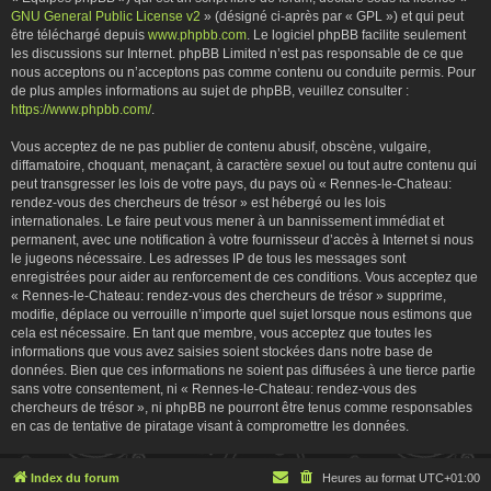
GNU General Public License v2
» (désigné ci-après par « GPL ») et qui peut
être téléchargé depuis
www.phpbb.com
. Le logiciel phpBB facilite seulement
les discussions sur Internet. phpBB Limited n’est pas responsable de ce que
nous acceptons ou n’acceptons pas comme contenu ou conduite permis. Pour
de plus amples informations au sujet de phpBB, veuillez consulter :
https://www.phpbb.com/
.
Vous acceptez de ne pas publier de contenu abusif, obscène, vulgaire,
diffamatoire, choquant, menaçant, à caractère sexuel ou tout autre contenu qui
peut transgresser les lois de votre pays, du pays où « Rennes-le-Chateau:
rendez-vous des chercheurs de trésor » est hébergé ou les lois
internationales. Le faire peut vous mener à un bannissement immédiat et
permanent, avec une notification à votre fournisseur d’accès à Internet si nous
le jugeons nécessaire. Les adresses IP de tous les messages sont
enregistrées pour aider au renforcement de ces conditions. Vous acceptez que
« Rennes-le-Chateau: rendez-vous des chercheurs de trésor » supprime,
modifie, déplace ou verrouille n’importe quel sujet lorsque nous estimons que
cela est nécessaire. En tant que membre, vous acceptez que toutes les
informations que vous avez saisies soient stockées dans notre base de
données. Bien que ces informations ne soient pas diffusées à une tierce partie
sans votre consentement, ni « Rennes-le-Chateau: rendez-vous des
chercheurs de trésor », ni phpBB ne pourront être tenus comme responsables
en cas de tentative de piratage visant à compromettre les données.
Index du forum
Heures au format
UTC+01:00