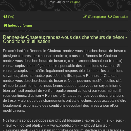
résoudre cette
énigme
.
FAQ
S’enregistrer
Connexion
Index du forum
Rennes-le-Chateau: rendez-vous des chercheurs de trésor -
Conditions d’utilisation
En accédant à « Rennes-le-Chateau: rendez-vous des chercheurs de trésor »
(désigné ci-après par « nous », « notre », « nos », « Rennes-le-Chateau:
rendez-vous des chercheurs de trésor », « https://renneslechateau-fr.com »),
vous acceptez d’être légalement responsable des conditions suivantes. Si
vous n’acceptez pas d’être légalement responsable de toutes les conditions
suivantes, alors n’accédez pas et/ou n’utilisez pas « Rennes-le-Chateau:
rendez-vous des chercheurs de trésor ». Nous pouvons modifier celles-ci à
n’importe quel moment et nous ferons tout pour que vous en soyez informé,
bien qu’il soit prudent de vérifier régulièrement celles-ci par vous-même. Si
vous continuez d’utiliser « Rennes-le-Chateau: rendez-vous des chercheurs
de trésor » alors que des changements ont été effectués, vous acceptez d’être
légalement responsable des conditions découlant des mises à jour et/ou
modifications.
Nos forums sont développés par phpBB (désigné ci-après par « ils », « eux »,
« leur », « logiciel phpBB », « www.phpbb.com », « phpBB Limited »,
« Équipes phpBB ») qui est un script libre de forum, déclaré sous la licence «