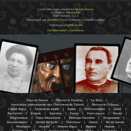
Lucid Lime style created by
Melvin García
Co-Author:
MannixMD
Style Version: 1.2.1
Développé par
phpBB
® Forum Software © phpBB Limited
Traduit par
phpBB-fr.com
Confidentialité
|
Conditions
Pays de Couiza
|
Rennes le Chateau
|
Le Bézu
|
Association Internationale des Chercheurs de Trésors
|
Rennes-le-Château
|
L'abbé Bigou
|
Fauteuil du diable
|
Eglise
|
Référencement
|
DamZ
|
Recherche
|
Enigme
|
Sauniere
|
Forum
|
Franc-maçon
|
Secret
|
Diagnostique
|
Franc-Maçonnerie
|
Bérenger Saunière
|
Anagramme
|
Documentation
|
Gerard De Sede
|
Chercheur
|
Gisors
|
Fin du monde
|
Révélation
|
Arcadie
|
Antoine Bigou
|
Mystere
|
Histoire
|
Templier
|
Affaire
|
Dosiers secrets
|
Mon PR-live
|
Esotérisme
|