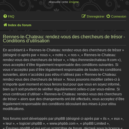
résoudre cette
énigme
.
FAQ
S’enregistrer
Connexion
Index du forum
Rennes-le-Chateau: rendez-vous des chercheurs de trésor -
Conditions d’utilisation
En accédant à « Rennes-le-Chateau: rendez-vous des chercheurs de trésor »
(désigné ci-après par « nous », « notre », « nos », « Rennes-le-Chateau:
rendez-vous des chercheurs de trésor », « https://renneslechateau-fr.com »),
vous acceptez d’être légalement responsable des conditions suivantes. Si
vous n’acceptez pas d’être légalement responsable de toutes les conditions
suivantes, alors n’accédez pas et/ou n’utilisez pas « Rennes-le-Chateau:
rendez-vous des chercheurs de trésor ». Nous pouvons modifier celles-ci à
n’importe quel moment et nous ferons tout pour que vous en soyez informé,
bien qu’il soit prudent de vérifier régulièrement celles-ci par vous-même. Si
vous continuez d’utiliser « Rennes-le-Chateau: rendez-vous des chercheurs
de trésor » alors que des changements ont été effectués, vous acceptez d’être
légalement responsable des conditions découlant des mises à jour et/ou
modifications.
Nos forums sont développés par phpBB (désigné ci-après par « ils », « eux »,
« leur », « logiciel phpBB », « www.phpbb.com », « phpBB Limited »,
« Équipes phpBB ») qui est un script libre de forum, déclaré sous la licence «