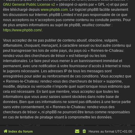
GNU General Public License v2
» (désigné ci-après par « GPL ») et qui peut
être téléchargé depuis
www.phpbb.com
. Le logiciel phpBB facilite seulement
les discussions sur Internet. phpBB Limited n’est pas responsable de ce que
nous acceptons ou n’acceptons pas comme contenu ou conduite permis. Pour
de plus amples informations au sujet de phpBB, veuillez consulter :
https://www.phpbb.com/
.
Vous acceptez de ne pas publier de contenu abusif, obscène, vulgaire,
diffamatoire, choquant, menaçant, à caractère sexuel ou tout autre contenu qui
peut transgresser les lois de votre pays, du pays où « Rennes-le-Chateau:
rendez-vous des chercheurs de trésor » est hébergé ou les lois
internationales. Le faire peut vous mener à un bannissement immédiat et
permanent, avec une notification à votre fournisseur d’accès à Internet si nous
le jugeons nécessaire. Les adresses IP de tous les messages sont
enregistrées pour aider au renforcement de ces conditions. Vous acceptez que
« Rennes-le-Chateau: rendez-vous des chercheurs de trésor » supprime,
modifie, déplace ou verrouille n’importe quel sujet lorsque nous estimons que
cela est nécessaire. En tant que membre, vous acceptez que toutes les
informations que vous avez saisies soient stockées dans notre base de
données. Bien que ces informations ne soient pas diffusées à une tierce partie
sans votre consentement, ni « Rennes-le-Chateau: rendez-vous des
chercheurs de trésor », ni phpBB ne pourront être tenus comme responsables
en cas de tentative de piratage visant à compromettre les données.
Index du forum
Heures au format
UTC+01:00