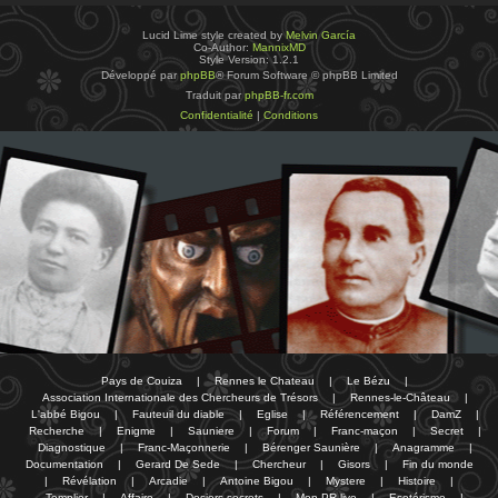
Lucid Lime style created by
Melvin García
Co-Author:
MannixMD
Style Version: 1.2.1
Développé par
phpBB
® Forum Software © phpBB Limited
Traduit par
phpBB-fr.com
Confidentialité
|
Conditions
Pays de Couiza
|
Rennes le Chateau
|
Le Bézu
|
Association Internationale des Chercheurs de Trésors
|
Rennes-le-Château
|
L'abbé Bigou
|
Fauteuil du diable
|
Eglise
|
Référencement
|
DamZ
|
Recherche
|
Enigme
|
Sauniere
|
Forum
|
Franc-maçon
|
Secret
|
Diagnostique
|
Franc-Maçonnerie
|
Bérenger Saunière
|
Anagramme
|
Documentation
|
Gerard De Sede
|
Chercheur
|
Gisors
|
Fin du monde
|
Révélation
|
Arcadie
|
Antoine Bigou
|
Mystere
|
Histoire
|
Templier
|
Affaire
|
Dosiers secrets
|
Mon PR-live
|
Esotérisme
|