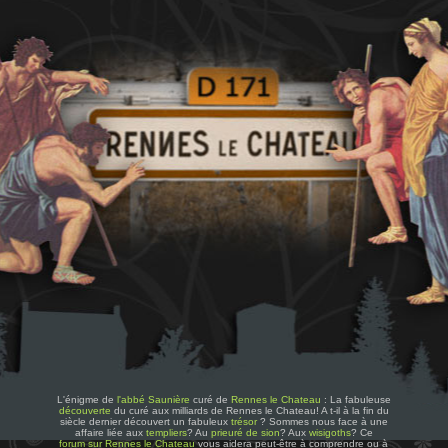
L'énigme de
l'abbé Saunière
curé de
Rennes le Chateau
: La fabuleuse
découverte
du curé aux milliards de Rennes le Chateau! A t-il à la fin du
siècle dernier découvert un fabuleux
trésor
? Sommes nous face à une
affaire liée aux
templiers
? Au
prieuré de sion
? Aux
wisigoths
? Ce
forum sur Rennes le Chateau
vous aidera peut-être à comprendre ou à