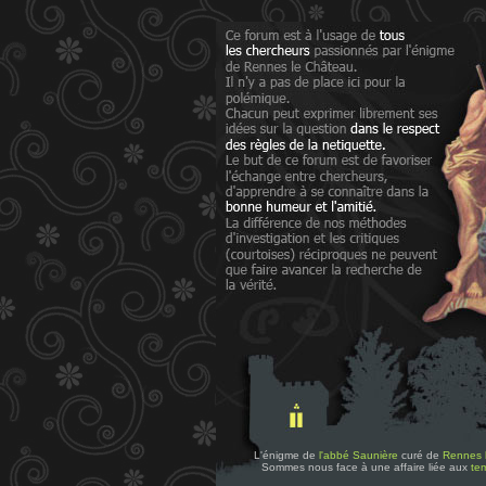
L'énigme de
l'abbé Saunière
curé de
Rennes 
Sommes nous face à une affaire liée aux
tem