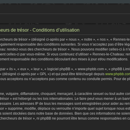
rs de trésor - Conditions d’utilisation
heurs de trésor » (désigné ci-après par « nous », « notre », « nos », « Rennes-l
 légalement responsable des conditions suivantes. Si vous n’acceptez pas d’être lé
eau: rendez-vous des chercheurs de trésor ». Nous pouvons modifier celles-ci à n
rement celles-ci par vous-même. Si vous continuez d’utiliser « Rennes-le-Chateau: 
ement responsable des conditions découlant des mises à jour et/ou modifications.
r « ils », « eux », « leur », « logiciel phpBB », « www.phpbb.com », « phpBB Limite
» (désigné ci-après par « GPL ») et qui peut être téléchargé depuis
www.phpbb.co
 nous acceptons ou n’acceptons pas comme contenu ou conduite permis. Pour de plu
, vulgaire, diffamatoire, choquant, menaçant, à caractère sexuel ou tout autre con
ésor » est hébergé ou les lois internationales. Le faire peut vous mener à un ban
écessaire. Les adresses IP de tous les messages sont enregistrées pour aider au r
r » supprime, modifie, déplace ou verrouille n’importe quel sujet lorsque nous e
s soient stockées dans notre base de données. Bien que ces informations ne soient 
ercheurs de trésor », ni phpBB ne pourront être tenus comme responsables en cas