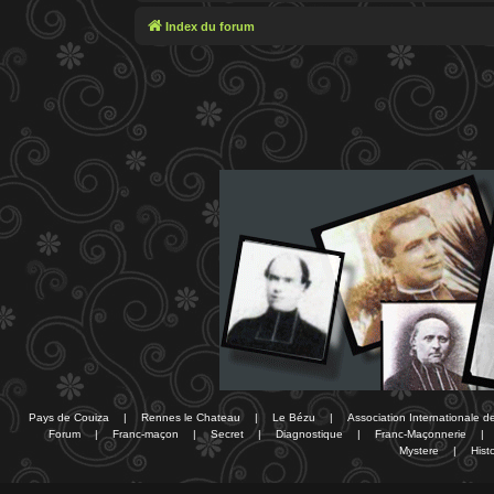
Index du forum
Pays de Couiza
|
Rennes le Chateau
|
Le Bézu
|
Association Internationale 
Forum
|
Franc-maçon
|
Secret
|
Diagnostique
|
Franc-Maçonnerie
|
Mystere
|
Histo