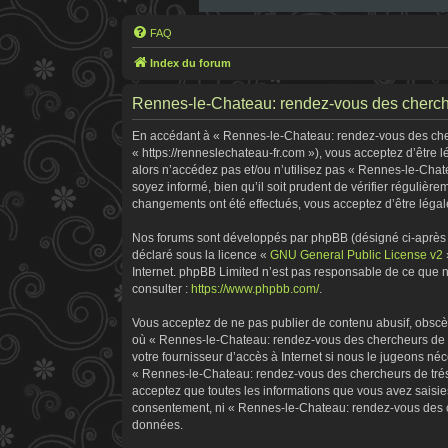
FAQ
Index du forum
Rennes-le-Chateau: rendez-vous des chercheu
En accédant à « Rennes-le-Chateau: rendez-vous des cherc
« https://renneslechateau-fr.com »), vous acceptez d’être
alors n’accédez pas et/ou n’utilisez pas « Rennes-le-Chat
soyez informé, bien qu’il soit prudent de vérifier réguliè
changements ont été effectués, vous acceptez d’être légal
Nos forums sont développés par phpBB (désigné ci-après pa
déclaré sous la licence «
GNU General Public License v2
Internet. phpBB Limited n’est pas responsable de ce que
consulter :
https://www.phpbb.com/
.
Vous acceptez de ne pas publier de contenu abusif, obscène
où « Rennes-le-Chateau: rendez-vous des chercheurs de tr
votre fournisseur d’accès à Internet si nous le jugeons n
« Rennes-le-Chateau: rendez-vous des chercheurs de tréso
acceptez que toutes les informations que vous avez saisie
consentement, ni « Rennes-le-Chateau: rendez-vous des ch
données.