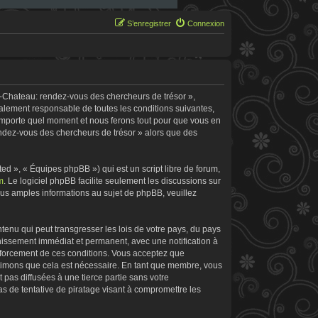
S’enregistrer
Connexion
e-Chateau: rendez-vous des chercheurs de trésor »,
galement responsable de toutes les conditions suivantes,
’importe quel moment et nous ferons tout pour que vous en
rendez-vous des chercheurs de trésor » alors que des
d », « Équipes phpBB ») qui est un script libre de forum,
m
. Le logiciel phpBB facilite seulement les discussions sur
s amples informations au sujet de phpBB, veuillez
tenu qui peut transgresser les lois de votre pays, du pays
nissement immédiat et permanent, avec une notification à
enforcement de ces conditions. Vous acceptez que
stimons que cela est nécessaire. En tant que membre, vous
pas diffusées à une tierce partie sans votre
 de tentative de piratage visant à compromettre les