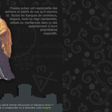
 du siècle dernier découvert un fabuleux
trésor
?
re à comprendre ou à résoudre cette
énigme
.