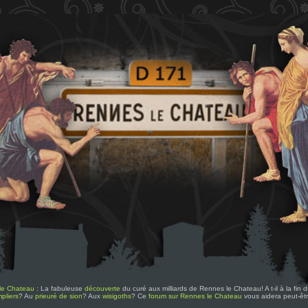
le Chateau
: La fabuleuse
découverte
du curé aux milliards de Rennes le Chateau! A t-il à la fin
pliers
? Au
prieuré de sion
? Aux
wisigoths
? Ce
forum sur Rennes le Chateau
vous aidera peut-êt