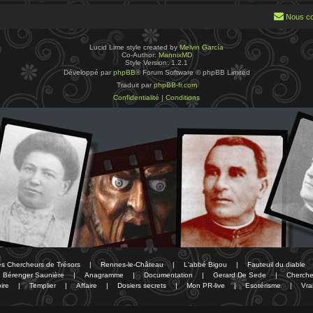
Nous co
Lucid Lime style created by
Melvin García
Co-Author:
MannixMD
Style Version: 1.2.1
Développé par
phpBB
® Forum Software © phpBB Limited
Traduit par
phpBB-fr.com
Confidentialité
|
Conditions
des Chercheurs de Trésors
|
Rennes-le-Château
|
L'abbé Bigou
|
Fauteuil du diable
Bérenger Saunière
|
Anagramme
|
Documentation
|
Gerard De Sede
|
Cherche
ire
|
Templier
|
Affaire
|
Dosiers secrets
|
Mon PR-live
|
Esotérisme
|
Vra