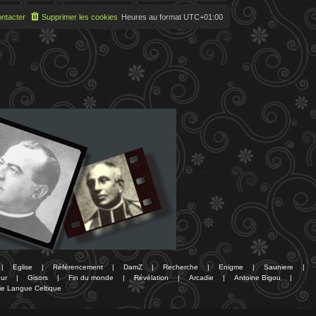
ntacter
Supprimer les cookies
Heures au format
UTC+01:00
|
Eglise
|
Référencement
|
DamZ
|
Recherche
|
Enigme
|
Sauniere
|
ur
|
Gisors
|
Fin du monde
|
Révélation
|
Arcadie
|
Antoine Bigou
|
ie Langue Celtique