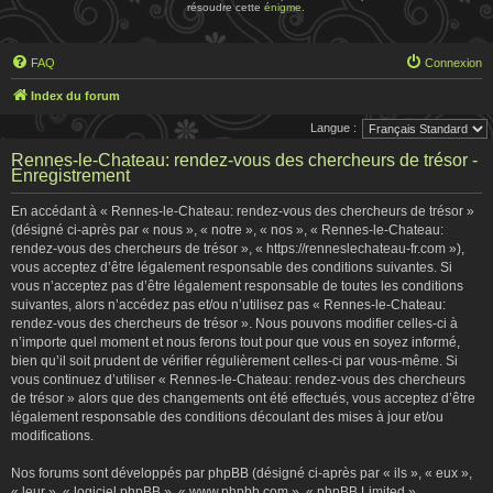
résoudre cette
énigme
.
FAQ
Connexion
Index du forum
Langue :
Rennes-le-Chateau: rendez-vous des chercheurs de trésor -
Enregistrement
En accédant à « Rennes-le-Chateau: rendez-vous des chercheurs de trésor »
(désigné ci-après par « nous », « notre », « nos », « Rennes-le-Chateau:
rendez-vous des chercheurs de trésor », « https://renneslechateau-fr.com »),
vous acceptez d’être légalement responsable des conditions suivantes. Si
vous n’acceptez pas d’être légalement responsable de toutes les conditions
suivantes, alors n’accédez pas et/ou n’utilisez pas « Rennes-le-Chateau:
rendez-vous des chercheurs de trésor ». Nous pouvons modifier celles-ci à
n’importe quel moment et nous ferons tout pour que vous en soyez informé,
bien qu’il soit prudent de vérifier régulièrement celles-ci par vous-même. Si
vous continuez d’utiliser « Rennes-le-Chateau: rendez-vous des chercheurs
de trésor » alors que des changements ont été effectués, vous acceptez d’être
légalement responsable des conditions découlant des mises à jour et/ou
modifications.
Nos forums sont développés par phpBB (désigné ci-après par « ils », « eux »,
« leur », « logiciel phpBB », « www.phpbb.com », « phpBB Limited »,