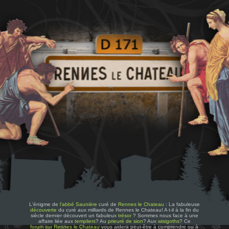
L'énigme de
l'abbé Saunière
curé de
Rennes le Chateau
: La fabuleuse
découverte
du curé aux milliards de Rennes le Chateau! A t-il à la fin du
siècle dernier découvert un fabuleux
trésor
? Sommes nous face à une
affaire liée aux
templiers
? Au
prieuré de sion
? Aux
wisigoths
? Ce
forum sur Rennes le Chateau
vous aidera peut-être à comprendre ou à