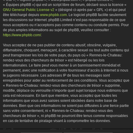
« Équipes phpBB ») qui est un script libre de forum, déclaré sous la licence «
GNU General Public License v2
» (désigné ci-après par « GPL ») et qui peut
être téléchargé depuis
www.phpbb.com
. Le logiciel phpBB facilite seulement
les discussions sur Internet. phpBB Limited n’est pas responsable de ce que
nous acceptons ou n’acceptons pas comme contenu ou conduite permis. Pour
de plus amples informations au sujet de phpBB, veuillez consulter :
https://www.phpbb.com/
.
Vous acceptez de ne pas publier de contenu abusif, obscène, vulgaire,
diffamatoire, choquant, menaçant, à caractère sexuel ou tout autre contenu qui
peut transgresser les lois de votre pays, du pays où « Rennes-le-Chateau:
rendez-vous des chercheurs de trésor » est hébergé ou les lois
internationales. Le faire peut vous mener à un bannissement immédiat et
permanent, avec une notification à votre fournisseur d’accès à Internet si nous
le jugeons nécessaire. Les adresses IP de tous les messages sont
enregistrées pour aider au renforcement de ces conditions. Vous acceptez que
« Rennes-le-Chateau: rendez-vous des chercheurs de trésor » supprime,
modifie, déplace ou verrouille n’importe quel sujet lorsque nous estimons que
cela est nécessaire. En tant que membre, vous acceptez que toutes les
informations que vous avez saisies soient stockées dans notre base de
données. Bien que ces informations ne soient pas diffusées à une tierce partie
sans votre consentement, ni « Rennes-le-Chateau: rendez-vous des
chercheurs de trésor », ni phpBB ne pourront être tenus comme responsables
en cas de tentative de piratage visant à compromettre les données.