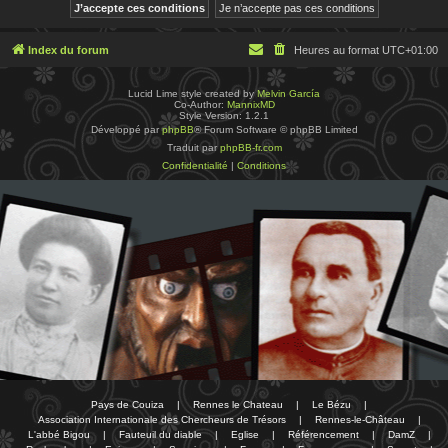
Index du forum
Heures au format
UTC+01:00
Lucid Lime style created by
Melvin García
Co-Author:
MannixMD
Style Version: 1.2.1
Développé par
phpBB
® Forum Software © phpBB Limited
Traduit par
phpBB-fr.com
Confidentialité
|
Conditions
Pays de Couiza
|
Rennes le Chateau
|
Le Bézu
|
Association Internationale des Chercheurs de Trésors
|
Rennes-le-Château
|
L'abbé Bigou
|
Fauteuil du diable
|
Eglise
|
Référencement
|
DamZ
|